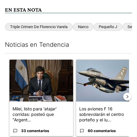
EN ESTA NOTA
Triple Crimen De Florencio Varela
Narco
Pequeño J
Señor
Noticias en Tendencia
Este listado muestra los artículos con más comentarios en los últim
Un artículo de tendencia con el título "Milei, listo para 'atajar
Un artículo de tendencia con e
Milei, listo para 'atajar'
Los aviones F 16
corridas: posteó que
sobrevolarán el centro
"Argent...
porteño y el lu...
33 comentarios
60 comentarios