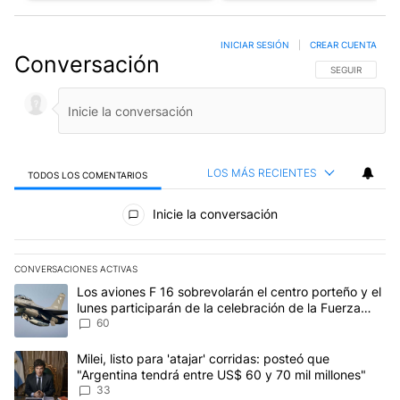
INICIAR SESIÓN
|
CREAR CUENTA
Conversación
SIGA ESTA CO
SEGUIR
LOS MÁS RECIENTES
TODOS LOS COMENTARIOS
Todos los comentarios
Inicie la conversación
CONVERSACIONES ACTIVAS
Este listado muestra los artículos con más comentarios en los últim
Un artículo de tendencia con el título "Los aviones F 16 sobrevola
Los aviones F 16 sobrevolarán el centro porteño y el
lunes participarán de la celebración de la Fuerza
Aérea
60
Un artículo de tendencia con el título "Milei, listo para 'atajar' 
Milei, listo para 'atajar' corridas: posteó que
"Argentina tendrá entre US$ 60 y 70 mil millones"
33