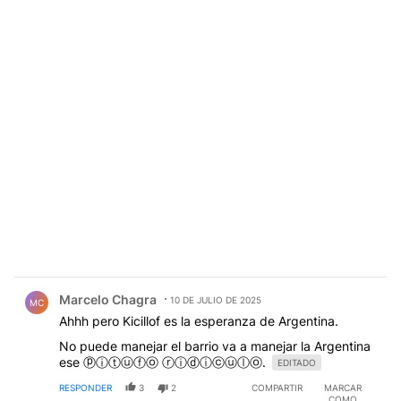
Comentario de Marcelo Chagra.
Marcelo Chagra
10 DE JULIO DE 2025
MC
Ahhh pero Kicillof es la esperanza de Argentina.
No puede manejar el barrio va a manejar la Argentina
ese ⓟⓘⓣⓤⓕⓞ ⓡⓘⓓⓘⓒⓤⓛⓞ.
EDITADO
RESPONDER
3
2
COMPARTIR
MARCAR
COMO