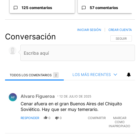
125 comentarios
57 comentarios
INICIAR SESIÓN
|
CREAR CUENTA
Conversación
SIGA ESTA CO
SEGUIR
LOS MÁS RECIENTES
TODOS LOS COMENTARIOS
2
Todos los comentarios
Comentario de Alvaro Figueroa.
Alvaro Figueroa
12 DE JULIO DE 2025
AF
Cenar afuera en el gran Buenos Aires del Chiquito
Soviético. Hay que ser muy temerario.
RESPONDER
0
0
COMPARTIR
MARCAR
COMO
INAPROPIADO