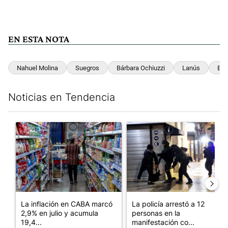
EN ESTA NOTA
Nahuel Molina
Suegros
Bárbara Ochiuzzi
Lanús
Ent
Noticias en Tendencia
Este listado muestra los artículos con más comentarios en los últim
Un artículo de tendencia con el título "La inflación en CABA m
Un artículo de tendencia con e
La inflación en CABA marcó
La policía arrestó a 12
2,9% en julio y acumula
personas en la
19,4...
manifestación co...