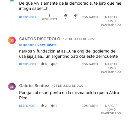
De que vivis amante de la democracia, te juro que me
intriga saber...!!!
1
RESPONDER
COMPARTIR
MARCAR
RESPUESTA
1
1
COMO
INAPROPIADO
Respuesta de SANTOS DISCEPOLO.
SANTOS DISCEPOLO
26 DE JULIO DE 2022
SD
Responder a
Gaby Pichetti
narkos y fundacion atlas...una ong del gobierno de
usa jajajajaa...un argentino patriota este delincuente
RESPONDER
0
0
COMPARTIR
MARCAR
COMO
INAPROPIADO
Comentario de Gabriel Benitez.
Gabriel Benitez
26 DE JULIO DE 2022
GB
Pongan al esperpento en la misma celda que a Aldro
Rico.
RESPONDER
2
1
COMPARTIR
MARCAR
COMO
INAPROPIADO