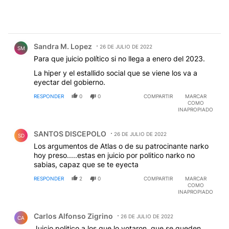
Comentario de Sandra M. Lopez.
Sandra M. Lopez
26 DE JULIO DE 2022
SM
Para que juicio político si no llega a enero del 2023.
La hiper y el estallido social que se viene los va a
eyectar del gobierno.
RESPONDER
0
0
COMPARTIR
MARCAR
COMO
INAPROPIADO
Comentario de SANTOS DISCEPOLO.
SANTOS DISCEPOLO
26 DE JULIO DE 2022
SD
Los argumentos de Atlas o de su patrocinante narko
hoy preso.....estas en juicio por politico narko no
sabias, capaz que se te eyecta
RESPONDER
2
0
COMPARTIR
MARCAR
COMO
INAPROPIADO
Comentario de Carlos Alfonso Zigrino.
Carlos Alfonso Zigrino
26 DE JULIO DE 2022
CA
Juicio politico a los que lo votaron, que se queden