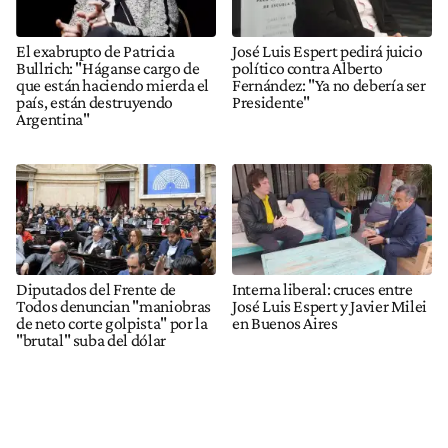
El exabrupto de Patricia
José Luis Espert pedirá juicio
Bullrich: "Háganse cargo de
político contra Alberto
que están haciendo mierda el
Fernández: "Ya no debería ser
país, están destruyendo
Presidente"
Argentina"
Diputados del Frente de
Interna liberal: cruces entre
Todos denuncian "maniobras
José Luis Espert y Javier Milei
de neto corte golpista" por la
en Buenos Aires
"brutal" suba del dólar