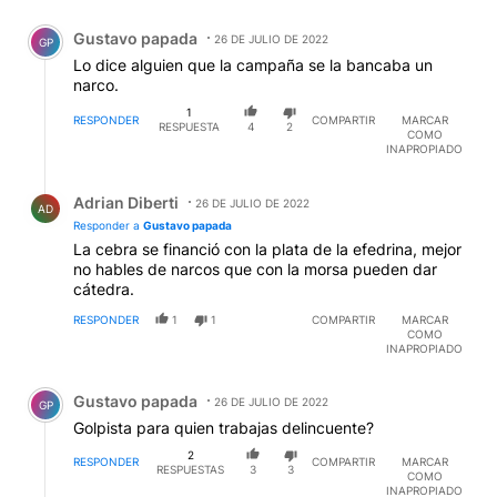
Comentario de Gustavo papada.
Gustavo papada
26 DE JULIO DE 2022
GP
Lo dice alguien que la campaña se la bancaba un
narco.
1
RESPONDER
COMPARTIR
MARCAR
RESPUESTA
4
2
COMO
INAPROPIADO
Respuesta de Adrian Diberti.
Adrian Diberti
26 DE JULIO DE 2022
AD
Responder a
Gustavo papada
La cebra se financió con la plata de la efedrina, mejor
no hables de narcos que con la morsa pueden dar
cátedra.
RESPONDER
1
1
COMPARTIR
MARCAR
COMO
INAPROPIADO
Comentario de Gustavo papada.
Gustavo papada
26 DE JULIO DE 2022
GP
Golpista para quien trabajas delincuente?
2
RESPONDER
COMPARTIR
MARCAR
RESPUESTAS
3
3
COMO
INAPROPIADO