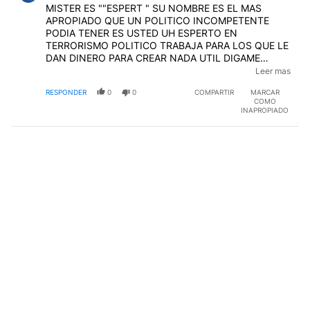
MISTER ES ""ESPERT " SU NOMBRE ES EL MAS
APROPIADO QUE UN POLITICO INCOMPETENTE
PODIA TENER ES USTED UH ESPERTO EN
TERRORISMO POLITICO TRABAJA PARA LOS QUE LE
DAN DINERO PARA CREAR NADA UTIL DIGAME
DESDE QUE LLEGO ASU CARGO CUNDO CREO UNA
Leer mas
LEY O PROPUSO NADA ES UN TIPICO POLITICO QUE
RESPONDER
0
0
COMPARTIR
MARCAR
SOLO HABLA Y PROMETE DE TODO LO QUE NUNCA
COMO
LLEGARAN A SER ALGO [POR EL PAIS SOLO EL PAIS
INAPROPIADO
LO ESTA HACIENDO POR USTED DE MANTENER A
ALGUIEN QUE NO PROYECTO SOLO SABE CRITICAR
HAGA SE PERIODISTA QUE HABLAR Y GANAR PLATA
ES LO MAS SIMPLE PARA USTED