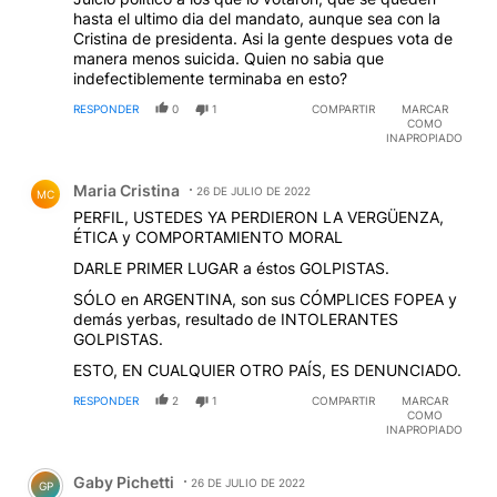
hasta el ultimo dia del mandato, aunque sea con la
Cristina de presidenta. Asi la gente despues vota de
manera menos suicida. Quien no sabia que
indefectiblemente terminaba en esto?
RESPONDER
0
1
COMPARTIR
MARCAR
COMO
INAPROPIADO
Comentario de Maria Cristina.
Maria Cristina
26 DE JULIO DE 2022
MC
PERFIL, USTEDES YA PERDIERON LA VERGÜENZA,
ÉTICA y COMPORTAMIENTO MORAL
DARLE PRIMER LUGAR a éstos GOLPISTAS.
SÓLO en ARGENTINA, son sus CÓMPLICES FOPEA y
demás yerbas, resultado de INTOLERANTES
GOLPISTAS.
ESTO, EN CUALQUIER OTRO PAÍS, ES DENUNCIADO.
RESPONDER
2
1
COMPARTIR
MARCAR
COMO
INAPROPIADO
Comentario de Gaby Pichetti.
Gaby Pichetti
26 DE JULIO DE 2022
GP