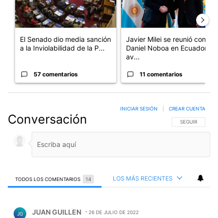
El Senado dio media sanción
Javier Milei se reunió con
a la Inviolabilidad de la P...
Daniel Noboa en Ecuador y
av...
57 comentarios
11 comentarios
INICIAR SESIÓN
|
CREAR CUENTA
Conversación
SIGA ESTA CO
SEGUIR
LOS MÁS RECIENTES
TODOS LOS COMENTARIOS
14
Todos los comentarios
Comentario de JUAN GUILLEN.
JUAN GUILLEN
26 DE JULIO DE 2022
JG