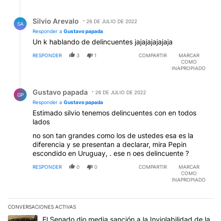
Respuesta de Silvio Arevalo.
Silvio Arevalo
26 DE JULIO DE 2022
SA
Responder a
Gustavo papada
Un k hablando de delincuentes jajajajajajaja
RESPONDER
3
1
COMPARTIR
MARCAR
COMO
INAPROPIADO
Respuesta de Gustavo papada.
Gustavo papada
26 DE JULIO DE 2022
GP
Responder a
Gustavo papada
Estimado silvio tenemos delincuentes con en todos
lados
no son tan grandes como los de ustedes esa es la
diferencia y se presentan a declarar, mira Pepin
escondido en Uruguay, . ese n oes delincuente ?
RESPONDER
0
0
COMPARTIR
MARCAR
COMO
INAPROPIADO
CONVERSACIONES ACTIVAS
Este listado muestra los artículos con más comentarios en los últim
Un artículo de tendencia con el título "El Senado dio media sanci
El Senado dio media sanción a la Inviolabilidad de la