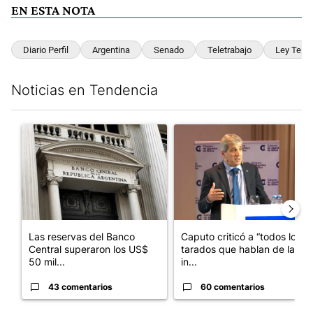
EN ESTA NOTA
Diario Perfil
Argentina
Senado
Teletrabajo
Ley Telet
Noticias en Tendencia
Este listado muestra los artículos con más comentarios en los últim
Un artículo de tendencia con el título "Las reservas del Banco 
Un artículo de tendencia con e
Las reservas del Banco
Caputo criticó a “todos los
Central superaron los US$
tarados que hablan de la
50 mil...
in...
43 comentarios
60 comentarios