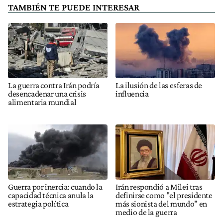
TAMBIÉN TE PUEDE INTERESAR
La guerra contra Irán podría
La ilusión de las esferas de
desencadenar una crisis
influencia
alimentaria mundial
Guerra por inercia: cuando la
Irán respondió a Milei tras
capacidad técnica anula la
definirse como "el presidente
estrategia política
más sionista del mundo" en
medio de la guerra