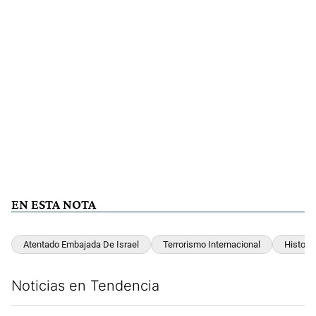
EN ESTA NOTA
Atentado Embajada De Israel
Terrorismo Internacional
Historia
Noticias en Tendencia
Este listado muestra los artículos con más comentarios en los últim