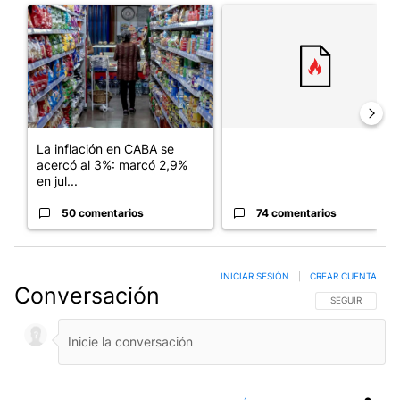
Un artículo de tendencia con el título "La inflación en CABA se
Un artículo de tendencia con el
La inflación en CABA se
acercó al 3%: marcó 2,9%
en jul...
50 comentarios
74 comentarios
INICIAR SESIÓN
|
CREAR CUENTA
Conversación
SIGA ESTA CO
SEGUIR