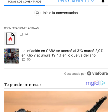
LOS MÁS RECIENTES
TODOS LOS COMENTARIOS
Todos los comentarios
Inicie la conversación
CONVERSACIONES ACTIVAS
Este listado muestra los artículos con más comentarios en los últim
Un artículo de tendencia con el título "" con 74 comentarios.
74
Un artículo de tendencia con el título "La inflación en CABA se a
La inflación en CABA se acercó al 3%: marcó 2,9%
en julio y acumula 19,4% en lo que va del año
50
Gestionado por