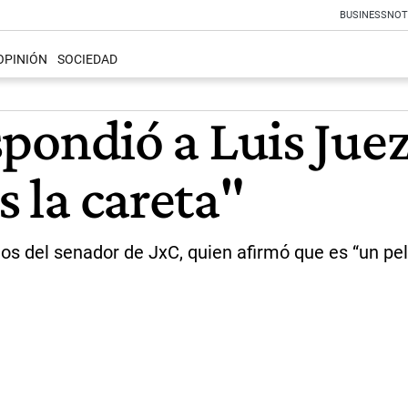
BUSINESS
NOT
OPINIÓN
SOCIEDAD
espondió a Luis Jue
s la careta"
tos del senador de JxC, quien afirmó que es “un pe