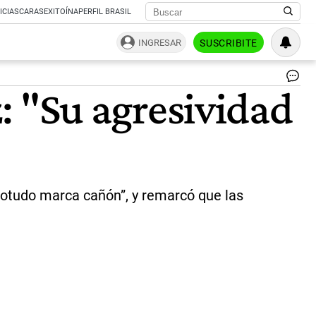
ICIAS
CARAS
EXITOÍNA
PERFIL BRASIL
INGRESAR
SUSCRIBITE
Ax
z: "Su agresividad
Kic
y
Lu
Ju
|
Ce
Per
lotudo marca cañón”, y remarcó que las