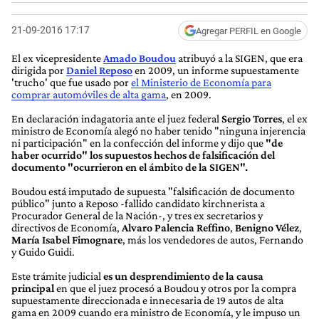
21-09-2016 17:17
Agregar PERFIL en Google
El ex vicepresidente
Amado Boudou
atribuyó a la SIGEN, que era
dirigida por
Daniel Reposo
en 2009, un informe supuestamente
'trucho' que fue usado por
el Ministerio de Economía para
comprar automóviles de alta gama
, en 2009.
En declaración indagatoria ante el juez federal
Sergio Torres
, el ex
ministro de Economía alegó no haber tenido "ninguna injerencia
ni participación" en la confección del informe y dijo que
"de
haber ocurrido" los supuestos hechos de falsificación del
documento "ocurrieron en el ámbito de la SIGEN".
Boudou está imputado de supuesta "falsificación de documento
público" junto a Reposo -fallido candidato kirchnerista a
Procurador General de la Nación-, y tres ex secretarios y
directivos de Economía,
Alvaro Palencia Reffino
,
Benigno Vélez
,
María Isabel Fimognare
, más los vendedores de autos, Fernando
y Guido Guidi.
Este trámite judicial
es un desprendimiento de la causa
principal
en que el juez procesó a Boudou y otros por la compra
supuestamente direccionada e innecesaria de 19 autos de alta
gama en 2009 cuando era ministro de Economía, y le impuso un