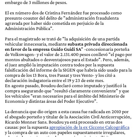
embargo de 3 millones de pesos.
El ex número dos de Cristina Fernández fue procesado como
presunto coautor del delito de "administración fraudulenta
agravada por haber sido cometida en perjuicio de la
Administración Pública".
Para el magistrado se trató de "la adquisición de una partida
vehicular innecesaria, mediante
subasta privada direccionada
en favor de la empresa Guido Guidi SA
" -concesionaria porteña
de Volkswagen- y el valor de 2.131.400 pesos conllevó "el pago por
montos abultados o desventajosos para el Estado". Pero, además,
el juez amplió la imputación contra todos por la supuesta
falsificación del informe de la SIGEN que habría sido usado para la
compra de los 13 Bora, tres Passat y tres Vento- y los citó a
declaración indagatoria entre el 19 y 23 de este mes.
En agosto pasado, Boudou declaró como imputado y justificó la
compra asegurando que "resultó claramente conveniente" y que
los vehículos "eran necesarios para el ámbito del Ministerio de
Economía y distintas áreas del Poder Ejecutivo".
La denuncia que dio origen a esta causa fue radicada en 2010 por
el abogado porteño y titular de la Asociación Civil Anticorrupción,
Ricardo Monner Sans. Boudou ya está procesado en otras dos
causas: por la supuesta
apropiación de la ex Ciccone Calcográfica
y la compra de un auto con papeles supuestamente irregulares,