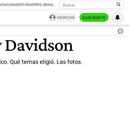
ICIAS
CARAS
EXITOÍNA
PERFIL BRASIL
INGRESAR
SUSCRIBITE
|
y Davidson
Min
de
Ec
ico. Qué temas eligió. Las fotos.