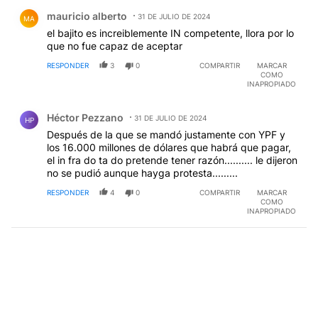
Comentario de mauricio alberto.
mauricio alberto
31 DE JULIO DE 2024
MA
el bajito es increiblemente IN competente, llora por lo
que no fue capaz de aceptar
RESPONDER
3
0
COMPARTIR
MARCAR
COMO
INAPROPIADO
Comentario de Héctor Pezzano.
Héctor Pezzano
31 DE JULIO DE 2024
HP
Después de la que se mandó justamente con YPF y
los 16.000 millones de dólares que habrá que pagar,
el in fra do ta do pretende tener razón.......... le dijeron
no se pudió aunque hayga protesta.........
RESPONDER
4
0
COMPARTIR
MARCAR
COMO
INAPROPIADO