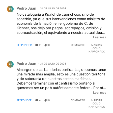
Comentario de Pedro Juan.
Pedro Juan
31 DE JULIO DE 2024
PJ
No catalogaría a Kicillof de caprichoso, sino de
soberbio, ya que sus intervenciones como ministro de
economía de la nación en el gobierno de C. de
Kichner, nos dejo por pagos, sobrepagos, omisión y
sobreactuación, el equivalente a nuestra actual deuda
externa, y esto a no es invento, esta todo
Leer mas
documentado. Por lo tanto no de extrañar que hoy
RESPONDER
2
0
COMPARTIR
MARCAR
repita el mismo error en perjuicio de la provincia que
COMO
gobierna...
INAPROPIADO
Comentario de Pedro Juan.
Pedro Juan
31 DE JULIO DE 2024
PJ
Almargen de las banderías partidarias, debemos tener
una mirada más amplia, esto es una cuestión territorial
y de soberanía de nuestras costas marítimas.
Debemos terminar con el centralismo porteño si
queremos ser un país auténticamente federal. Por otro
lado es el primer puerto de envergadura que se
Leer mas
construiría en aguas profundas, lo que nos permitiría
RESPONDER
4
0
COMPARTIR
MARCAR
terminar con el eterno dragado, fuente de conflictos y
COMO
corrupción. Todo el sur argentino agradecido...
INAPROPIADO