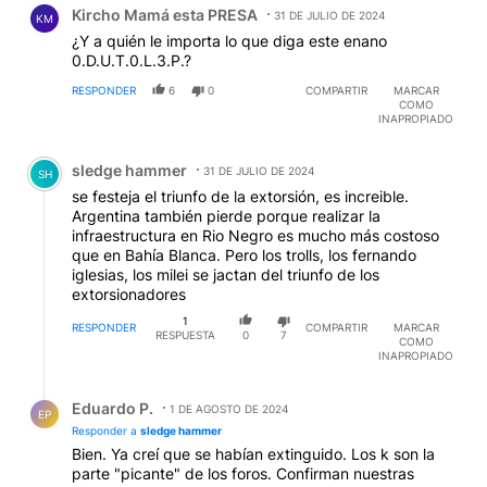
Kircho Mamá esta PRESA
31 DE JULIO DE 2024
KM
¿Y a quién le importa lo que diga este enano
0.D.U.T.0.L.3.P.?
RESPONDER
6
0
COMPARTIR
MARCAR
COMO
INAPROPIADO
Comentario de sledge hammer.
sledge hammer
31 DE JULIO DE 2024
SH
se festeja el triunfo de la extorsión, es increible.
Argentina también pierde porque realizar la
infraestructura en Rio Negro es mucho más costoso
que en Bahía Blanca. Pero los trolls, los fernando
iglesias, los milei se jactan del triunfo de los
extorsionadores
1
RESPONDER
COMPARTIR
MARCAR
RESPUESTA
0
7
COMO
INAPROPIADO
Respuesta de Eduardo P..
Eduardo P.
1 DE AGOSTO DE 2024
EP
Responder a
sledge hammer
Bien. Ya creí que se habían extinguido. Los k son la
parte "picante" de los foros. Confirman nuestras