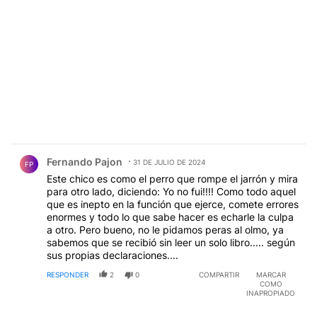
Comentario de Fernando Pajon.
Fernando Pajon
31 DE JULIO DE 2024
FP
Este chico es como el perro que rompe el jarrón y mira
para otro lado, diciendo: Yo no fui!!!! Como todo aquel
que es inepto en la función que ejerce, comete errores
enormes y todo lo que sabe hacer es echarle la culpa
a otro. Pero bueno, no le pidamos peras al olmo, ya
sabemos que se recibió sin leer un solo libro..... según
sus propias declaraciones....
RESPONDER
2
0
COMPARTIR
MARCAR
COMO
INAPROPIADO
Comentario de Kircho Mamá esta PRESA.