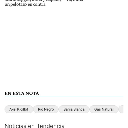
un pelotazo en contra
EN ESTA NOTA
Axel Kicillof
Rio Negro
Bahía Blanca
Gas Natural
In
Noticias en Tendencia