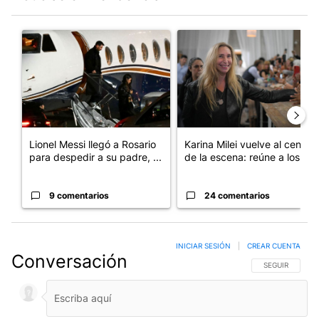
Este listado muestra los artículos con más comentarios en los últim
Un artículo de tendencia con el título "Lionel Messi llegó a Ros
Un artículo de tendencia con e
Lionel Messi llegó a Rosario
Karina Milei vuelve al centro
para despedir a su padre, ...
de la escena: reúne a los...
9 comentarios
24 comentarios
INICIAR SESIÓN
|
CREAR CUENTA
Conversación
SIGA ESTA CO
SEGUIR