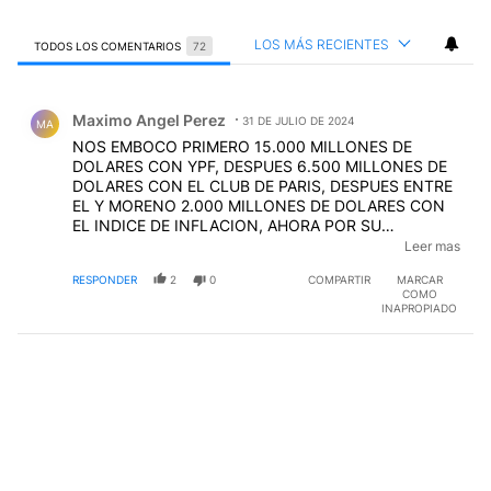
LOS MÁS RECIENTES
TODOS LOS COMENTARIOS
72
Todos los comentarios
Comentario de Maximo Angel Perez.
Maximo Angel Perez
31 DE JULIO DE 2024
MA
NOS EMBOCO PRIMERO 15.000 MILLONES DE
DOLARES CON YPF, DESPUES 6.500 MILLONES DE
DOLARES CON EL CLUB DE PARIS, DESPUES ENTRE
EL Y MORENO 2.000 MILLONES DE DOLARES CON
EL INDICE DE INFLACION, AHORA POR SU
CAPRICHO IDEOLOGICO, NO FIRMO EL RIGI,
Leer mas
PERJUDICANDO A TODOS LOS BONAERENSES Y
RESPONDER
2
0
COMPARTIR
MARCAR
PRETENDE JUSTIFICARSE, DICIENDO QUE MILEI NO
COMO
LO QUIERE?
INAPROPIADO