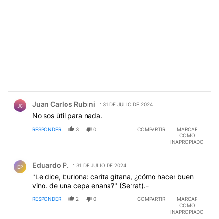
Comentario de Juan Carlos Rubini.
Juan Carlos Rubini
31 DE JULIO DE 2024
JC
No sos ùtil para nada.
RESPONDER
3
0
COMPARTIR
MARCAR
COMO
INAPROPIADO
Comentario de Eduardo P..
Eduardo P.
31 DE JULIO DE 2024
EP
"Le dice, burlona: carita gitana, ¿cómo hacer buen
vino. de una cepa enana?" (Serrat).-
RESPONDER
2
0
COMPARTIR
MARCAR
COMO
INAPROPIADO