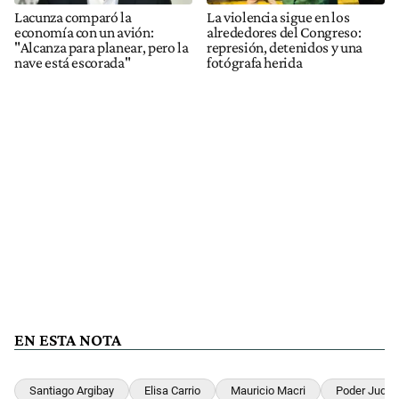
Lacunza comparó la
La violencia sigue en los
economía con un avión:
alrededores del Congreso:
"Alcanza para planear, pero la
represión, detenidos y una
nave está escorada"
fotógrafa herida
EN ESTA NOTA
Santiago Argibay
Elisa Carrio
Mauricio Macri
Poder Judici