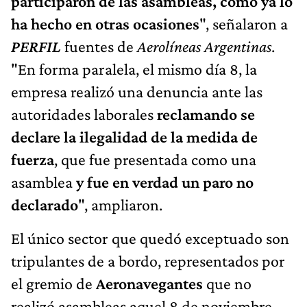
participaron de las asambleas, como ya lo
ha hecho en otras ocasiones
", señalaron a
PERFIL
fuentes de
Aerolíneas Argentinas
.
"En forma paralela, el mismo día 8, la
empresa realizó una denuncia ante las
autoridades laborales
reclamando se
declare la ilegalidad de la medida de
fuerza
, que fue presentada como una
asamblea
y fue en verdad un paro no
declarado
", ampliaron.
El único sector que quedó exceptuado son
tripulantes de a bordo, representados por
el gremio de
Aeronavegantes
que no
realizó asambleas aquel 8 de noviembre.