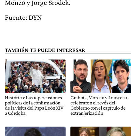
Monzó y Jorge Srodek.
Fuente: DYN
TAMBIÉN TE PUEDE INTERESAR
Histórico: Las repercusiones
Grabois, Moreau y Lousteau
políticas de la confirmación
celebraron el revés del
de la visita del Papa León XIV
Gobierno con el capítulo de
a Córdoba
extranjerización