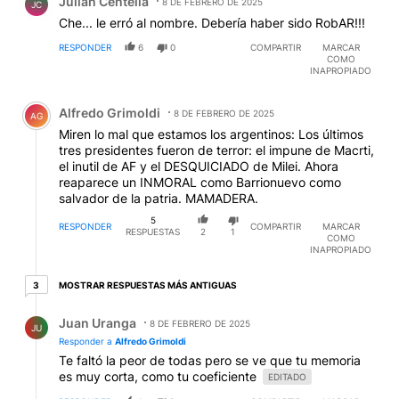
Julián Centella
8 DE FEBRERO DE 2025
JC
Che... le erró al nombre. Debería haber sido RobAR!!!
RESPONDER
6
0
COMPARTIR
MARCAR
COMO
INAPROPIADO
Comentario de Alfredo Grimoldi.
Alfredo Grimoldi
8 DE FEBRERO DE 2025
AG
Miren lo mal que estamos los argentinos: Los últimos
tres presidentes fueron de terror: el impune de Macrti,
el inutil de AF y el DESQUICIADO de Milei. Ahora
reaparece un INMORAL como Barrionuevo como
salvador de la patria. MAMADERA.
5
RESPONDER
COMPARTIR
MARCAR
RESPUESTAS
2
1
COMO
INAPROPIADO
3 respuestas más antiguas
MOSTRAR RESPUESTAS MÁS ANTIGUAS
3
Respuesta de Juan Uranga.
Juan Uranga
8 DE FEBRERO DE 2025
JU
Responder a
Alfredo Grimoldi
Te faltó la peor de todas pero se ve que tu memoria
es muy corta, como tu coeficiente
EDITADO