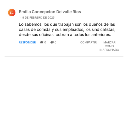
Todos los comentarios
Comentario de Emilia Concepcion Delvalle Rios.
Emilia Concepcion Delvalle Rios
EC
9 DE FEBRERO DE 2025
Lo sabemos, los que trabajan son los dueños de las
casas de comida y sus empleados, los sindicalistas,
desde sus oficinas, cobran a todos los anteriores.
RESPONDER
0
0
COMPARTIR
MARCAR
COMO
INAPROPIADO