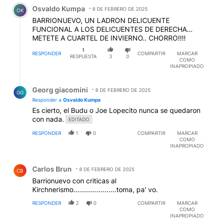
Comentario de Osvaldo Kumpa.
Osvaldo Kumpa
8 DE FEBRERO DE 2025
OK
BARRIONUEVO, UN LADRON DELICUENTE
FUNCIONAL A LOS DELICUENTES DE DERECHA...
METETE A CUARTEL DE INVIERNO.. CHORRO!!!!
1
RESPONDER
COMPARTIR
MARCAR
RESPUESTA
3
0
COMO
INAPROPIADO
Respuesta de Georg giacomini.
Georg giacomini
8 DE FEBRERO DE 2025
GG
Responder a
Osvaldo Kumpa
Es cierto, el Budu o Joe Lopecito nunca se quedaron
con nada.
EDITADO
RESPONDER
1
0
COMPARTIR
MARCAR
COMO
INAPROPIADO
Comentario de Carlos Brun.
Carlos Brun
8 DE FEBRERO DE 2025
CB
Barrionuevo con criticas al
Kirchnerismo......................toma, pa' vo.
RESPONDER
2
0
COMPARTIR
MARCAR
COMO
INAPROPIADO