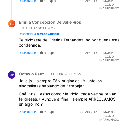
RESPONDER
1
0
COMPARTIR
MARCAR
COMO
INAPROPIADO
Respuesta de Emilia Concepcion Delvalle Rios.
Emilia Concepcion Delvalle Rios
EC
9 DE FEBRERO DE 2025
Responder a
Alfredo Grimoldi
Te olvidaste de Cristina Fernandez, no por buena esta
condenada.
RESPONDER
0
0
COMPARTIR
MARCAR
COMO
INAPROPIADO
Comentario de Octavio Paez.
Octavio Paez
8 DE FEBRERO DE 2025
OP
Ja ja ja... siempre TAN originales . Y justo los
sindcalistas hablando de " trabajar ".
Ché, Kris... estás como Mauricio, cada vez se te van
feligreses. ( Aunque al final , siempre ARREGLAMOS
en algo, no ?
RESPONDER
2
0
COMPARTIR
MARCAR
COMO
INAPROPIADO