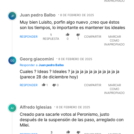
INAPROPIADO
Comentario de Juan pedro Balbo.
Juan pedro Balbo
8 DE FEBRERO DE 2025
JP
Muy bien Luisito, porfin algo nuevo ,creo que éstos
son los tiempos, lo importante es mantener los ideales
1
RESPONDER
COMPARTIR
MARCAR
RESPUESTA
0
1
COMO
INAPROPIADO
Respuesta de Georg giacomini.
Georg giacomini
8 DE FEBRERO DE 2025
GG
Responder a
Juan pedro Balbo
Cuales ? Ideas ? Ideales ? ja ja ja ja ja ja ja ja ja ja ja
(parece 28 de diciembre hoy)
RESPONDER
1
0
COMPARTIR
MARCAR
COMO
INAPROPIADO
Comentario de Alfredo Iglesias.
Alfredo Iglesias
8 DE FEBRERO DE 2025
AI
Creado para sacarle votos al Peronismo, justo
después de la suspensión de las paso, arreglado con
Milei.
3