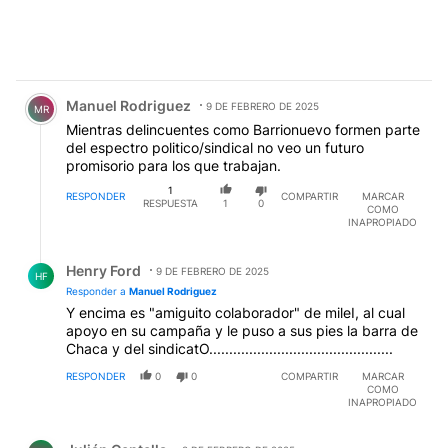
Comentario de Manuel Rodriguez.
Manuel Rodriguez
9 DE FEBRERO DE 2025
MR
Mientras delincuentes como Barrionuevo formen parte
del espectro politico/sindical no veo un futuro
promisorio para los que trabajan.
1
RESPONDER
COMPARTIR
MARCAR
RESPUESTA
1
0
COMO
INAPROPIADO
Respuesta de Henry Ford.
Henry Ford
9 DE FEBRERO DE 2025
HF
Responder a
Manuel Rodriguez
Y encima es "amiguito colaborador" de mileI, al cual
apoyo en su campaña y le puso a sus pies la barra de
Chaca y del sindicatO..............................................
RESPONDER
0
0
COMPARTIR
MARCAR
COMO
INAPROPIADO
Comentario de Julián Centella.