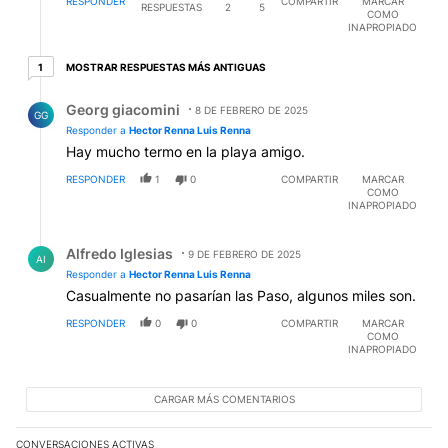
RESPONDER
COMPARTIR
MARCAR
RESPUESTAS
2
5
COMO
INAPROPIADO
1 respuesta más antiguas
MOSTRAR RESPUESTAS MÁS ANTIGUAS
1
Respuesta de Georg giacomini.
Georg giacomini
8 DE FEBRERO DE 2025
GG
Responder a
Hector Renna Luis Renna
Hay mucho termo en la playa amigo.
RESPONDER
1
0
COMPARTIR
MARCAR
COMO
INAPROPIADO
Respuesta de Alfredo Iglesias.
Alfredo Iglesias
9 DE FEBRERO DE 2025
AI
Responder a
Hector Renna Luis Renna
Casualmente no pasarían las Paso, algunos miles son.
RESPONDER
0
0
COMPARTIR
MARCAR
COMO
INAPROPIADO
CARGAR MÁS COMENTARIOS
CONVERSACIONES ACTIVAS