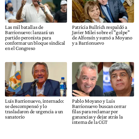
Las mil batallas de
Patricia Bullrich respaldó a
Barrionuevo: lanzará un
Javier Milei sobre el "golpe"
partido peronista para
de Alfonsín y sumó a Moyano
conformar un bloque sindical
y a Barrionuevo
en el Congreso
Luis Barrionuevo, internado:
Pablo Moyano y Luis
se descompensó y lo
Barrionuevo buscan cerrar
trasladaron de urgencia a un
filas para reclamar por
sanatorio
ganancias y dejar atrás la
interna de la CGT