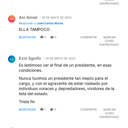
INAPROPIADO
Respuesta de Ani Amiel.
Ani Amiel
26 DE MAYO DE 2023
AA
Responder a
Juan Carlos Alsina
ELLA TAMPOCO .
RESPONDER
0
0
COMPARTIR
MARCAR
COMO
INAPROPIADO
Comentario de Ezio Sgoifo.
Ezio Sgoifo
26 DE MAYO DE 2023
ES
Es lastimoso ver el final de un presidente, en esas
condiciones.
Nunca tuvimos un presidente tan inepto para el
cargo, y con el agravante de estar rodeado por
individuos voraces y depredadores, vividores de la
teta del estado.
Triste fin
RESPONDER
1
0
COMPARTIR
MARCAR
COMO
INAPROPIADO
Comentario de DOMINGO FUNES.