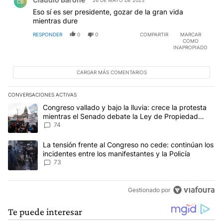
CB
Eso sí es ser presidente, gozar de la gran vida
mientras dure
RESPONDER
0
0
COMPARTIR
MARCAR
COMO
INAPROPIADO
CARGAR MÁS COMENTARIOS
CONVERSACIONES ACTIVAS
Este listado muestra los artículos con más comentarios en los últim
Un artículo de tendencia con el título "Congreso vallado y bajo la
Congreso vallado y bajo la lluvia: crece la protesta
mientras el Senado debate la Ley de Propiedad
Privada
74
Un artículo de tendencia con el título "La tensión frente al Congre
La tensión frente al Congreso no cede: continúan los
incidentes entre los manifestantes y la Policía
73
Gestionado por