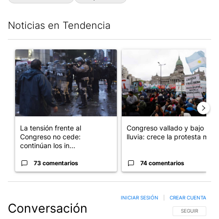
Noticias en Tendencia
Este listado muestra los artículos con más comentarios en los últim
Un artículo de tendencia con el título "La tensión frente al Con
Un artículo de tendencia con e
La tensión frente al
Congreso vallado y bajo la
Congreso no cede:
lluvia: crece la protesta mi...
continúan los in...
73 comentarios
74 comentarios
INICIAR SESIÓN
|
CREAR CUENTA
Conversación
SIGA ESTA CO
SEGUIR