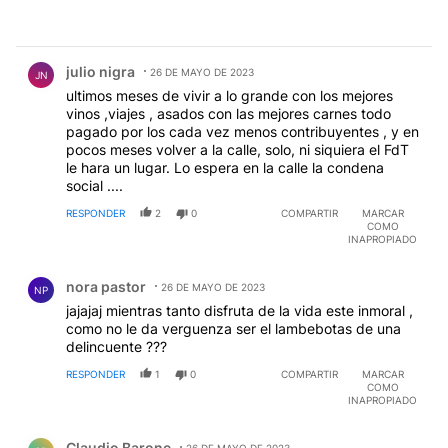
Comentario de julio nigra.
julio nigra
26 DE MAYO DE 2023
JN
ultimos meses de vivir a lo grande con los mejores
vinos ,viajes , asados con las mejores carnes todo
pagado por los cada vez menos contribuyentes , y en
pocos meses volver a la calle, solo, ni siquiera el FdT
le hara un lugar. Lo espera en la calle la condena
social ....
RESPONDER
2
0
COMPARTIR
MARCAR
COMO
INAPROPIADO
Comentario de nora pastor.
nora pastor
26 DE MAYO DE 2023
NP
jajajaj mientras tanto disfruta de la vida este inmoral ,
como no le da verguenza ser el lambebotas de una
delincuente ???
RESPONDER
1
0
COMPARTIR
MARCAR
COMO
INAPROPIADO
Comentario de Claudio Barone.
Claudio Barone
26 DE MAYO DE 2023