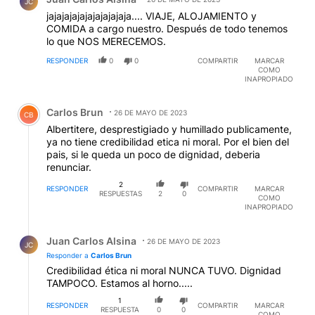
JC
jajajajajajajajajajaja.... VIAJE, ALOJAMIENTO y
COMIDA a cargo nuestro. Después de todo tenemos
lo que NOS MERECEMOS.
RESPONDER
0
0
COMPARTIR
MARCAR
COMO
INAPROPIADO
Comentario de Carlos Brun.
Carlos Brun
26 DE MAYO DE 2023
CB
Albertitere, desprestigiado y humillado publicamente,
ya no tiene credibilidad etica ni moral. Por el bien del
pais, si le queda un poco de dignidad, deberia
renunciar.
2
RESPONDER
COMPARTIR
MARCAR
RESPUESTAS
2
0
COMO
INAPROPIADO
Respuesta de Juan Carlos Alsina.
Juan Carlos Alsina
26 DE MAYO DE 2023
JC
Responder a
Carlos Brun
Credibilidad ética ni moral NUNCA TUVO. Dignidad
TAMPOCO. Estamos al horno.....
1
RESPONDER
COMPARTIR
MARCAR
RESPUESTA
0
0
COMO