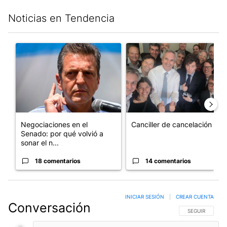
Noticias en Tendencia
Este listado muestra los artículos con más comentarios en los últim
Un artículo de tendencia con el título "Negociaciones en el Se
Un artículo de tendencia con e
Negociaciones en el
Canciller de cancelación
Senado: por qué volvió a
sonar el n...
18 comentarios
14 comentarios
INICIAR SESIÓN
|
CREAR CUENTA
Conversación
SIGA ESTA CO
SEGUIR