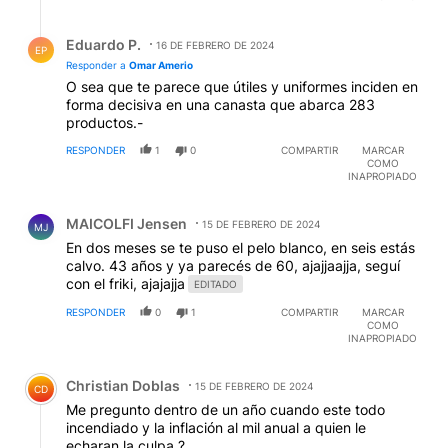
Respuesta de Eduardo P..
Eduardo P.
16 DE FEBRERO DE 2024
EP
Responder a
Omar Amerio
O sea que te parece que útiles y uniformes inciden en
forma decisiva en una canasta que abarca 283
productos.-
RESPONDER
1
0
COMPARTIR
MARCAR
COMO
INAPROPIADO
Comentario de MAICOLFI Jensen.
MAICOLFI Jensen
15 DE FEBRERO DE 2024
MJ
En dos meses se te puso el pelo blanco, en seis estás
calvo. 43 años y ya parecés de 60, ajajjaajja, seguí
con el friki, ajajajja
EDITADO
RESPONDER
0
1
COMPARTIR
MARCAR
COMO
INAPROPIADO
Comentario de Christian Doblas.
Christian Doblas
15 DE FEBRERO DE 2024
CD
Me pregunto dentro de un año cuando este todo
incendiado y la inflación al mil anual a quien le
echaran la culpa ?