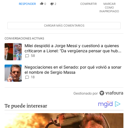
RESPONDER
0
2
COMPARTIR
MARCAR
COMO
INAPROPIADO
CARGAR MÁS COMENTARIOS
CONVERSACIONES ACTIVAS
Este listado muestra los artículos con más comentarios en los últim
Un artículo de tendencia con el título "Milei despidió a Jorge Mes
Milei despidió a Jorge Messi y cuestionó a quienes
criticaron a Lionel: “Da vergüenza pensar que hubo
anti-Messi”
58
Un artículo de tendencia con el título "Negociaciones en el Sena
Negociaciones en el Senado: por qué volvió a sonar
el nombre de Sergio Massa
18
Gestionado por