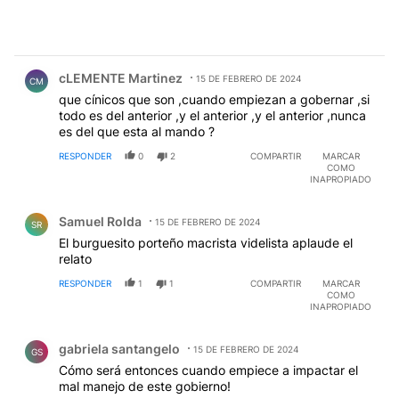
Comentario de cLEMENTE Martinez.
cLEMENTE Martinez
15 DE FEBRERO DE 2024
CM
que cínicos que son ,cuando empiezan a gobernar ,si
todo es del anterior ,y el anterior ,y el anterior ,nunca
es del que esta al mando ?
RESPONDER
0
2
COMPARTIR
MARCAR
COMO
INAPROPIADO
Comentario de Samuel Rolda.
Samuel Rolda
15 DE FEBRERO DE 2024
SR
El burguesito porteño macrista videlista aplaude el
relato
RESPONDER
1
1
COMPARTIR
MARCAR
COMO
INAPROPIADO
Comentario de gabriela santangelo.
gabriela santangelo
15 DE FEBRERO DE 2024
GS
Cómo será entonces cuando empiece a impactar el
mal manejo de este gobierno!