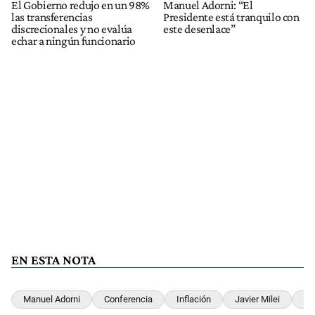
El Gobierno redujo en un 98%
Manuel Adorni: “El
las transferencias
Presidente está tranquilo con
discrecionales y no evalúa
este desenlace”
echar a ningún funcionario
EN ESTA NOTA
Manuel Adorni
Conferencia
Inflación
Javier Milei
Go