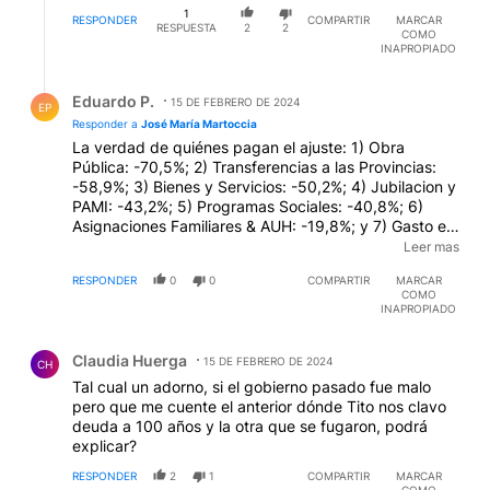
1
RESPONDER
COMPARTIR
MARCAR
RESPUESTA
2
2
COMO
INAPROPIADO
Respuesta de Eduardo P..
Eduardo P.
15 DE FEBRERO DE 2024
EP
Responder a
José María Martoccia
La verdad de quiénes pagan el ajuste: 1) Obra
Pública: -70,5%; 2) Transferencias a las Provincias:
-58,9%; 3) Bienes y Servicios: -50,2%; 4) Jubilacion y
PAMI: -43,2%; 5) Programas Sociales: -40,8%; 6)
Asignaciones Familiares & AUH: -19,8%; y 7) Gasto en
Personal: -18,2%. Caída General del Gasto Público
Leer mas
Primario (sin lo financiero) en los primeros dos meses
RESPONDER
0
0
COMPARTIR
MARCAR
de Milei: 36,9%
COMO
INAPROPIADO
Comentario de Claudia Huerga.
Claudia Huerga
15 DE FEBRERO DE 2024
CH
Tal cual un adorno, si el gobierno pasado fue malo
pero que me cuente el anterior dónde Tito nos clavo
deuda a 100 años y la otra que se fugaron, podrá
explicar?
RESPONDER
2
1
COMPARTIR
MARCAR