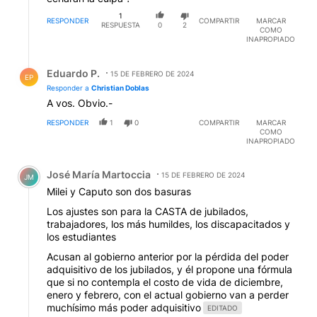
1
RESPONDER
COMPARTIR
MARCAR
RESPUESTA
0
2
COMO
INAPROPIADO
Respuesta de Eduardo P..
Eduardo P.
15 DE FEBRERO DE 2024
EP
Responder a
Christian Doblas
A vos. Obvio.-
RESPONDER
1
0
COMPARTIR
MARCAR
COMO
INAPROPIADO
Comentario de José María Martoccia.
José María Martoccia
15 DE FEBRERO DE 2024
JM
Milei y Caputo son dos basuras
Los ajustes son para la CASTA de jubilados,
trabajadores, los más humildes, los discapacitados y
los estudiantes
Acusan al gobierno anterior por la pérdida del poder
adquisitivo de los jubilados, y él propone una fórmula
que si no contempla el costo de vida de diciembre,
enero y febrero, con el actual gobierno van a perder
muchísimo más poder adquisitivo
EDITADO