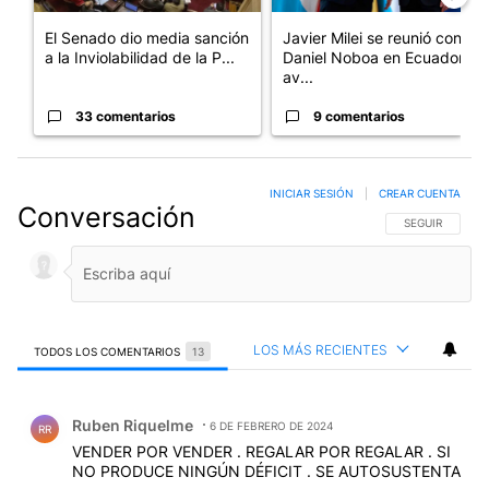
El Senado dio media sanción
Javier Milei se reunió con
a la Inviolabilidad de la P...
Daniel Noboa en Ecuador y
av...
33 comentarios
9 comentarios
INICIAR SESIÓN
|
CREAR CUENTA
Conversación
SIGA ESTA CO
SEGUIR
LOS MÁS RECIENTES
TODOS LOS COMENTARIOS
13
Todos los comentarios
Comentario de Ruben Riquelme.
Ruben Riquelme
6 DE FEBRERO DE 2024
RR
VENDER POR VENDER . REGALAR POR REGALAR . SI
NO PRODUCE NINGÚN DÉFICIT . SE AUTOSUSTENTA