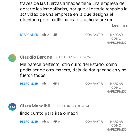
traves de las fuerzas armadas tiene una empresa de
desarrollos inmobiliarios, por que el estado respalda la
actividad de una empresa en la que designa el
directorio pero nadiie nunca escucho sobre un
concurso para contratar a sus empleados? por que
Leer mas
nadie sabe como se adjudican los departamentos que
RESPONDER
2
1
COMPARTIR
MARCAR
la empresa entrega a que valor y a quienes va
COMO
dirigido. el problema no es solo la corrupcion si es que
INAPROPIADO
la hay, el problema es la discrecionalidad conque
Comentario de Claudio Barone.
quienes manejan el gobierno crean nombran y
Claudio Barone
manejan empresas cuyo objetivo se desconoce, el
6 DE FEBRERO DE 2024
CB
estado tiene que tener sus recursos concentrados en
Me parece perfecto, otro curro del Estado, como
funciones claves salud educación y alguna pequeña
podía ser de otra manera, dejo de dar ganancias y se
intervención en el desarrollo puntual de algún área
fueron todos,
económica, ypf o invap, no mucho mas , quienes
RESPONDER
1
1
COMPARTIR
MARCAR
accedan a cargos en alguna empresa lo deben hacer
COMO
por concurso siempre sea el que limpia o su gerente
INAPROPIADO
general, por que sino las empresas dejan de ser del
Comentario de Clara Mendibil.
estado y pasan a ser del grupo de poder que las
Clara Mendibil
6 DE FEBRERO DE 2024
controle
CM
lindo currito para irsa o macri
RESPONDER
0
0
COMPARTIR
MARCAR
COMO
INAPROPIADO