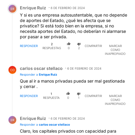
Comentario de Enrique Ruiz.
Enrique Ruiz
6 DE FEBRERO DE 2024
ER
Y si es una empresa autosustentable, que no depende
de aportes del Eatado, ¿qué les afecta que se
privatice? Si está todo bien en la empresa, si no
necesita aportes del Eatado, no deberían ni alarmarse
por pasar a ser privada.
2
RESPONDER
COMPARTIR
MARCAR
RESPUESTAS
0
2
COMO
INAPROPIADO
Respuesta de carlos oscar stellaco.
carlos oscar stellaco
6 DE FEBRERO DE 2024
CO
Responder a
Enrique Ruiz
Que al ir a manos privadas pueda ser mal gestionada
y cerrar .
1
RESPONDER
COMPARTIR
MARCAR
RESPUESTA
0
1
COMO
INAPROPIADO
Respuesta de Enrique Ruiz.
Enrique Ruiz
6 DE FEBRERO DE 2024
ER
Responder a
carlos oscar stellaco
Claro, los capitales privados con capacidad para