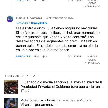
RESPONDER
1
0
COMPARTIR
MARCAR
COMO
INAPROPIADO
Respuesta de Daniel Gonzalez.
Daniel Gonzalez
6 DE FEBRERO DE 2024
DG
Responder a
Sergio Bellino
Ese es otro asunto. Que tienen ñoquis no hay dudas.
Si no fueran cargos políticos, no hubieran renunciado.
Vos preguntaste qué vende y yo te contesté. Las
desarrolladoras de segmentos no premium también
ganan guita. Es posible que esta empresa no pierda
en un rubro en el que otros ganan.
RESPONDER
0
0
COMPARTIR
MARCAR
COMO
INAPROPIADO
CONVERSACIONES ACTIVAS
Este listado muestra los artículos con más comentarios en los últim
Un artículo de tendencia con el título "El Senado dio media sanci
El Senado dio media sanción a la Inviolabilidad de la
Propiedad Privada: el Gobierno tuvo que ceder en la
Ley del Manejo del Fuego
33
Un artículo de tendencia con el título "Pidieron echar a la mano d
Pidieron echar a la mano derecha de Victoria
Villarruel por amenazas