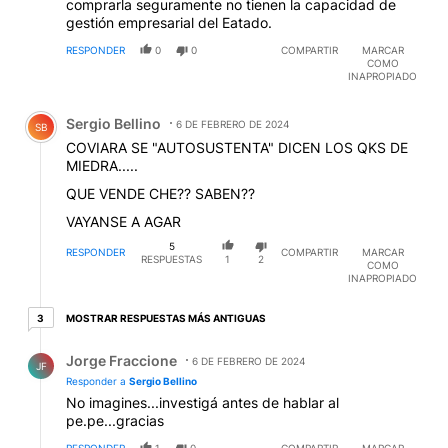
comprarla seguramente no tienen la capacidad de
gestión empresarial del Eatado.
RESPONDER
0
0
COMPARTIR
MARCAR
COMO
INAPROPIADO
Comentario de Sergio Bellino.
Sergio Bellino
6 DE FEBRERO DE 2024
SB
COVIARA SE "AUTOSUSTENTA" DICEN LOS QKS DE
MIEDRA.....
QUE VENDE CHE?? SABEN??
VAYANSE A AGAR
5
RESPONDER
COMPARTIR
MARCAR
RESPUESTAS
1
2
COMO
INAPROPIADO
3 respuestas más antiguas
MOSTRAR RESPUESTAS MÁS ANTIGUAS
3
Respuesta de Jorge Fraccione.
Jorge Fraccione
6 DE FEBRERO DE 2024
JF
Responder a
Sergio Bellino
No imagines...investigá antes de hablar al
pe.pe...gracias