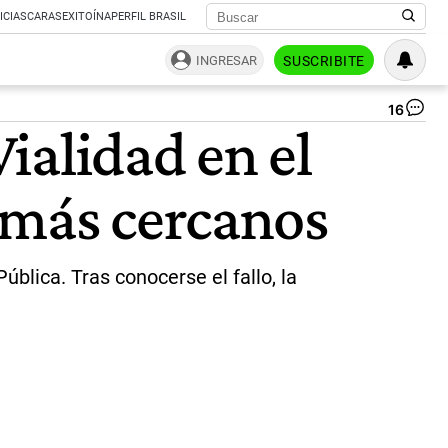
ICIAS
CARAS
EXITOÍNA
PERFIL BRASIL
INGRESAR
SUSCRIBITE
16
Cri
Vialidad en el
Kir
lle
al
 más cercanos
Co
|
Pa
Cua
ública. Tras conocerse el fallo, la