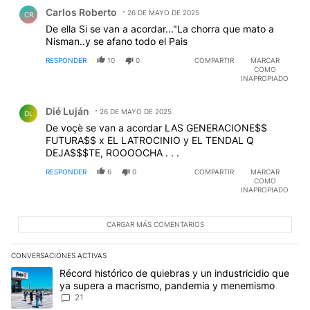
Comentario de Carlos Roberto.
Carlos Roberto
26 DE MAYO DE 2025
CR
De ella Si se van a acordar..."La chorra que mato a
Nisman..y se afano todo el Pais
RESPONDER
10
0
COMPARTIR
MARCAR
COMO
INAPROPIADO
Comentario de Dié Luján.
Dié Luján
26 DE MAYO DE 2025
DL
De voçè se van a acordar LAS GENERACIONE$$
FUTURA$$ x EL LATROCINIO y EL TENDAL Q
DEJA$$$TE, ROOOOCHA . . .
RESPONDER
6
0
COMPARTIR
MARCAR
COMO
INAPROPIADO
CARGAR MÁS COMENTARIOS
CONVERSACIONES ACTIVAS
Este listado muestra los artículos con más comentarios en los últim
Un artículo de tendencia con el título "Récord histórico de quie
Récord histórico de quiebras y un industricidio que
ya supera a macrismo, pandemia y menemismo
21