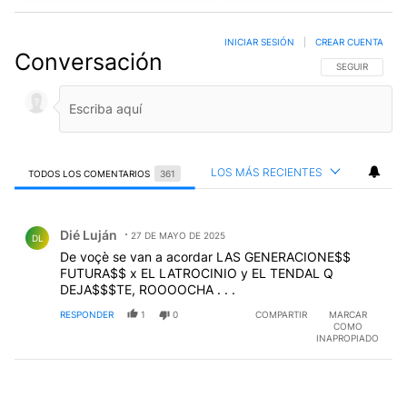
INICIAR SESIÓN
|
CREAR CUENTA
Conversación
SIGA ESTA CO
SEGUIR
LOS MÁS RECIENTES
TODOS LOS COMENTARIOS
361
Todos los comentarios
Comentario de Dié Luján.
Dié Luján
27 DE MAYO DE 2025
DL
De voçè se van a acordar LAS GENERACIONE$$
FUTURA$$ x EL LATROCINIO y EL TENDAL Q
DEJA$$$TE, ROOOOCHA . . .
RESPONDER
1
0
COMPARTIR
MARCAR
COMO
INAPROPIADO