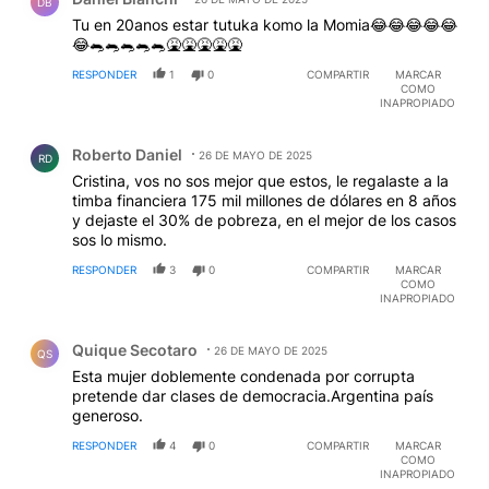
DB
Tu en 20anos estar tutuka komo la Momia😂😂😂😂😂
😂🐀🐀🐀🐀🐀🤮🤮🤮🤮🤮
RESPONDER
1
0
COMPARTIR
MARCAR
COMO
INAPROPIADO
Comentario de Roberto Daniel.
Roberto Daniel
26 DE MAYO DE 2025
RD
Cristina, vos no sos mejor que estos, le regalaste a la
timba financiera 175 mil millones de dólares en 8 años
y dejaste el 30% de pobreza, en el mejor de los casos
sos lo mismo.
RESPONDER
3
0
COMPARTIR
MARCAR
COMO
INAPROPIADO
Comentario de Quique Secotaro.
Quique Secotaro
26 DE MAYO DE 2025
QS
Esta mujer doblemente condenada por corrupta
pretende dar clases de democracia.Argentina país
generoso.
RESPONDER
4
0
COMPARTIR
MARCAR
COMO
INAPROPIADO