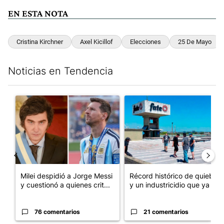
EN ESTA NOTA
Cristina Kirchner
Axel Kicillof
Elecciones
25 De Mayo
Noticias en Tendencia
Este listado muestra los artículos con más comentarios en los últim
Un artículo de tendencia con el título "Milei despidió a Jorge 
Un artículo de tendencia con 
Milei despidió a Jorge Messi
Récord histórico de quiebras
y cuestionó a quienes crit...
y un industricidio que ya ...
76 comentarios
21 comentarios