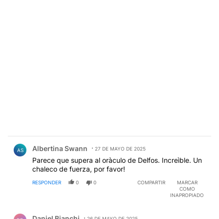
Comentario de Albertina Swann.
Albertina Swann
27 DE MAYO DE 2025
AS
Parece que supera al oràculo de Delfos. Increìble. Un
chaleco de fuerza, por favor!
RESPONDER
0
0
COMPARTIR
MARCAR
COMO
INAPROPIADO
Comentario de Daniel Bianchi.
Daniel Bianchi
26 DE MAYO DE 2025