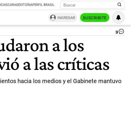
ICIAS
CARAS
EXITOÍNA
PERFIL BRASIL
INGRESAR
SUSCRIBITE
9
Est
udaron a los
de
la
rup
ió a las críticas
La
tra
mi
es
un
amientos hacia los medios y el Gabinete mantuvo
pu
en
es
|
ce