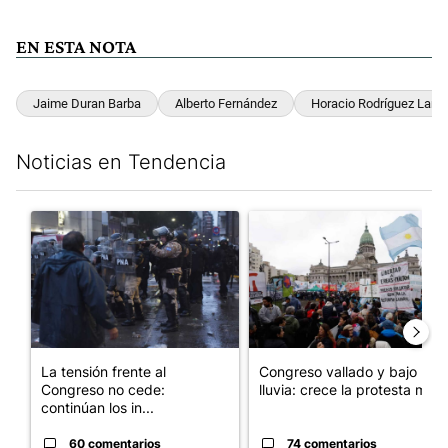
EN ESTA NOTA
Jaime Duran Barba
Alberto Fernández
Horacio Rodríguez Larre
Noticias en Tendencia
Este listado muestra los artículos con más comentarios en los últim
Un artículo de tendencia con el título "La tensión frente al Con
Un artículo de tendencia con e
La tensión frente al
Congreso vallado y bajo la
Congreso no cede:
lluvia: crece la protesta mi...
continúan los in...
60 comentarios
74 comentarios