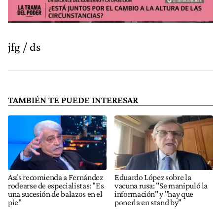
jfg / ds
TAMBIÉN TE PUEDE INTERESAR
Asís recomienda a Fernández
Eduardo López sobre la
rodearse de especialistas: "Es
vacuna rusa: "Se manipuló la
una sucesión de balazos en el
información" y "hay que
pie"
ponerla en stand by"