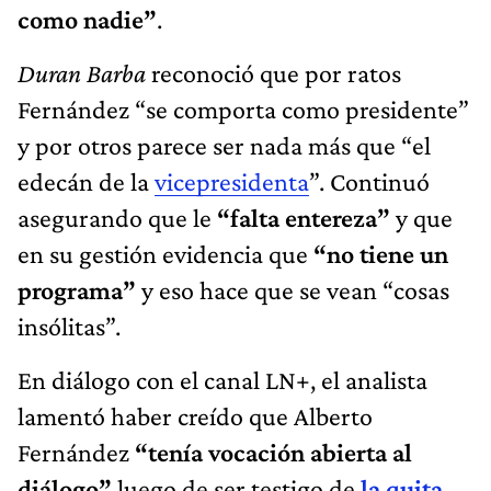
como nadie”
.
Duran Barba
reconoció que por ratos
Fernández “se comporta como presidente”
y por otros parece ser nada más que “el
edecán de la
vicepresidenta
”. Continuó
asegurando que le
“falta entereza”
y que
en su gestión evidencia que
“no tiene un
programa”
y eso hace que se vean “cosas
insólitas”.
En diálogo con el canal LN+, el analista
lamentó haber creído que Alberto
Fernández
“tenía vocación abierta al
diálogo”
luego de ser testigo de
la quita