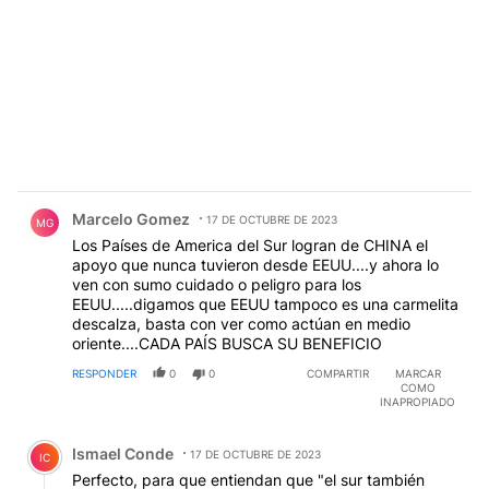
Comentario de Marcelo Gomez.
Marcelo Gomez
17 DE OCTUBRE DE 2023
MG
Los Países de America del Sur logran de CHINA el
apoyo que nunca tuvieron desde EEUU....y ahora lo
ven con sumo cuidado o peligro para los
EEUU.....digamos que EEUU tampoco es una carmelita
descalza, basta con ver como actúan en medio
oriente....CADA PAÍS BUSCA SU BENEFICIO
RESPONDER
0
0
COMPARTIR
MARCAR
COMO
INAPROPIADO
Comentario de Ismael Conde.
Ismael Conde
17 DE OCTUBRE DE 2023
IC
Perfecto, para que entiendan que "el sur también