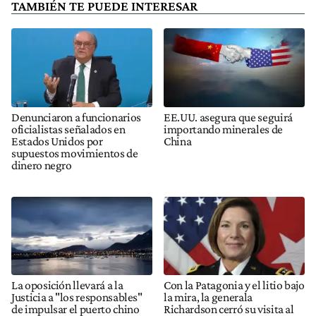
TAMBIÉN TE PUEDE INTERESAR
Denunciaron a funcionarios
EE.UU. asegura que seguirá
oficialistas señalados en
importando minerales de
Estados Unidos por
China
supuestos movimientos de
dinero negro
La oposición llevará a la
Con la Patagonia y el litio bajo
Justicia a "los responsables"
la mira, la generala
de impulsar el puerto chino
Richardson cerró su visita al