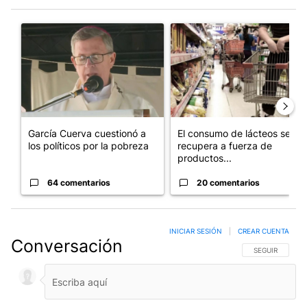
Este listado muestra los artículos con más comentarios en los últim
Un artículo de tendencia con el título "García Cuerva cuestionó 
Un artículo de tendencia con 
García Cuerva cuestionó a
El consumo de lácteos se
los políticos por la pobreza
recupera a fuerza de
productos...
64 comentarios
20 comentarios
INICIAR SESIÓN
|
CREAR CUENTA
Conversación
SIGA ESTA CO
SEGUIR