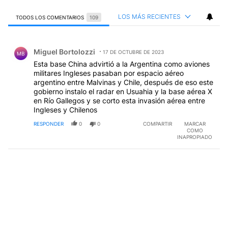
LOS MÁS RECIENTES
TODOS LOS COMENTARIOS
109
Todos los comentarios
Comentario de Miguel Bortolozzi.
Miguel Bortolozzi
17 DE OCTUBRE DE 2023
MB
Esta base China advirtió a la Argentina como aviones
militares Ingleses pasaban por espacio aéreo
argentino entre Malvinas y Chile, después de eso este
gobierno instalo el radar en Usuahia y la base aérea X
en Río Gallegos y se corto esta invasión aérea entre
Ingleses y Chilenos
RESPONDER
0
0
COMPARTIR
MARCAR
COMO
INAPROPIADO