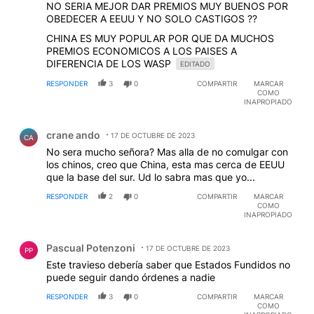
NO SERIA MEJOR DAR PREMIOS MUY BUENOS POR
OBEDECER A EEUU Y NO SOLO CASTIGOS ??
CHINA ES MUY POPULAR POR QUE DA MUCHOS
PREMIOS ECONOMICOS A LOS PAISES A
DIFERENCIA DE LOS WASP
EDITADO
RESPONDER
3
0
COMPARTIR
MARCAR
COMO
INAPROPIADO
Comentario de crane ando.
crane ando
17 DE OCTUBRE DE 2023
CA
No sera mucho señora? Mas alla de no comulgar con
los chinos, creo que China, esta mas cerca de EEUU
que la base del sur. Ud lo sabra mas que yo...
RESPONDER
2
0
COMPARTIR
MARCAR
COMO
INAPROPIADO
Comentario de Pascual Potenzoni.
Pascual Potenzoni
17 DE OCTUBRE DE 2023
PP
Este travieso debería saber que Estados Fundidos no
puede seguir dando órdenes a nadie
RESPONDER
3
0
COMPARTIR
MARCAR
COMO