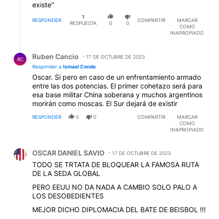
existe"
1
RESPONDER
COMPARTIR
MARCAR
RESPUESTA
0
0
COMO
INAPROPIADO
Respuesta de Ruben Cancio.
Ruben Cancio
17 DE OCTUBRE DE 2023
RC
Responder a
Ismael Conde
Oscar. Si pero en caso de un enfrentamiento armado
entre las dos potencias. El primer cohetazo será para
esa base militar China soberana y muchos argentinos
morirán como moscas. El Sur dejará de existir
RESPONDER
0
0
COMPARTIR
MARCAR
COMO
INAPROPIADO
Comentario de OSCAR DANIEL SAVIO.
OSCAR DANIEL SAVIO
17 DE OCTUBRE DE 2023
TODO SE TRTATA DE BLOQUEAR LA FAMOSA RUTA
DE LA SEDA GLOBAL
PERO EEUU NO DA NADA A CAMBIO SOLO PALO A
LOS DESOBEDIENTES
MEJOR DICHO DIPLOMACIA DEL BATE DE BEISBOL !!!