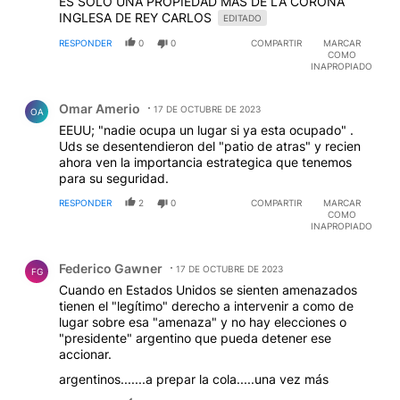
ES SOLO UNA PROPIEDAD MAS DE LA CORONA
INGLESA DE REY CARLOS
EDITADO
RESPONDER
0
0
COMPARTIR
MARCAR
COMO
INAPROPIADO
Comentario de Omar Amerio.
Omar Amerio
17 DE OCTUBRE DE 2023
OA
EEUU; "nadie ocupa un lugar si ya esta ocupado" .
Uds se desentendieron del "patio de atras" y recien
ahora ven la importancia estrategica que tenemos
para su seguridad.
RESPONDER
2
0
COMPARTIR
MARCAR
COMO
INAPROPIADO
Comentario de Federico Gawner.
Federico Gawner
17 DE OCTUBRE DE 2023
FG
Cuando en Estados Unidos se sienten amenazados
tienen el "legítimo" derecho a intervenir a como de
lugar sobre esa "amenaza" y no hay elecciones o
"presidente" argentino que pueda detener ese
accionar.
argentinos.......a prepar la cola.....una vez más