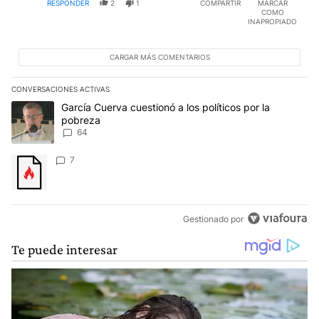
RESPONDER
2
1
COMPARTIR
MARCAR
COMO
INAPROPIADO
CARGAR MÁS COMENTARIOS
CONVERSACIONES ACTIVAS
Este listado muestra los artículos con más comentarios en los últim
Un artículo de tendencia con el título "García Cuerva cuestionó a 
García Cuerva cuestionó a los políticos por la
pobreza
64
Un artículo de tendencia con el título "" con 7 comentarios.
7
Gestionado por