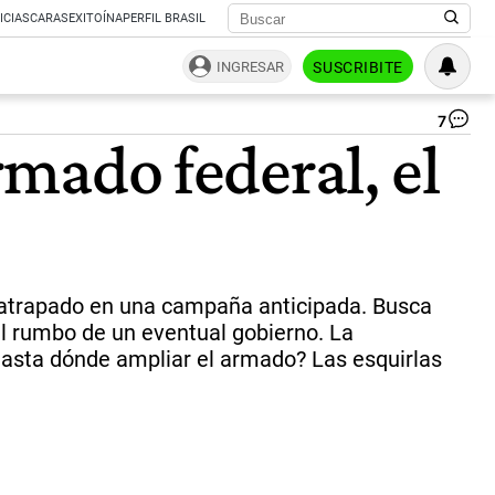
ICIAS
CARAS
EXITOÍNA
PERFIL BRASIL
INGRESAR
SUSCRIBITE
7
La
rmado federal, el
ro
div
tes
El
go
act
la
est
atrapado en una campaña anticipada. Busca
pa
 el rumbo de un eventual gobierno. La
jug
¿Hasta dónde ampliar el armado? Las esquirlas
su
as
en
20
|
ce