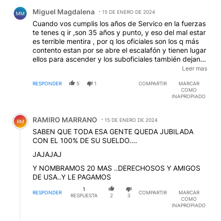
Comentario de Miguel Magdalena.
Miguel Magdalena
15 DE ENERO DE 2024
MM
Cuando vos cumplis los años de Servico en la fuerzas
te tenes q ir ,son 35 años y punto, y eso del mal estar
es terrible mentira , por q los oficiales son los q más
contento estan por se abre el escalafón y tienen lugar
ellos para ascender y los suboficiales también dejan
de tener siempre a los mismos dinosaurios , es bueno
Leer mas
irse darles lugar a otros para q crezcan en jerarquía y
RESPONDER
5
1
COMPARTIR
MARCAR
a la vez puedan ir cambiando las ideas o formas de
COMO
combate moderno con gente Joven , sino fíjate la
INAPROPIADO
mayoría se retira de coronel por q q están más años
Comentario de RAMIRO MARRANO.
de lo q corresponde y oos de abajo se van de tte
RAMIRO MARRANO
coronel o coronel por q estos viejo llevan mil años ahí
15 DE ENERO DE 2024
RM
y no dejan crecer a nadie
SABEN QUE TODA ESA GENTE QUEDA JUBILADA
CON EL 100% DE SU SUELDO....
JAJAJAJ
Y NOMBRAMOS 20 MAS ..DERECHOSOS Y AMIGOS
DE USA..Y LE PAGAMOS
1
RESPONDER
COMPARTIR
MARCAR
RESPUESTA
2
3
COMO
INAPROPIADO