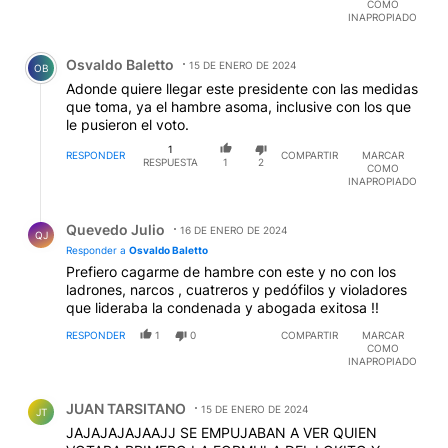
COMO
INAPROPIADO
Comentario de Osvaldo Baletto.
Osvaldo Baletto
15 DE ENERO DE 2024
OB
Adonde quiere llegar este presidente con las medidas
que toma, ya el hambre asoma, inclusive con los que
le pusieron el voto.
1
RESPONDER
COMPARTIR
MARCAR
RESPUESTA
1
2
COMO
INAPROPIADO
Respuesta de Quevedo Julio.
Quevedo Julio
16 DE ENERO DE 2024
QJ
Responder a
Osvaldo Baletto
Prefiero cagarme de hambre con este y no con los
ladrones, narcos , cuatreros y pedófilos y violadores
que lideraba la condenada y abogada exitosa !!
RESPONDER
1
0
COMPARTIR
MARCAR
COMO
INAPROPIADO
Comentario de JUAN TARSITANO.
JUAN TARSITANO
15 DE ENERO DE 2024
JT
JAJAJAJAJAAJJ SE EMPUJABAN A VER QUIEN