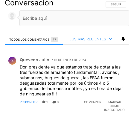
Conversación
SIGA ESTA CO
SEGUIR
LOS MÁS RECIENTES
TODOS LOS COMENTARIOS
77
Todos los comentarios
Comentario de Quevedo Julio.
Quevedo Julio
16 DE ENERO DE 2024
QJ
Don presidente ya que estamos trate de dotar a las
tres fuerzas de armamento fundamental , aviones ,
submarinos, buques de guerra , las FFAA fueron
desguazadas totalmente por los últimos 4 o 5
gobiernos de ladrones e inútiles , ya es hora de dejar
de ningunearlas !!!!
RESPONDER
1
0
COMPARTIR
MARCAR
COMO
INAPROPIADO