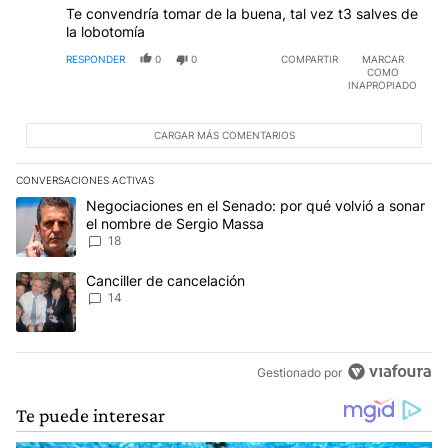
Te convendría tomar de la buena, tal vez t3 salves de
la lobotomía
RESPONDER
0
0
COMPARTIR
MARCAR
COMO
INAPROPIADO
CARGAR MÁS COMENTARIOS
CONVERSACIONES ACTIVAS
Este listado muestra los artículos con más comentarios en los últim
Un artículo de tendencia con el título "Negociaciones en el Sena
Negociaciones en el Senado: por qué volvió a sonar
el nombre de Sergio Massa
18
Un artículo de tendencia con el título "Canciller de cancelación" 
Canciller de cancelación
14
Gestionado por