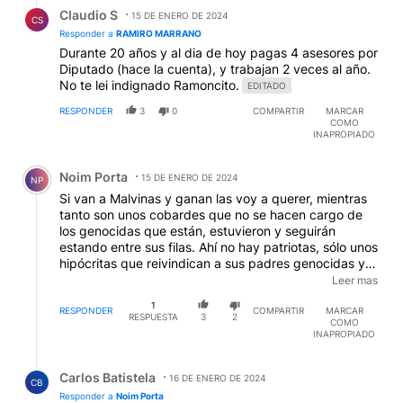
Respuesta de Claudio S.
Claudio S
15 DE ENERO DE 2024
CS
Responder a
RAMIRO MARRANO
Durante 20 años y al dia de hoy pagas 4 asesores por
Diputado (hace la cuenta), y trabajan 2 veces al año.
No te lei indignado Ramoncito.
EDITADO
RESPONDER
3
0
COMPARTIR
MARCAR
COMO
INAPROPIADO
Comentario de Noim Porta.
Noim Porta
15 DE ENERO DE 2024
NP
Si van a Malvinas y ganan las voy a querer, mientras
tanto son unos cobardes que no se hacen cargo de
los genocidas que están, estuvieron y seguirán
estando entre sus filas. Ahí no hay patriotas, sólo unos
hipócritas que reivindican a sus padres genocidas y
que no son nada si no van a recuperar el suelo
Leer mas
nacional ocupado por ingleses. El Gral. San Martín los
1
escupiría a todos.
RESPONDER
COMPARTIR
MARCAR
RESPUESTA
3
2
COMO
INAPROPIADO
Respuesta de Carlos Batistela.
Carlos Batistela
16 DE ENERO DE 2024
CB
Responder a
Noim Porta