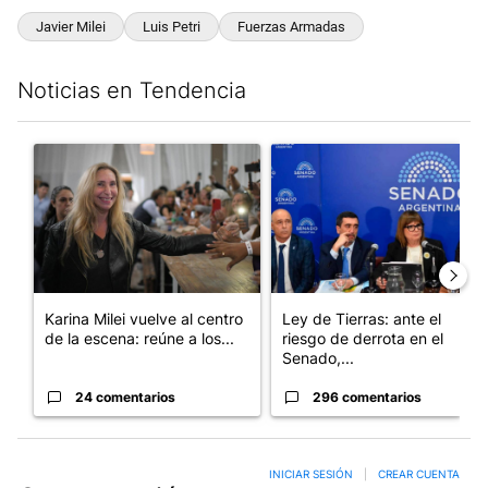
Javier Milei
Luis Petri
Fuerzas Armadas
Noticias en Tendencia
Este listado muestra los artículos con más comentarios en los últim
Un artículo de tendencia con el título "Karina Milei vuelve al c
Un artículo de tendencia con e
Karina Milei vuelve al centro
Ley de Tierras: ante el
de la escena: reúne a los...
riesgo de derrota en el
Senado,...
24 comentarios
296 comentarios
INICIAR SESIÓN
|
CREAR CUENTA