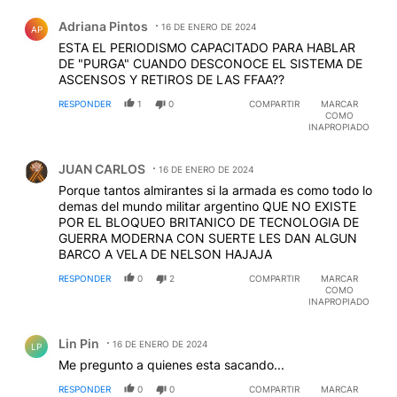
Comentario de Adriana Pintos.
Adriana Pintos
16 DE ENERO DE 2024
AP
ESTA EL PERIODISMO CAPACITADO PARA HABLAR
DE "PURGA" CUANDO DESCONOCE EL SISTEMA DE
ASCENSOS Y RETIROS DE LAS FFAA??
RESPONDER
1
0
COMPARTIR
MARCAR
COMO
INAPROPIADO
Comentario de JUAN CARLOS.
JUAN CARLOS
16 DE ENERO DE 2024
Porque tantos almirantes si la armada es como todo lo
demas del mundo militar argentino QUE NO EXISTE
POR EL BLOQUEO BRITANICO DE TECNOLOGIA DE
GUERRA MODERNA CON SUERTE LES DAN ALGUN
BARCO A VELA DE NELSON HAJAJA
RESPONDER
0
2
COMPARTIR
MARCAR
COMO
INAPROPIADO
Comentario de Lin Pin.
Lin Pin
16 DE ENERO DE 2024
LP
Me pregunto a quienes esta sacando...
RESPONDER
0
0
COMPARTIR
MARCAR