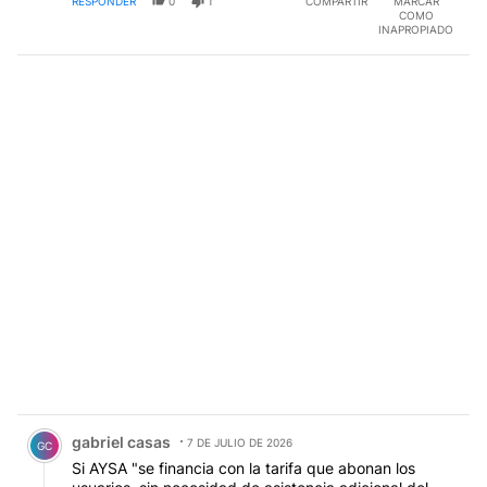
RESPONDER
0
1
COMPARTIR
MARCAR
COMO
INAPROPIADO
Comentario de gabriel casas.
gabriel casas
7 DE JULIO DE 2026
GC
Si AYSA "se financia con la tarifa que abonan los