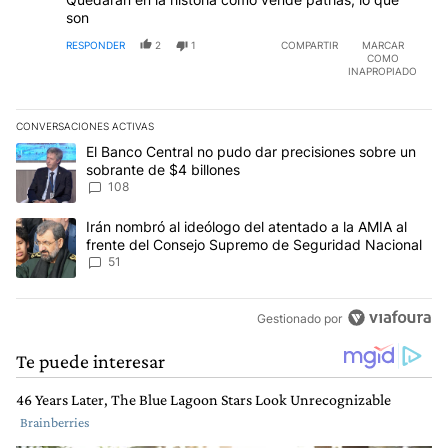
son
RESPONDER
2
1
COMPARTIR
MARCAR
COMO
INAPROPIADO
CONVERSACIONES ACTIVAS
Este listado muestra los artículos con más comentarios en los últim
Un artículo de tendencia con el título "El Banco Central no pudo 
El Banco Central no pudo dar precisiones sobre un
sobrante de $4 billones
108
Un artículo de tendencia con el título "Irán nombró al ideólogo d
Irán nombró al ideólogo del atentado a la AMIA al
frente del Consejo Supremo de Seguridad Nacional
51
Gestionado por