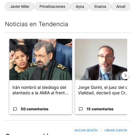
Javier Milei
Privatizaciones
Aysa
Enarsa
Arsat
Noticias en Tendencia
Este listado muestra los artículos con más comentarios en los últim
Un artículo de tendencia con el título "Irán nombró al ideólog
Un artículo de tendencia con e
Irán nombró al ideólogo del
Jorge Gorini, el juez del caso
atentado a la AMIA al frent...
Vialidad, declaró que Cr...
50 comentarios
15 comentarios
INICIAR SESIÓN
|
CREAR CUENTA