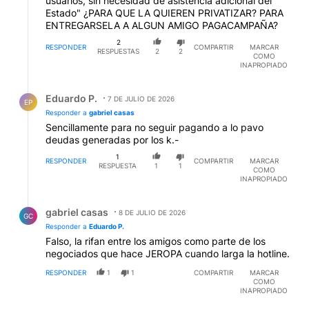
usuarios, sin necesidad de asistencia adicional del
Estado" ¿PARA QUE LA QUIEREN PRIVATIZAR? PARA
ENTREGARSELA A ALGUN AMIGO PAGACAMPAÑA?
2
RESPONDER
COMPARTIR
MARCAR
RESPUESTAS
2
2
COMO
INAPROPIADO
Respuesta de Eduardo P..
Eduardo P.
7 DE JULIO DE 2026
EP
Responder a
gabriel casas
Sencillamente para no seguir pagando a lo pavo
deudas generadas por los k.-
1
RESPONDER
COMPARTIR
MARCAR
RESPUESTA
1
1
COMO
INAPROPIADO
Respuesta de gabriel casas.
gabriel casas
8 DE JULIO DE 2026
GC
Responder a
Eduardo P.
Falso, la rifan entre los amigos como parte de los
negociados que hace JEROPA cuando larga la hotline.
RESPONDER
1
1
COMPARTIR
MARCAR
COMO
INAPROPIADO