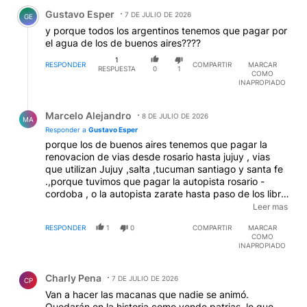
Comentario de Gustavo Esper.
Gustavo Esper
7 DE JULIO DE 2026
GE
y porque todos los argentinos tenemos que pagar por
el agua de los de buenos aires????
1
RESPONDER
COMPARTIR
MARCAR
RESPUESTA
0
1
COMO
INAPROPIADO
Respuesta de Marcelo Alejandro.
Marcelo Alejandro
8 DE JULIO DE 2026
MA
Responder a
Gustavo Esper
porque los de buenos aires tenemos que pagar la
renovacion de vias desde rosario hasta jujuy , vias
que utilizan Jujuy ,salta ,tucuman santiago y santa fe
.,porque tuvimos que pagar la autopista rosario -
cordoba , o la autopista zarate hasta paso de los libre
,porque tenemos que coparticipar el iva y retenciones
Leer mas
, por un total de un 44%, y de coparticipacion recibe
RESPONDER
1
0
COMPARTIR
MARCAR
un 22%, todo eso es porque somos un pais federal ,
COMO
INAPROPIADO
Comentario de Charly Pena.
Charly Pena
7 DE JULIO DE 2026
CP
Van a hacer las macanas que nadie se animó.
Quedarán en la historia como vende patrias, lo que