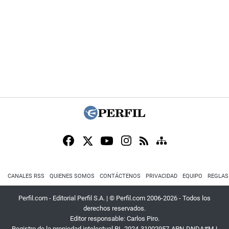
CANALES RSS
QUIENES SOMOS
CONTÁCTENOS
PRIVACIDAD
EQUIPO
REGLAS
Perfil.com - Editorial Perfil S.A.
| © Perfil.com 2006-2026 - Todos los
derechos reservados.
Editor responsable: Carlos Piro.
Registro de la propiedad intelectual RL-2024-31002957-APN-DNDA#MJ