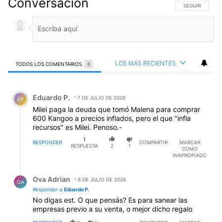
Conversación
SIGA ESTA CO
SEGUIR
LOS MÁS RECIENTES
TODOS LOS COMENTARIOS
8
Todos los comentarios
Comentario de Eduardo P..
Eduardo P.
7 DE JULIO DE 2026
EP
Milei paga la deuda que tomó Malena para comprar
600 Kangoo a precios inflados, pero el que "infla
recursos" es Milei. Penoso.-
1
RESPONDER
COMPARTIR
MARCAR
RESPUESTA
2
1
COMO
INAPROPIADO
Respuesta de Ova Adrian.
Ova Adrian
8 DE JULIO DE 2026
OA
Responder a
Eduardo P.
No digas est. O que pensás? Es para sanear las
empresas previo a su venta, o mejor dicho regalo