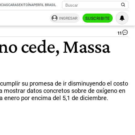
ICIAS
CARAS
EXITOÍNA
PERFIL BRASIL
INGRESAR
SUSCRIBITE
11
Se
 no cede, Massa
Ma
|
ME
 cumplir su promesa de ir disminuyendo el costo
gra mostrar datos concretos sobre de oxígeno en
ra enero por encima del 5,1 de diciembre.