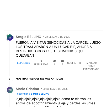
Comentario de Sergio BELLINO.
Sergio BELLINO
22 DE MAYO DE 2025
SB
FUERON A VISITAR GENOCIDAS A LA CARCEL LUEGO
LOS TRASLADARON A UN LUGAR BIP, AHORA A
DESTRUIR TODOS LOS TESTIMONIOS QUE
QUEDABAN
5
RESPONDER
COMPARTIR
MARCAR
RESPUESTAS
1
3
COMO
INAPROPIADO
3 respuestas más antiguas
MOSTRAR RESPUESTAS MÁS ANTIGUAS
3
Respuesta de Mario Cristino.
Mario Cristino
22 DE MAYO DE 2025
MC
Responder a
Sergio BELLINO
jajajajajajajajajajajajajajajajaja como te cierran los
antros de adoctrinamiento jajaja y perdes las urnas