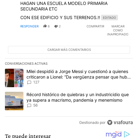
HAGAN UNA ESCUELA MODELO PRIMARIA
SECUNDARIA ETC
CON ESE EDIFICIO Y SUS TERRENOS.!!
EDITADO
RESPONDER
6
2
COMPARTIR
MARCAR
COMO
INAPROPIADO
CARGAR MÁS COMENTARIOS
CONVERSACIONES ACTIVAS
Este listado muestra los artículos con más comentarios en los últim
Un artículo de tendencia con el título "Milei despidió a Jorge Mes
Milei despidió a Jorge Messi y cuestionó a quienes
criticaron a Lionel: “Da vergüenza pensar que hubo
anti-Messi”
127
Un artículo de tendencia con el título "Récord histórico de quie
Récord histórico de quiebras y un industricidio que
ya supera a macrismo, pandemia y menemismo
56
Gestionado por