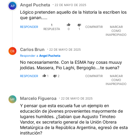
Comentario de Angel Pucheta.
Angel Pucheta
22 DE MAYO DE 2025
AP
Lógico pretenden aquello de la historia la escriben los
que ganan.....
1
RESPONDER
COMPARTIR
MARCAR
RESPUESTA
0
1
COMO
INAPROPIADO
Respuesta de Carlos Brun.
Carlos Brun
22 DE MAYO DE 2025
CB
Responder a
Angel Pucheta
No necesariamente. Con la ESMA hay cosas muuuy
jodidas. Massera, Pio Laghi, Bergoglio....te suena?
RESPONDER
1
2
COMPARTIR
MARCAR
COMO
INAPROPIADO
Comentario de Marcelo Figueroa.
Marcelo Figueroa
22 DE MAYO DE 2025
MF
Y pensar que esta escuela fue un ejemplo en
educación de jóvenes provenientes mayormente de
lugares humildes. ¿Sabian que Augusto Timoteo
Vandor, ex secretario general de la Unión Obrera
Metalúrgica de la República Argentina, egresó de esta
institución?