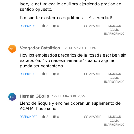
lado, la naturaleza lo equilibra ejerciendo presion en
sentido opuesto.
Por suerte existen los equilibrios ... Y la verdad!
RESPONDER
3
0
COMPARTIR
MARCAR
COMO
INAPROPIADO
Comentario de Vengador Catalitico.
Vengador Catalitico
22 DE MAYO DE 2025
VC
Hoy los empleados precarios de la rosada escriben sin
excepción: "No necesariamente" cuando algo no
pueda ser contestado.
RESPONDER
0
3
COMPARTIR
MARCAR
COMO
INAPROPIADO
Comentario de Hernán GBollo.
Hernán GBollo
22 DE MAYO DE 2025
HG
Lleno de ñoquis y encima cobran un suplemento de
ACARA. Poco serio
RESPONDER
3
0
COMPARTIR
MARCAR
COMO
INAPROPIADO