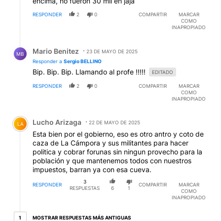
encima, no fueron 30 mil eh jaja
RESPONDER
2
0
COMPARTIR
MARCAR
COMO
INAPROPIADO
Respuesta de Mario Benitez.
Mario Benitez
23 DE MAYO DE 2025
MB
Responder a
Sergio BELLINO
Bip. Bip. Bip. Llamando al profe !!!!!
EDITADO
RESPONDER
2
0
COMPARTIR
MARCAR
COMO
INAPROPIADO
Comentario de Lucho Arizaga.
Lucho Arizaga
22 DE MAYO DE 2025
LA
Esta bien por el gobierno, eso es otro antro y coto de
caza de La Cámpora y sus militantes para hacer
politica y cobrar forunas sin ningun provecho para la
población y que mantenemos todos con nuestros
impuestos, barran ya con esa cueva.
3
RESPONDER
COMPARTIR
MARCAR
RESPUESTAS
6
1
COMO
INAPROPIADO
1 respuesta más antiguas
MOSTRAR RESPUESTAS MÁS ANTIGUAS
1