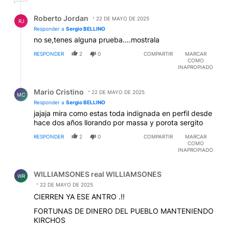
Respuesta de Roberto Jordan.
Roberto Jordan
22 DE MAYO DE 2025
RJ
Responder a
Sergio BELLINO
no se,tenes alguna prueba....mostrala
RESPONDER
2
0
COMPARTIR
MARCAR
COMO
INAPROPIADO
Respuesta de Mario Cristino.
Mario Cristino
22 DE MAYO DE 2025
MC
Responder a
Sergio BELLINO
jajaja mira como estas toda indignada en perfil desde
hace dos años llorando por massa y porota sergito
RESPONDER
2
0
COMPARTIR
MARCAR
COMO
INAPROPIADO
Comentario de WILLIAMSONES real WILLIAMSONES.
WILLIAMSONES real WILLIAMSONES
WR
22 DE MAYO DE 2025
CIERREN YA ESE ANTRO .!!
FORTUNAS DE DINERO DEL PUEBLO MANTENIENDO
KIRCHOS