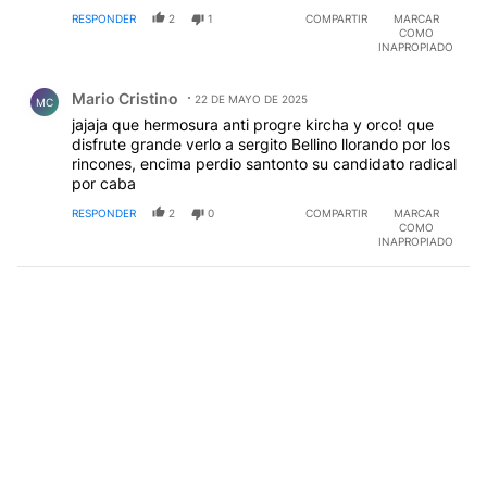
RESPONDER
2
1
COMPARTIR
MARCAR
COMO
INAPROPIADO
Comentario de Mario Cristino.
Mario Cristino
22 DE MAYO DE 2025
MC
jajaja que hermosura anti progre kircha y orco! que
disfrute grande verlo a sergito Bellino llorando por los
rincones, encima perdio santonto su candidato radical
por caba
RESPONDER
2
0
COMPARTIR
MARCAR
COMO
INAPROPIADO