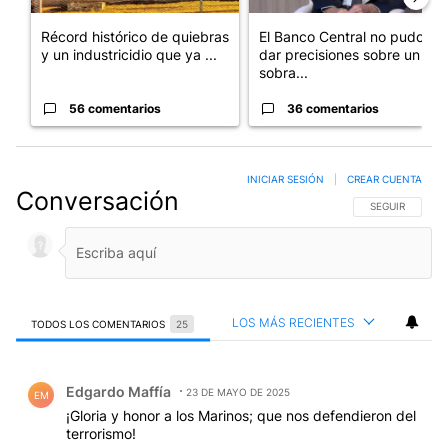
Récord histórico de quiebras
El Banco Central no pudo
y un industricidio que ya ...
dar precisiones sobre un
sobra...
56 comentarios
36 comentarios
INICIAR SESIÓN
|
CREAR CUENTA
Conversación
SIGA ESTA CO
SEGUIR
LOS MÁS RECIENTES
TODOS LOS COMENTARIOS
25
Todos los comentarios
Comentario de Edgardo Maffía.
Edgardo Maffía
23 DE MAYO DE 2025
EM
¡Gloria y honor a los Marinos; que nos defendieron del
terrorismo!