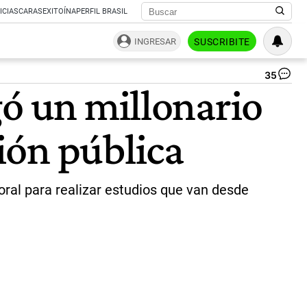
ICIAS
CARAS
EXITOÍNA
PERFIL BRASIL
INGRESAR
SUSCRIBITE
35
Jav
gó un millonario
Mil
|
CE
ión pública
oral para realizar estudios que van desde