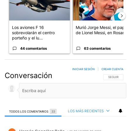
Los aviones F 16
Murió Jorge Messi, el papá
sobrevolarán el centro
de Lionel Messi, en Rosario
porteño y el lu...
44 comentarios
63 comentarios
INICIAR SESIÓN
|
CREAR CUENTA
Conversación
SIGA ESTA CO
SEGUIR
LOS MÁS RECIENTES
TODOS LOS COMENTARIOS
33
Todos los comentarios
Comentario de Hernán González Bollo.