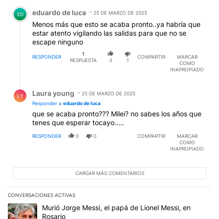
Comentario de eduardo de luca.
eduardo de luca
25 DE MARZO DE 2025
ED
Menos más que esto se acaba pronto..ya habría que
estar atento vigilando las salidas para que no se
escape ninguno
1
RESPONDER
COMPARTIR
MARCAR
RESPUESTA
3
1
COMO
INAPROPIADO
Respuesta de Laura young.
Laura young
25 DE MARZO DE 2025
LY
Responder a
eduardo de luca
que se acaba pronto??? Milei? no sabes los años que
tenes que esperar tocayo.....
RESPONDER
0
0
COMPARTIR
MARCAR
COMO
INAPROPIADO
CARGAR MÁS COMENTARIOS
CONVERSACIONES ACTIVAS
Este listado muestra los artículos con más comentarios en los últim
Un artículo de tendencia con el título "Murió Jorge Messi, el papá
Murió Jorge Messi, el papá de Lionel Messi, en
Rosario