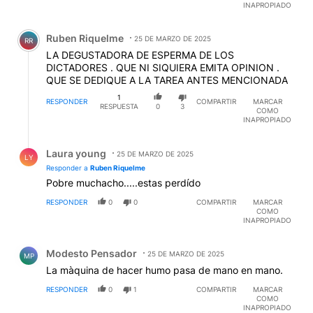
INAPROPIADO
Comentario de Ruben Riquelme.
Ruben Riquelme
25 DE MARZO DE 2025
RR
LA DEGUSTADORA DE ESPERMA DE LOS
DICTADORES . QUE NI SIQUIERA EMITA OPINION .
QUE SE DEDIQUE A LA TAREA ANTES MENCIONADA
1
RESPONDER
COMPARTIR
MARCAR
RESPUESTA
0
3
COMO
INAPROPIADO
Respuesta de Laura young.
Laura young
25 DE MARZO DE 2025
LY
Responder a
Ruben Riquelme
Pobre muchacho.....estas perdído
RESPONDER
0
0
COMPARTIR
MARCAR
COMO
INAPROPIADO
Comentario de Modesto Pensador.
Modesto Pensador
25 DE MARZO DE 2025
MP
La màquina de hacer humo pasa de mano en mano.
RESPONDER
0
1
COMPARTIR
MARCAR
COMO
INAPROPIADO