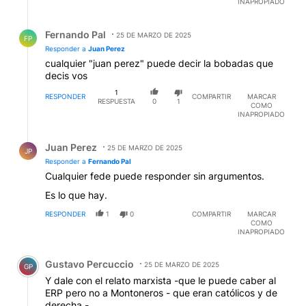
INAPROPIADO
Respuesta de Fernando Pal.
Fernando Pal
25 DE MARZO DE 2025
FP
Responder a
Juan Perez
cualquier "juan perez" puede decir la bobadas que
decis vos
1
RESPONDER
COMPARTIR
MARCAR
RESPUESTA
0
1
COMO
INAPROPIADO
Respuesta de Juan Perez.
Juan Perez
25 DE MARZO DE 2025
JP
Responder a
Fernando Pal
Cualquier fede puede responder sin argumentos.
Es lo que hay.
RESPONDER
1
0
COMPARTIR
MARCAR
COMO
INAPROPIADO
Comentario de Gustavo Percuccio.
Gustavo Percuccio
25 DE MARZO DE 2025
GP
Y dale con el relato marxista -que le puede caber al
ERP pero no a Montoneros - que eran católicos y de
derecha -