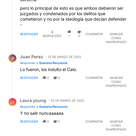
pero lo principal de esto es que ambos debieron ser
juzgados y condenados por los delitos que
cometieron y no por la ideología que decían defender
-
2
RESPONDER
COMPARTIR
MARCAR
RESPUESTAS
1
0
COMO
INAPROPIADO
Respuesta de Juan Perez.
Juan Perez
25 DE MARZO DE 2025
JP
Responder a
Gustavo Percuccio
Lo fueron, los indulto el Calo.
RESPONDER
0
0
COMPARTIR
MARCAR
COMO
INAPROPIADO
Respuesta de Laura young.
Laura young
25 DE MARZO DE 2025
LY
Responder a
Gustavo Percuccio
Y no salir nuncaaaaaa
RESPONDER
0
0
COMPARTIR
MARCAR
COMO
INAPROPIADO