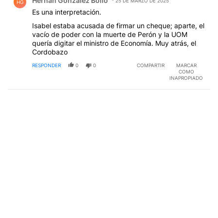
Hernán González Bollo
25 DE MARZO DE 2025
HG
Es una interpretación.
Isabel estaba acusada de firmar un cheque; aparte, el
vacío de poder con la muerte de Perón y la UOM
quería digitar el ministro de Economía. Muy atrás, el
Cordobazo
RESPONDER
0
0
COMPARTIR
MARCAR
COMO
INAPROPIADO