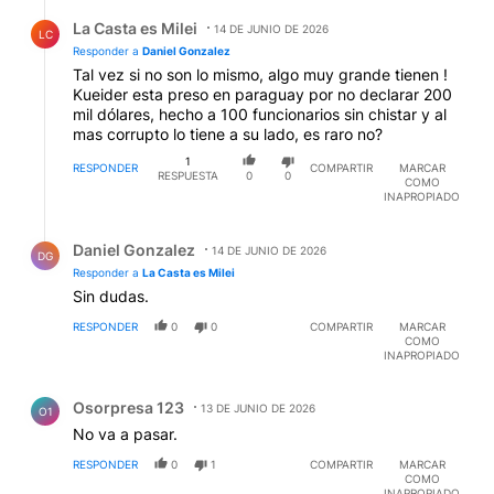
Respuesta de La Casta es Milei.
La Casta es Milei
14 DE JUNIO DE 2026
LC
Responder a
Daniel Gonzalez
Tal vez si no son lo mismo, algo muy grande tienen !
Kueider esta preso en paraguay por no declarar 200
mil dólares, hecho a 100 funcionarios sin chistar y al
mas corrupto lo tiene a su lado, es raro no?
1
RESPONDER
COMPARTIR
MARCAR
RESPUESTA
0
0
COMO
INAPROPIADO
Respuesta de Daniel Gonzalez.
Daniel Gonzalez
14 DE JUNIO DE 2026
DG
Responder a
La Casta es Milei
Sin dudas.
RESPONDER
0
0
COMPARTIR
MARCAR
COMO
INAPROPIADO
Comentario de Osorpresa 123.
Osorpresa 123
13 DE JUNIO DE 2026
O1
No va a pasar.
RESPONDER
0
1
COMPARTIR
MARCAR
COMO
INAPROPIADO