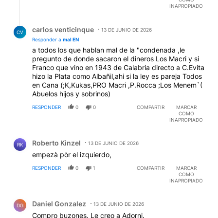
INAPROPIADO
Respuesta de carlos venticinque.
carlos venticinque
13 DE JUNIO DE 2026
CV
Responder a
mal EN
a todos los que hablan mal de la "condenada ,le
pregunto de donde sacaron el dineros Los Macri y si
Franco que vino en 1943 de Calabria directo a C.Evita
hizo la Plata como Albañil,ahi si la ley es pareja Todos
en Cana (;K,Kukas,PRO Macri ,P.Rocca ;Los Menem`(
Abuelos hijos y sobrinos)
RESPONDER
0
0
COMPARTIR
MARCAR
COMO
INAPROPIADO
Comentario de Roberto Kinzel.
Roberto Kinzel
13 DE JUNIO DE 2026
RK
empezà pòr el izquierdo,
RESPONDER
0
1
COMPARTIR
MARCAR
COMO
INAPROPIADO
Comentario de Daniel Gonzalez.
Daniel Gonzalez
13 DE JUNIO DE 2026
DG
Compro buzones. Le creo a Adorni.