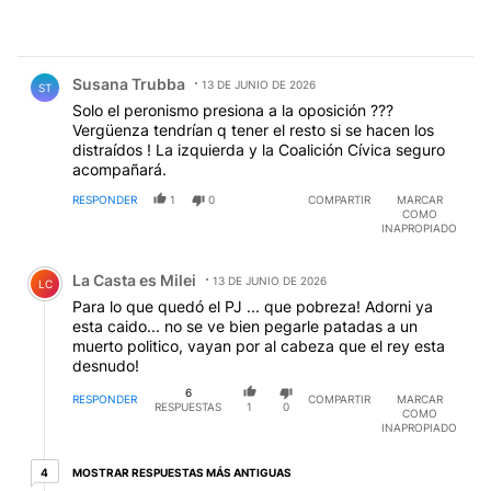
Comentario de Susana Trubba.
Susana Trubba
13 DE JUNIO DE 2026
ST
Solo el peronismo presiona a la oposición ???
Vergüenza tendrían q tener el resto si se hacen los
distraídos ! La izquierda y la Coalición Cívica seguro
acompañará.
RESPONDER
1
0
COMPARTIR
MARCAR
COMO
INAPROPIADO
Comentario de La Casta es Milei.
La Casta es Milei
13 DE JUNIO DE 2026
LC
Para lo que quedó el PJ ... que pobreza! Adorni ya
esta caido... no se ve bien pegarle patadas a un
muerto politico, vayan por al cabeza que el rey esta
desnudo!
6
RESPONDER
COMPARTIR
MARCAR
RESPUESTAS
1
0
COMO
INAPROPIADO
4 respuestas más antiguas
MOSTRAR RESPUESTAS MÁS ANTIGUAS
4