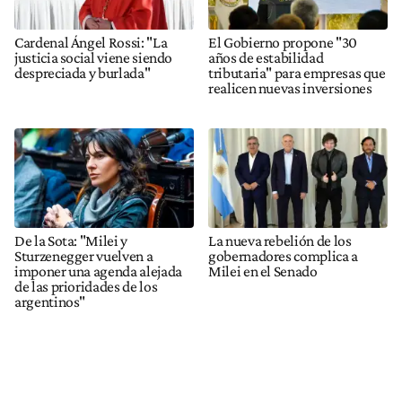
Cardenal Ángel Rossi: "La
El Gobierno propone "30
justicia social viene siendo
años de estabilidad
despreciada y burlada"
tributaria" para empresas que
realicen nuevas inversiones
De la Sota: "Milei y
La nueva rebelión de los
Sturzenegger vuelven a
gobernadores complica a
imponer una agenda alejada
Milei en el Senado
de las prioridades de los
argentinos"