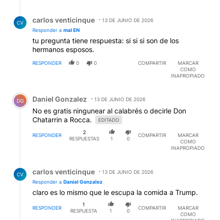
Respuesta de carlos venticinque.
carlos venticinque
13 DE JUNIO DE 2026
CV
Responder a
mal EN
tu pregunta tiene respuesta: si si si son de los
hermanos esposos.
RESPONDER
0
0
COMPARTIR
MARCAR
COMO
INAPROPIADO
Comentario de Daniel Gonzalez.
Daniel Gonzalez
13 DE JUNIO DE 2026
DG
No es gratis ningunear al calabrés o decirle Don
Chatarrin a Rocca.
EDITADO
2
RESPONDER
COMPARTIR
MARCAR
RESPUESTAS
1
0
COMO
INAPROPIADO
Respuesta de carlos venticinque.
carlos venticinque
13 DE JUNIO DE 2026
CV
Responder a
Daniel Gonzalez
claro es lo mismo que le escupa la comida a Trump.
1
RESPONDER
COMPARTIR
MARCAR
RESPUESTA
1
0
COMO