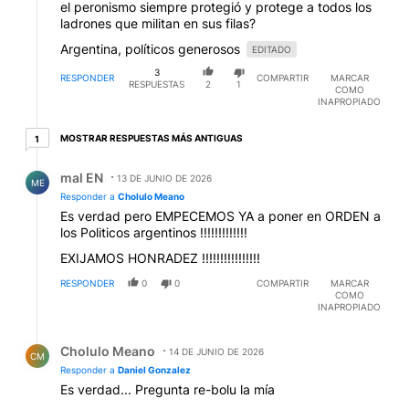
el peronismo siempre protegió y protege a todos los
ladrones que militan en sus filas?
Argentina, políticos generosos
EDITADO
3
RESPONDER
COMPARTIR
MARCAR
RESPUESTAS
2
1
COMO
INAPROPIADO
1 respuesta más antiguas
MOSTRAR RESPUESTAS MÁS ANTIGUAS
1
Respuesta de mal EN.
mal EN
13 DE JUNIO DE 2026
ME
Responder a
Cholulo Meano
Es verdad pero EMPECEMOS YA a poner en ORDEN a
los Politicos argentinos !!!!!!!!!!!!!
EXIJAMOS HONRADEZ !!!!!!!!!!!!!!!!
RESPONDER
0
0
COMPARTIR
MARCAR
COMO
INAPROPIADO
Respuesta de Cholulo Meano.
Cholulo Meano
14 DE JUNIO DE 2026
CM
Responder a
Daniel Gonzalez
Es verdad... Pregunta re-bolu la mía