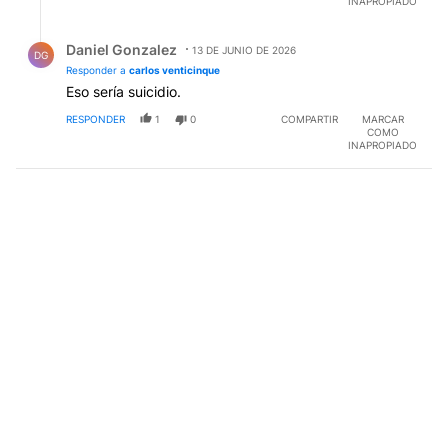
INAPROPIADO
Respuesta de Daniel Gonzalez.
Daniel Gonzalez
13 DE JUNIO DE 2026
DG
Responder a
carlos venticinque
Eso sería suicidio.
RESPONDER
1
0
COMPARTIR
MARCAR
COMO
INAPROPIADO