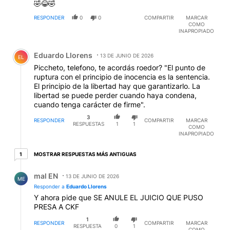
🤣😂🤣
RESPONDER
0
0
COMPARTIR
MARCAR
COMO
INAPROPIADO
Comentario de Eduardo Llorens.
Eduardo Llorens
13 DE JUNIO DE 2026
EL
Piccheto, telefono, te acordás roedor? "El punto de
ruptura con el principio de inocencia es la sentencia.
El principio de la libertad hay que garantizarlo. La
libertad se puede perder cuando haya condena,
cuando tenga carácter de firme".
3
RESPONDER
COMPARTIR
MARCAR
RESPUESTAS
1
1
COMO
INAPROPIADO
1 respuesta más antiguas
MOSTRAR RESPUESTAS MÁS ANTIGUAS
1
Respuesta de mal EN.
mal EN
13 DE JUNIO DE 2026
ME
Responder a
Eduardo Llorens
Y ahora pide que SE ANULE EL JUICIO QUE PUSO
PRESA A CKF
1
RESPONDER
COMPARTIR
MARCAR
RESPUESTA
0
1
COMO