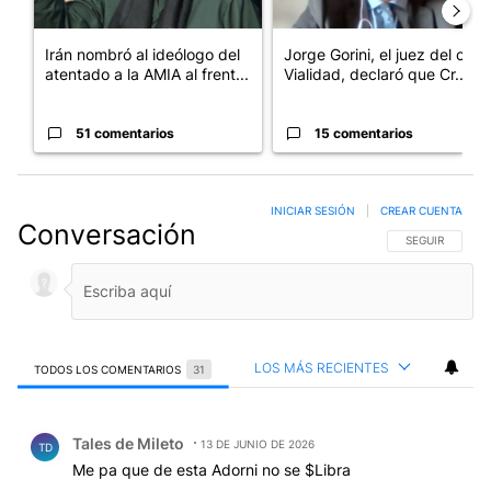
Irán nombró al ideólogo del
Jorge Gorini, el juez del caso
atentado a la AMIA al frent...
Vialidad, declaró que Cr...
51 comentarios
15 comentarios
INICIAR SESIÓN
|
CREAR CUENTA
Conversación
SIGA ESTA CO
SEGUIR
LOS MÁS RECIENTES
TODOS LOS COMENTARIOS
31
Todos los comentarios
Comentario de Tales de Mileto.
Tales de Mileto
13 DE JUNIO DE 2026
TD
Me pa que de esta Adorni no se $Libra