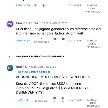
RESPONDER
2
1
COMPARTIR
MARCAR
COMO
INAPROPIADO
Comentario de Mario Benitez.
Mario Benitez
13 DE JUNIO DE 2026
MB
Milei tiene una jugada ganadora y es diferenciarse del
kirchnerismo echando al ladrón Adorni ya!!
6
RESPONDER
COMPARTIR
MARCAR
RESPUESTAS
1
1
COMO
INAPROPIADO
4 respuestas más antiguas
MOSTRAR RESPUESTAS MÁS ANTIGUAS
4
Respuesta de mal EN.
mal EN
13 DE JUNIO DE 2026
ME
Responder a
Daniel Gonzalez
ADORNI TIENE MUCHO QUE VER CON $LIBRA
Sera de ADORNI todo los $$$$ que tiene
????????????? O le guarda $$$$ A QUIENES LO
DEFIENDEN ?????
1
RESPONDER
COMPARTIR
MARCAR
RESPUESTA
1
0
COMO
INAPROPIADO