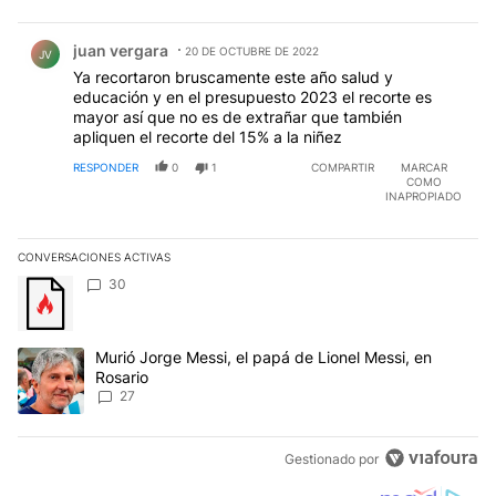
Comentario de juan vergara.
juan vergara
20 DE OCTUBRE DE 2022
JV
Ya recortaron bruscamente este año salud y
educación y en el presupuesto 2023 el recorte es
mayor así que no es de extrañar que también
apliquen el recorte del 15% a la niñez
RESPONDER
0
1
COMPARTIR
MARCAR
COMO
INAPROPIADO
CONVERSACIONES ACTIVAS
Este listado muestra los artículos con más comentarios en los últim
Un artículo de tendencia con el título "" con 30 comentarios.
30
Un artículo de tendencia con el título "Murió Jorge Messi, el papá
Murió Jorge Messi, el papá de Lionel Messi, en
Rosario
27
Gestionado por