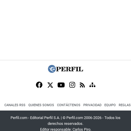
CANALES RSS
QUIENES SOMOS
CONTÁCTENOS
PRIVACIDAD
EQUIPO
REGLAS
Perfil.com - Editorial Perfil S.A.
| © Perfil.com 2006-2026 - Todos los
derechos reservados.
Editor responsable: Carlos Piro.