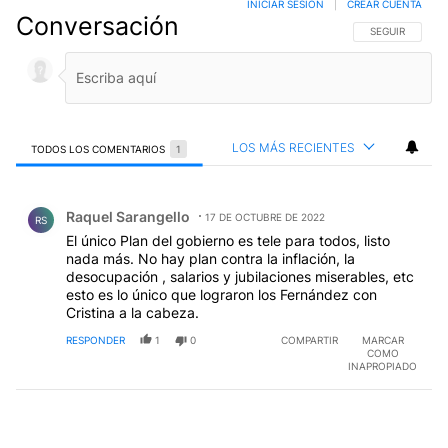
INICIAR SESIÓN
|
CREAR CUENTA
Conversación
SIGA ESTA CO
SEGUIR
LOS MÁS RECIENTES
TODOS LOS COMENTARIOS
1
Todos los comentarios
Comentario de Raquel Sarangello.
Raquel Sarangello
17 DE OCTUBRE DE 2022
RS
El único Plan del gobierno es tele para todos, listo
nada más. No hay plan contra la inflación, la
desocupación , salarios y jubilaciones miserables, etc
esto es lo único que lograron los Fernández con
Cristina a la cabeza.
RESPONDER
1
0
COMPARTIR
MARCAR
COMO
INAPROPIADO