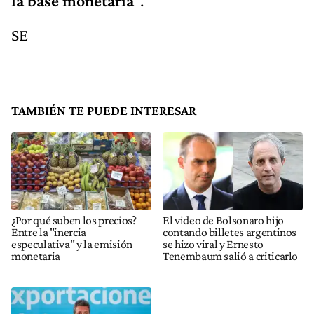
la base monetaria
”.
SE
TAMBIÉN TE PUEDE INTERESAR
¿Por qué suben los precios?
El video de Bolsonaro hijo
Entre la "inercia
contando billetes argentinos
especulativa" y la emisión
se hizo viral y Ernesto
monetaria
Tenembaum salió a criticarlo