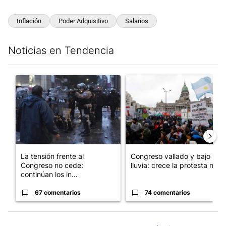
Inflación
Poder Adquisitivo
Salarios
Noticias en Tendencia
Este listado muestra los artículos con más comentarios en los últim
Un artículo de tendencia con el título "La tensión frente al Con
Un artículo de tendencia con e
La tensión frente al
Congreso vallado y bajo la
Congreso no cede:
lluvia: crece la protesta mi...
continúan los in...
67 comentarios
74 comentarios