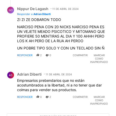
Respuesta de Nippur De Lagash.
Nippur De Lagash
11 DE ABRIL DE 2024
ND
Responder a
Adrian Diberti
ZI ZI ZE DOBARON TODO
NARCISO PENA CON 20 NICKS NARCISO PENA ES
UN VEJETE MEADO PSICOTICO Y MITOMANO QUE
PROFIERE 50 MENTIRAS AL DIA Y 100 AHHH PERO
LOS K AH PERO DE LA RUA AH PEROO
UN POBRE TIPO SOLO Y CON UN TECLADO SIN Ñ
RESPONDER
2
0
COMPARTIR
MARCAR
COMO
INAPROPIADO
Comentario de Adrian Diberti.
Adrian Diberti
11 DE ABRIL DE 2024
AD
Empresarios prebendarios que no están
acostumbrados a la libertad, ni a no tener que dar
coimas para vender sus productos.
RESPONDER
0
2
COMPARTIR
MARCAR
COMO
INAPROPIADO