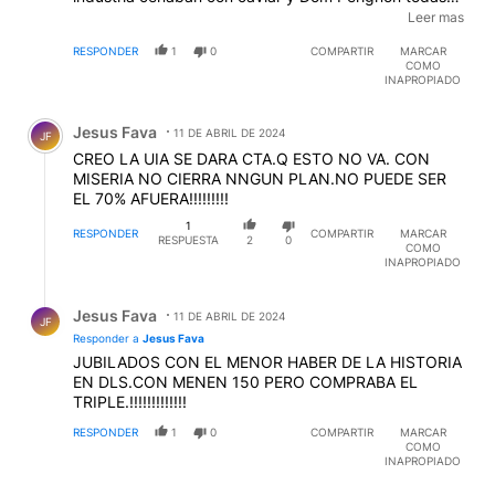
las noches con este presidente de la union
Leer mas
industrial....chau funes de la rioja o del cono-
RESPONDER
1
0
COMPARTIR
MARCAR
urbano......
COMO
INAPROPIADO
Comentario de Jesus Fava.
Jesus Fava
11 DE ABRIL DE 2024
JF
CREO LA UIA SE DARA CTA.Q ESTO NO VA. CON
MISERIA NO CIERRA NNGUN PLAN.NO PUEDE SER
EL 70% AFUERA!!!!!!!!!
1
RESPONDER
COMPARTIR
MARCAR
RESPUESTA
2
0
COMO
INAPROPIADO
Respuesta de Jesus Fava.
Jesus Fava
11 DE ABRIL DE 2024
JF
Responder a
Jesus Fava
JUBILADOS CON EL MENOR HABER DE LA HISTORIA
EN DLS.CON MENEN 150 PERO COMPRABA EL
TRIPLE.!!!!!!!!!!!!!
RESPONDER
1
0
COMPARTIR
MARCAR
COMO
INAPROPIADO