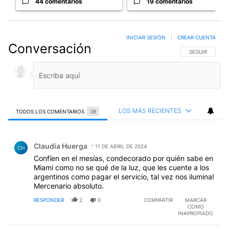
44 comentarios
19 comentarios
INICIAR SESIÓN
|
CREAR CUENTA
Conversación
SIGA ESTA CO
SEGUIR
LOS MÁS RECIENTES
TODOS LOS COMENTARIOS
38
Todos los comentarios
Comentario de Claudia Huerga.
Claudia Huerga
11 DE ABRIL DE 2024
CH
Confíen en el mesías, condecorado por quién sabe en
Miami como no se qué de la luz, que les cuente a los
argentinos como pagar el servicio, tal vez nos ilumina!
Mercenario absoluto.
RESPONDER
2
0
COMPARTIR
MARCAR
COMO
INAPROPIADO