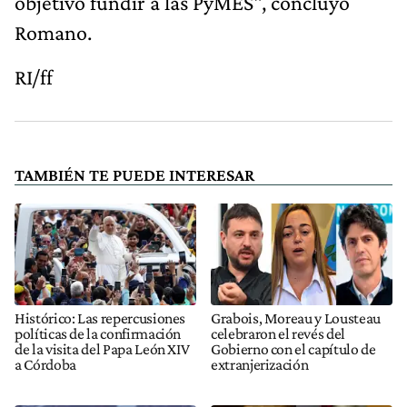
objetivo fundir a las PyMES", concluyó
Romano.
RI/ff
TAMBIÉN TE PUEDE INTERESAR
Histórico: Las repercusiones
Grabois, Moreau y Lousteau
políticas de la confirmación
celebraron el revés del
de la visita del Papa León XIV
Gobierno con el capítulo de
a Córdoba
extranjerización