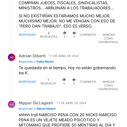
COMPRAN JUECES, FISCALES, SINDICALISTAS,
MINISTROS... ARRUINAN A LOS TRABAJADORES...
SI NO EXISTIRÍAN ESTARIAMOS MUCHO MEJOR.
MUCHÍSIMO MEJOR. NO ME VENGAN CON ESO DE
"PERO DAN TRABAJO". ESO ES VERSO.
2
RESPONDER
COMPARTIR
MARCAR
RESPUESTAS
3
0
COMO
INAPROPIADO
Respuesta de Adrian Diberti.
Adrian Diberti
11 DE ABRIL DE 2024
AD
Responder a
Fabio Martín
Te quedaste en el tiempo, hoy no están gobernando
los K.
1
RESPONDER
COMPARTIR
MARCAR
RESPUESTA
0
3
COMO
INAPROPIADO
Respuesta de Nippur De Lagash.
Nippur De Lagash
11 DE ABRIL DE 2024
ND
Responder a
Adrian Diberti
shhhh troll NARCISO PENA CON 20 NICKS NARCISO
PENA ES UN VEJETE MEADO PSICOTICO Y
MITOMANO QUE PROFIERE 50 MENTIRAS AL DIA Y