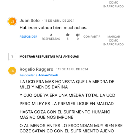
COMO
INAPROPIADO
Comentario de Juan Solo.
Juan Solo
11 DE ABRIL DE 2024
JS
Hubieran votado bien, muchachos.
3
RESPONDER
COMPARTIR
MARCAR
RESPUESTAS
5
0
COMO
INAPROPIADO
1 respuesta más antiguas
MOSTRAR RESPUESTAS MÁS ANTIGUAS
1
Respuesta de Rogelio Ruggero.
Rogelio Ruggero
11 DE ABRIL DE 2024
RR
Responder a
Adrian Diberti
LA UCD ERA MAS HONESTA QUE LA MIEDRA DE
MILEI Y MENOS DAÑINA
Y OJO QUE YA ERA UNA MIEDRA TOTAL LA UCD
PERO MILEY ES LA PREMIER LIGUE EN MALDAD
HASTA GOZA CON EL SUFRIMENTO HUMANO
MASIVO QUE NOS IMPONE
O AL MENOS ANTES LO ESCONDIAN MUY BIEN ESE
GOZE SATANICO CON EL SUFRIMIENTO AJENO