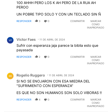
100 AHHH PERO LOS K AH PERO DE LA RUA AH
PEROO
UN POBRE TIPO SOLO Y CON UN TECLADO SIN Ñ
RESPONDER
3
0
COMPARTIR
MARCAR
COMO
INAPROPIADO
Comentario de Victor Faes.
Victor Faes
11 DE ABRIL DE 2024
VF
Sufrir con esperanza jaja parece la biblia esto que
payasada
RESPONDER
2
0
COMPARTIR
MARCAR
COMO
INAPROPIADO
Comentario de Rogelio Ruggero.
Rogelio Ruggero
11 DE ABRIL DE 2024
RR
SI NO SE ENOJARON CON ESA MIEDRA DEL
"SUFRIMIENTO CON ESPERANZA"
ES QUE NO SON HUMANOS SON SOLO VIBORAS !!
RESPONDER
4
0
COMPARTIR
MARCAR
COMO
INAPROPIADO