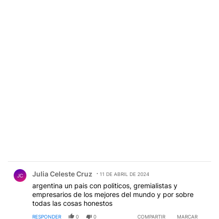
Comentario de Julia Celeste Cruz.
Julia Celeste Cruz
11 DE ABRIL DE 2024
JC
argentina un pais con politicos, gremialistas y
empresarios de los mejores del mundo y por sobre
todas las cosas honestos
RESPONDER
0
0
COMPARTIR
MARCAR