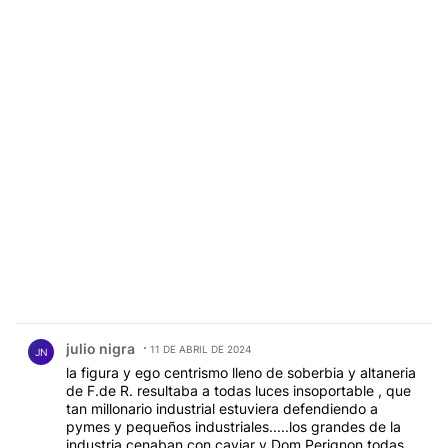
Comentario de julio nigra.
julio nigra
11 DE ABRIL DE 2024
JN
la figura y ego centrismo lleno de soberbia y altaneria
de F.de R. resultaba a todas luces insoportable , que
tan millonario industrial estuviera defendiendo a
pymes y pequeños industriales.....los grandes de la
industria cenaban con caviar y Dom Perignon todas