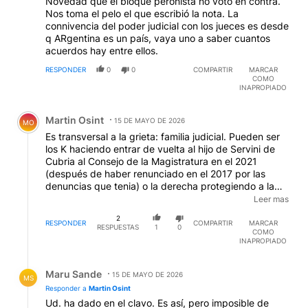
Novedad que el bloque peronista no voto en contra.
Nos toma el pelo el que escribió la nota. La
connivencia del poder judicial con los jueces es desde
q ARgentina es un país, vaya uno a saber cuantos
acuerdos hay entre ellos.
RESPONDER
0
0
COMPARTIR
MARCAR
COMO
INAPROPIADO
Comentario de Martin Osint.
Martin Osint
15 DE MAYO DE 2026
MO
Es transversal a la grieta: familia judicial. Pueden ser
los K haciendo entrar de vuelta al hijo de Servini de
Cubria al Consejo de la Magistratura en el 2021
(después de haber renunciado en el 2017 por las
denuncias que tenia) o la derecha protegiendo a la
pymes familiar judicial de los Mahiques. Aquí el
Leer mas
sistema es presuntamente meritocrático con
2
examenes a cargo de un Consejo de Magistratura
RESPONDER
COMPARTIR
MARCAR
RESPUESTAS
1
0
COMO
integrado por los estamentos que hacen a la vida
INAPROPIADO
judicial. En California o Mexico es con elección de
jueces (de primera instancia en el primer caso). Aca la
Respuesta de Maru Sande.
única forma de solución que veo sería una reforma
Maru Sande
15 DE MAYO DE 2026
MS
constitucional que establezca un sistema mixto:
Responder a
Martin Osint
examen por parte del Consejo de la Magistratura con
Ud. ha dado en el clavo. Es así, pero imposible de