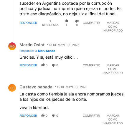
ternas de jueces propuestos y que luego los
suceder en Argentina coptada por la corrupción
ciudadanos elijamos 1 de la terna ,con posibilidad de
política y judicial no importa quien ejerza el poder. Es
destitución popular por referendo ("recall") si no
triste ese diagnóstico, no deja luz al final del tunel.
cumple con sus funciones (idém California). Como
1
nadie prevee tal mecanismo es de esperar que se
RESPONDER
COMPARTIR
MARCAR
RESPUESTA
1
0
sigan dando estas cosas gobierne quien gobierne.
COMO
INAPROPIADO
Respuesta de Martin Osint.
Martin Osint
15 DE MAYO DE 2026
MO
Responder a
Maru Sande
Gracias. Y sí, está muy difícil...
RESPONDER
0
0
COMPARTIR
MARCAR
COMO
INAPROPIADO
Comentario de Gustavo papada.
Gustavo papada
15 DE MAYO DE 2026
GP
La casta como tiembla jajaja ahora nombramos jueces
a los hijos de los jueces de la corte.
viva la libertad.
RESPONDER
0
0
COMPARTIR
MARCAR
COMO
INAPROPIADO