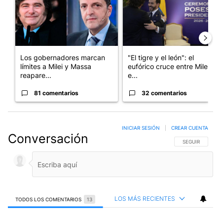
Los gobernadores marcan
"El tigre y el león": el
límites a Milei y Massa
eufórico cruce entre Milei y
reapare...
e...
81 comentarios
32 comentarios
INICIAR SESIÓN
|
CREAR CUENTA
Conversación
SIGA ESTA CO
SEGUIR
LOS MÁS RECIENTES
TODOS LOS COMENTARIOS
13
Todos los comentarios