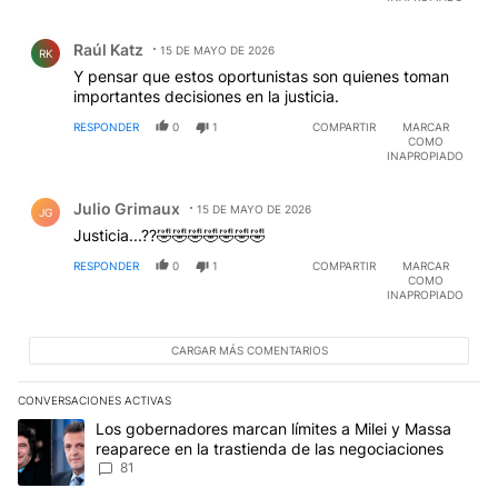
Comentario de Raúl Katz.
Raúl Katz
15 DE MAYO DE 2026
RK
Y pensar que estos oportunistas son quienes toman
importantes decisiones en la justicia.
RESPONDER
0
1
COMPARTIR
MARCAR
COMO
INAPROPIADO
Comentario de Julio Grimaux.
Julio Grimaux
15 DE MAYO DE 2026
JG
Justicia...??🤣🤣🤣🤣🤣🤣🤣
RESPONDER
0
1
COMPARTIR
MARCAR
COMO
INAPROPIADO
CARGAR MÁS COMENTARIOS
CONVERSACIONES ACTIVAS
Este listado muestra los artículos con más comentarios en los últim
Un artículo de tendencia con el título "Los gobernadores marcan l
Los gobernadores marcan límites a Milei y Massa
reaparece en la trastienda de las negociaciones
81