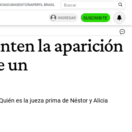
ICIAS
CARAS
EXITOÍNA
PERFIL BRASIL
INGRESAR
SUSCRIBITE
La
nten la aparición
vi
de
la
e un
po
y
la
ju
Val
Ló
Le
|
Quién es la jueza prima de Néstor y Alicia
Ce