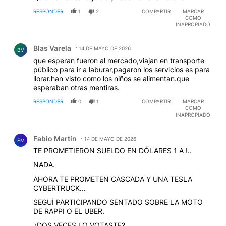
RESPONDER
1
2
COMPARTIR
MARCAR
COMO
INAPROPIADO
Comentario de Blas Varela.
Blas Varela
14 DE MAYO DE 2026
BV
que esperan fueron al mercado,viajan en transporte
público para ir a laburar,pagaron los servicios es para
llorar.han visto como los niños se alimentan.que
esperaban otras mentiras.
RESPONDER
0
1
COMPARTIR
MARCAR
COMO
INAPROPIADO
Comentario de Fabio Martín.
Fabio Martín
14 DE MAYO DE 2026
FM
TE PROMETIERON SUELDO EN DÓLARES 1 A !..
NADA.
AHORA TE PROMETEN CASCADA Y UNA TESLA
CYBERTRUCK...
SEGUÍ PARTICIPANDO SENTADO SOBRE LA MOTO
DE RAPPI O EL UBER.
¿DOS VECES LO VOTASTE?