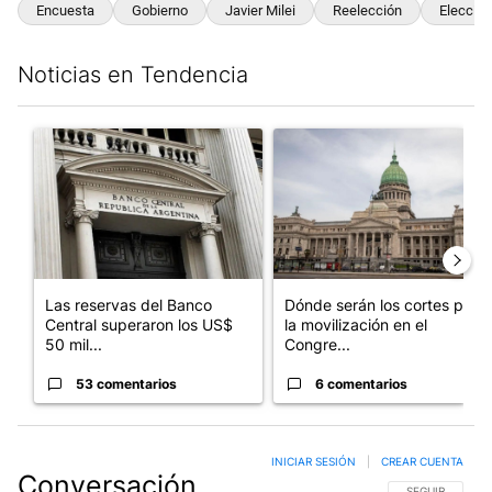
Encuesta
Gobierno
Javier Milei
Reelección
Eleccio
Noticias en Tendencia
Este listado muestra los artículos con más comentarios en los últim
Un artículo de tendencia con el título "Las reservas del Banco 
Un artículo de tendencia con e
Las reservas del Banco
Dónde serán los cortes por
Central superaron los US$
la movilización en el
50 mil...
Congre...
53 comentarios
6 comentarios
INICIAR SESIÓN
|
CREAR CUENTA
Conversación
SIGA ESTA CO
SEGUIR