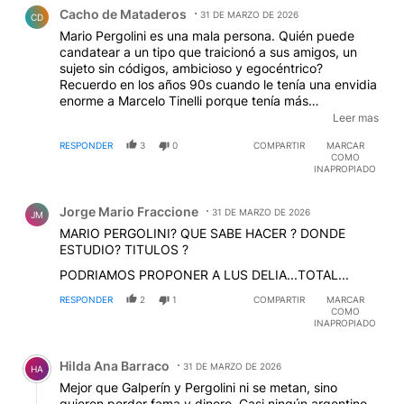
Comentario de Cacho de Mataderos.
Cacho de Mataderos
31 DE MARZO DE 2026
CD
Mario Pergolini es una mala persona. Quién puede
candatear a un tipo que traicionó a sus amigos, un
sujeto sin códigos, ambicioso y egocéntrico?
Recuerdo en los años 90s cuando le tenía una envidia
enorme a Marcelo Tinelli porque tenía más
popularidad que él. Fundió la Rock And Pop y dejó sin
Leer mas
trabajo a sus compañeros de décadas.
EDITADO
RESPONDER
3
0
COMPARTIR
MARCAR
COMO
INAPROPIADO
Comentario de Jorge Mario Fraccione.
Jorge Mario Fraccione
31 DE MARZO DE 2026
JM
MARIO PERGOLINI? QUE SABE HACER ? DONDE
ESTUDIO? TITULOS ?
PODRIAMOS PROPONER A LUS DELIA...TOTAL...
RESPONDER
2
1
COMPARTIR
MARCAR
COMO
INAPROPIADO
Comentario de Hilda Ana Barraco.
Hilda Ana Barraco
31 DE MARZO DE 2026
HA
Mejor que Galperín y Pergolini ni se metan, sino
quieren perder fama y dinero. Casi ningún argentino