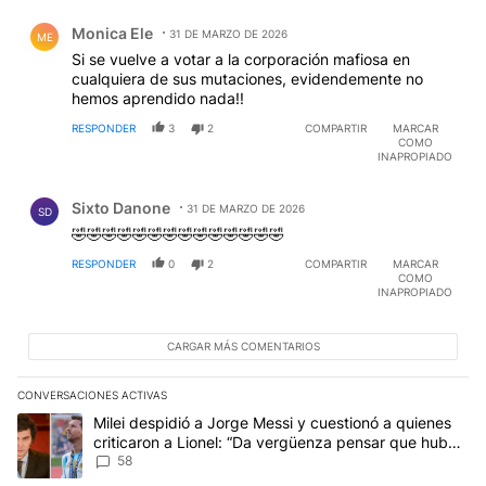
Comentario de Monica Ele.
Monica Ele
31 DE MARZO DE 2026
ME
Si se vuelve a votar a la corporación mafiosa en
cualquiera de sus mutaciones, evidendemente no
hemos aprendido nada!!
RESPONDER
3
2
COMPARTIR
MARCAR
COMO
INAPROPIADO
Comentario de Sixto Danone.
Sixto Danone
31 DE MARZO DE 2026
SD
🤣🤣🤣🤣🤣🤣🤣🤣🤣🤣🤣🤣🤣🤣
RESPONDER
0
2
COMPARTIR
MARCAR
COMO
INAPROPIADO
CARGAR MÁS COMENTARIOS
CONVERSACIONES ACTIVAS
Este listado muestra los artículos con más comentarios en los últim
Un artículo de tendencia con el título "Milei despidió a Jorge Mes
Milei despidió a Jorge Messi y cuestionó a quienes
criticaron a Lionel: “Da vergüenza pensar que hubo
anti-Messi”
58