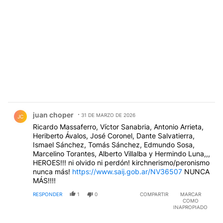
Comentario de juan choper.
juan choper
31 DE MARZO DE 2026
JC
Ricardo Massaferro, Víctor Sanabria, Antonio Arrieta,
Heriberto Ávalos, José Coronel, Dante Salvatierra,
Ismael Sánchez, Tomás Sánchez, Edmundo Sosa,
Marcelino Torantes, Alberto Villalba y Hermindo Luna,,,
HEROES!!! ni olvido ni perdón! kirchnerismo/peronismo
nunca más!
https://www.saij.gob.ar/NV36507
NUNCA
MÁS!!!!
RESPONDER
1
0
COMPARTIR
MARCAR
COMO
INAPROPIADO