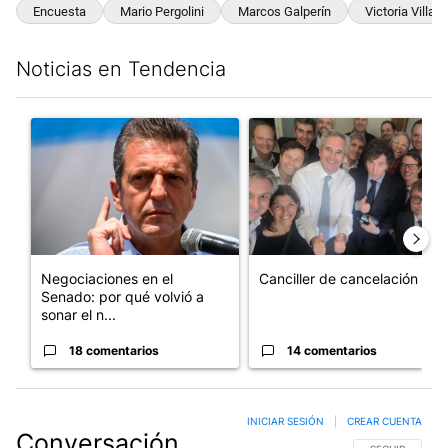
Encuesta
Mario Pergolini
Marcos Galperín
Victoria Villarr
Noticias en Tendencia
Este listado muestra los artículos con más comentarios en los últim
Un artículo de tendencia con el título "Negociaciones en el Se
Un artículo de tendencia con e
Negociaciones en el
Canciller de cancelación
Senado: por qué volvió a
sonar el n...
18 comentarios
14 comentarios
INICIAR SESIÓN
|
CREAR CUENTA
Conversación