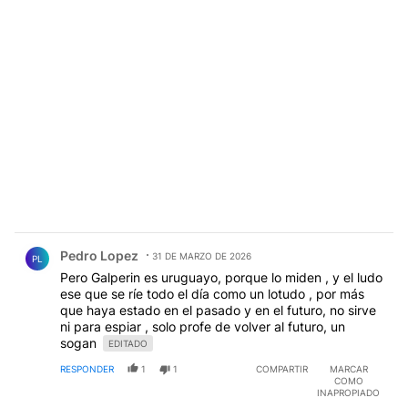
Comentario de Pedro Lopez.
Pedro Lopez
31 DE MARZO DE 2026
PL
Pero Galperin es uruguayo, porque lo miden , y el ludo
ese que se ríe todo el día como un lotudo , por más
que haya estado en el pasado y en el futuro, no sirve
ni para espiar , solo profe de volver al futuro, un
sogan
EDITADO
RESPONDER
1
1
COMPARTIR
MARCAR
COMO
INAPROPIADO