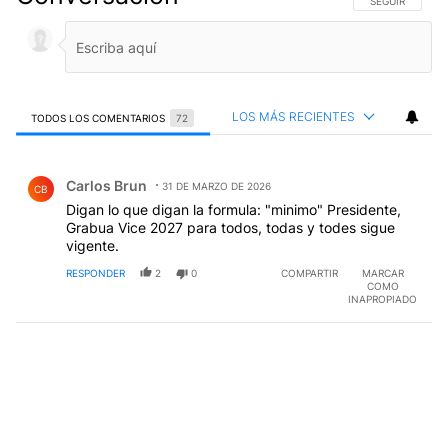
SIGA ESTA CO
SEGUIR
LOS MÁS RECIENTES
TODOS LOS COMENTARIOS
72
Todos los comentarios
Comentario de Carlos Brun.
Carlos Brun
31 DE MARZO DE 2026
CB
Digan lo que digan la formula: "minimo" Presidente,
Grabua Vice 2027 para todos, todas y todes sigue
vigente.
RESPONDER
2
0
COMPARTIR
MARCAR
COMO
INAPROPIADO