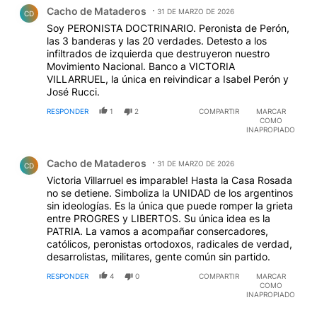
Comentario de Cacho de Mataderos.
Cacho de Mataderos
31 DE MARZO DE 2026
CD
Soy PERONISTA DOCTRINARIO. Peronista de Perón,
las 3 banderas y las 20 verdades. Detesto a los
infiltrados de izquierda que destruyeron nuestro
Movimiento Nacional. Banco a VICTORIA
VILLARRUEL, la única en reivindicar a Isabel Perón y
José Rucci.
RESPONDER
1
2
COMPARTIR
MARCAR
COMO
INAPROPIADO
Comentario de Cacho de Mataderos.
Cacho de Mataderos
31 DE MARZO DE 2026
CD
Victoria Villarruel es imparable! Hasta la Casa Rosada
no se detiene. Simboliza la UNIDAD de los argentinos
sin ideologías. Es la única que puede romper la grieta
entre PROGRES y LIBERTOS. Su única idea es la
PATRIA. La vamos a acompañar consercadores,
católicos, peronistas ortodoxos, radicales de verdad,
desarrolistas, militares, gente común sin partido.
RESPONDER
4
0
COMPARTIR
MARCAR
COMO
INAPROPIADO