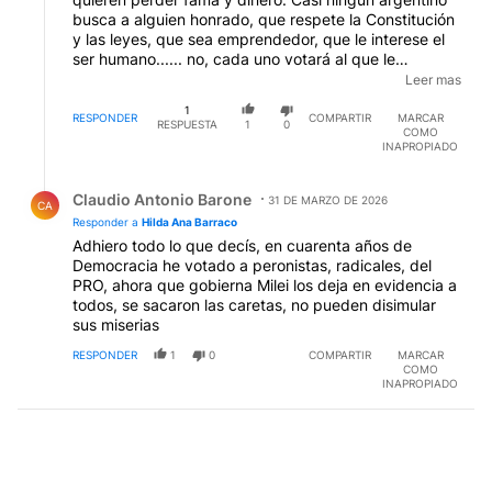
busca a alguien honrado, que respete la Constitución
y las leyes, que sea emprendedor, que le interese el
ser humano...... no, cada uno votará al que le
simpatiza, aunque sea un asc..........y sobre todo que
Leer mas
le gane al contrario, a cualquier precio. Eso,
1
tristemente es la mayoría de los argentinos, y eso,
RESPONDER
COMPARTIR
MARCAR
RESPUESTA
1
0
COMO
construye este país que tenemos. Una nada.
INAPROPIADO
Respuesta de Claudio Antonio Barone.
Claudio Antonio Barone
31 DE MARZO DE 2026
CA
Responder a
Hilda Ana Barraco
Adhiero todo lo que decís, en cuarenta años de
Democracia he votado a peronistas, radicales, del
PRO, ahora que gobierna Milei los deja en evidencia a
todos, se sacaron las caretas, no pueden disimular
sus miserias
RESPONDER
1
0
COMPARTIR
MARCAR
COMO
INAPROPIADO