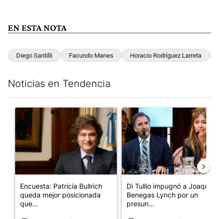
EN ESTA NOTA
Diego Santilli
Facundo Manes
Horacio Rodríguez Larreta
Noticias en Tendencia
Este listado muestra los artículos con más comentarios en los últim
Un artículo de tendencia con el título "Encuesta: Patricia Bull
Un artículo de tendencia con e
Encuesta: Patricia Bullrich
Di Tullio impugnó a Joaquín
queda mejor posicionada
Benegas Lynch por un
que...
presun...