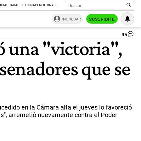
ICIAS
CARAS
EXITOÍNA
PERFIL BRASIL
INGRESAR
SUSCRIBITE
95
Jav
 una "victoria",
Mil
cu
nu
s senadores que se
al
Co
co
un
fot
de
rat
en
ucedido en la Cámara alta el jueves lo favoreció
el
as", arremetió nuevamente contra el Poder
rec
|
Bl