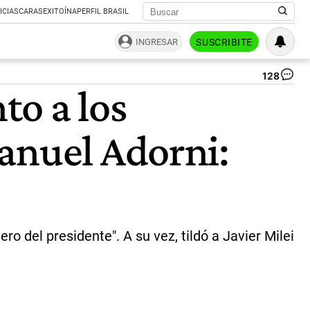
ICIAS
CARAS
EXITOÍNA
PERFIL BRASIL
INGRESAR
SUSCRIBITE
128
Ma
to a los
Lo
|
CE
anuel Adorni:
ro del presidente". A su vez, tildó a Javier Milei