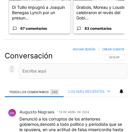
Di Tullio impugnó a Joaquín
Grabois, Moreau y Lousteau
Benegas Lynch por un
celebraron el revés del
presun...
Gobi...
67 comentarios
83 comentarios
INICIAR SESIÓN
|
CREAR CUENTA
Conversación
SIGA ESTA CO
SEGUIR
LOS MÁS RECIENTES
TODOS LOS COMENTARIOS
289
Todos los comentarios
Comentario de Augusto Negraes.
Augusto Negraes
19 DE ABRIL DE 2024
AN
Denunció a los corruptos de los anteriores
gobiernos,denostó a todo político y periodista que se
le opusiera, en una actitud de falsa misericordia hasta