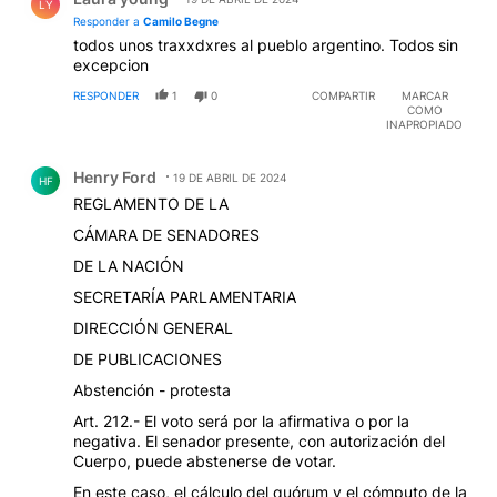
LY
Responder a
Camilo Begne
todos unos traxxdxres al pueblo argentino. Todos sin
excepcion
RESPONDER
1
0
COMPARTIR
MARCAR
COMO
INAPROPIADO
Comentario de Henry Ford.
Henry Ford
19 DE ABRIL DE 2024
HF
REGLAMENTO DE LA
CÁMARA DE SENADORES
DE LA NACIÓN
SECRETARÍA PARLAMENTARIA
DIRECCIÓN GENERAL
DE PUBLICACIONES
Abstención - protesta
Art. 212.- El voto será por la afirmativa o por la
negativa. El senador presente, con autorización del
Cuerpo, puede abstenerse de votar.
En este caso, el cálculo del quórum y el cómputo de la