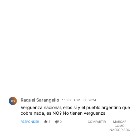
Comentario de Raquel Sarangello.
Raquel Sarangello
18 DE ABRIL DE 2024
RS
Verguenza nacional, ellos sí y el pueblo argentino que
cobra nada, es NO? No tienen verguenza
RESPONDER
3
0
COMPARTIR
MARCAR
COMO
INAPROPIADO
Comentario de Daniel L.