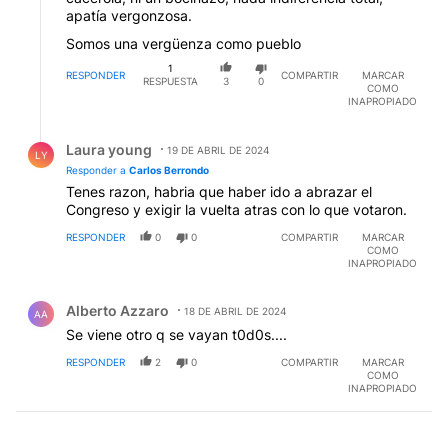
apatía vergonzosa.
Somos una vergüenza como pueblo
1
RESPONDER
COMPARTIR
MARCAR
RESPUESTA
3
0
COMO
INAPROPIADO
Respuesta de Laura young.
Laura young
19 DE ABRIL DE 2024
LY
Responder a
Carlos Berrondo
Tenes razon, habria que haber ido a abrazar el
Congreso y exigir la vuelta atras con lo que votaron.
RESPONDER
0
0
COMPARTIR
MARCAR
COMO
INAPROPIADO
Comentario de Alberto Azzaro.
Alberto Azzaro
18 DE ABRIL DE 2024
AA
Se viene otro q se vayan t0d0s....
RESPONDER
2
0
COMPARTIR
MARCAR
COMO
INAPROPIADO