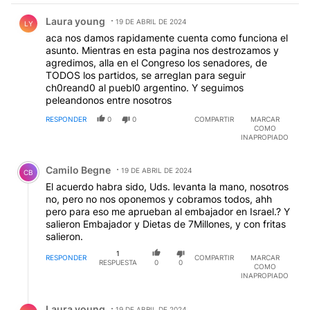
Comentario de Laura young.
Laura young
19 DE ABRIL DE 2024
LY
aca nos damos rapidamente cuenta como funciona el
asunto. Mientras en esta pagina nos destrozamos y
agredimos, alla en el Congreso los senadores, de
TODOS los partidos, se arreglan para seguir
ch0reand0 al puebl0 argentino. Y seguimos
peleandonos entre nosotros
RESPONDER
0
0
COMPARTIR
MARCAR
COMO
INAPROPIADO
Comentario de Camilo Begne.
Camilo Begne
19 DE ABRIL DE 2024
CB
El acuerdo habra sido, Uds. levanta la mano, nosotros
no, pero no nos oponemos y cobramos todos, ahh
pero para eso me aprueban al embajador en Israel.? Y
salieron Embajador y Dietas de 7Millones, y con fritas
salieron.
1
RESPONDER
COMPARTIR
MARCAR
RESPUESTA
0
0
COMO
INAPROPIADO
Respuesta de Laura young.
Laura young
19 DE ABRIL DE 2024