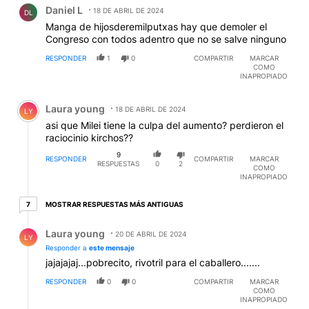
Daniel L
18 DE ABRIL DE 2024
DL
Manga de hijosderemilputxas hay que demoler el
Congreso con todos adentro que no se salve ninguno
RESPONDER
1
0
COMPARTIR
MARCAR
COMO
INAPROPIADO
Comentario de Laura young.
Laura young
18 DE ABRIL DE 2024
LY
asi que Milei tiene la culpa del aumento? perdieron el
raciocinio kirchos??
9
RESPONDER
COMPARTIR
MARCAR
RESPUESTAS
0
2
COMO
INAPROPIADO
7 respuestas más antiguas
MOSTRAR RESPUESTAS MÁS ANTIGUAS
7
Respuesta de Laura young.
Laura young
20 DE ABRIL DE 2024
LY
Responder a
este mensaje
jajajajaj...pobrecito, rivotril para el caballero.......
RESPONDER
0
0
COMPARTIR
MARCAR
COMO
INAPROPIADO