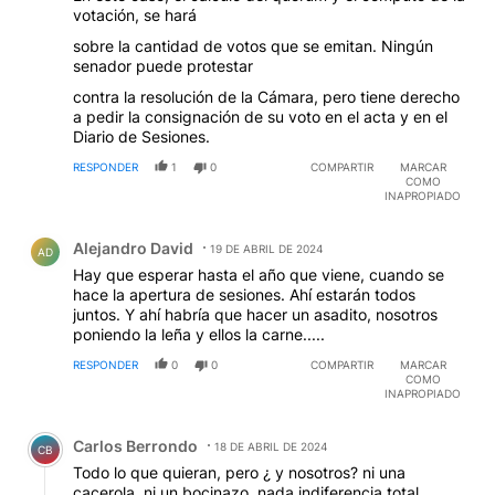
votación, se hará
sobre la cantidad de votos que se emitan. Ningún
senador puede protestar
contra la resolución de la Cámara, pero tiene derecho
a pedir la consignación de su voto en el acta y en el
Diario de Sesiones.
RESPONDER
1
0
COMPARTIR
MARCAR
COMO
INAPROPIADO
Comentario de Alejandro David.
Alejandro David
19 DE ABRIL DE 2024
AD
Hay que esperar hasta el año que viene, cuando se
hace la apertura de sesiones. Ahí estarán todos
juntos. Y ahí habría que hacer un asadito, nosotros
poniendo la leña y ellos la carne.....
RESPONDER
0
0
COMPARTIR
MARCAR
COMO
INAPROPIADO
Comentario de Carlos Berrondo.
Carlos Berrondo
18 DE ABRIL DE 2024
CB
Todo lo que quieran, pero ¿ y nosotros? ni una
cacerola, ni un bocinazo, nada indiferencia total,