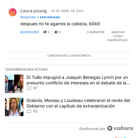
Respuesta de Laura young.
Laura young
20 DE ABRIL DE 2024
LY
Responder a
este mensaje
despues no te agarres la cabeza, b0b0
RESPONDER
0
0
COMPARTIR
MARCAR
COMO
INAPROPIADO
CARGAR MÁS COMENTARIOS
CONVERSACIONES ACTIVAS
Este listado muestra los artículos con más comentarios en los últim
Un artículo de tendencia con el título "Di Tullio impugnó a Joaqu
Di Tullio impugnó a Joaquín Benegas Lynch por un
presunto conflicto de intereses en el debate de la
Ley de Tierras
67
Un artículo de tendencia con el título "Grabois, Moreau y Lousteau
Grabois, Moreau y Lousteau celebraron el revés del
Gobierno con el capítulo de extranjerización
82
Gestionado por