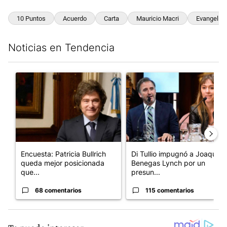
10 Puntos
Acuerdo
Carta
Mauricio Macri
Evangelic
Noticias en Tendencia
Este listado muestra los artículos con más comentarios en los últim
Un artículo de tendencia con el título "Encuesta: Patricia Bull
Un artículo de tendencia con e
Encuesta: Patricia Bullrich
Di Tullio impugnó a Joaquín
queda mejor posicionada
Benegas Lynch por un
que...
presun...
68 comentarios
115 comentarios