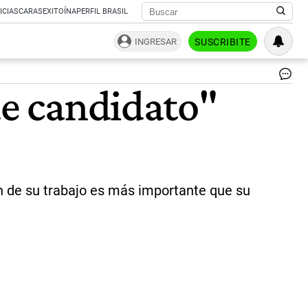
ICIAS
CARAS
EXITOÍNA
PERFIL BRASIL
INGRESAR
SUSCRIBITE
El
de candidato"
min
de
sa
de
la
Ci
de
Bu
ón de su trabajo es más importante que su
Air
Fe
Qui
|
Ca
de
Pa