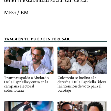
MEG / EM
TAMBIÉN TE PUEDE INTERESAR
Trump respalda a Abelardo
Colombia se inclina a la
De la Espriella y entra en la
derecha: De la Espriella lidera
campaña electoral
la intención de voto para el
colombiana
balotaje