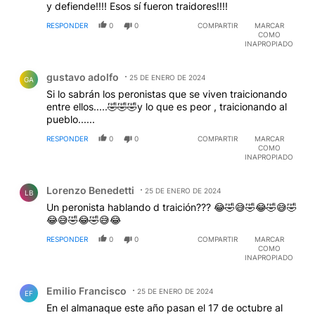
y defiende!!!! Esos sí fueron traidores!!!!
RESPONDER
0
0
COMPARTIR
MARCAR
COMO
INAPROPIADO
Comentario de gustavo adolfo.
gustavo adolfo
25 DE ENERO DE 2024
GA
Si lo sabrán los peronistas que se viven traicionando
entre ellos.....🤣🤣🤣y lo que es peor , traicionando al
pueblo......
RESPONDER
0
0
COMPARTIR
MARCAR
COMO
INAPROPIADO
Comentario de Lorenzo Benedetti.
Lorenzo Benedetti
25 DE ENERO DE 2024
LB
Un peronista hablando d traición??? 😂🤣😅🤣😂🤣😅🤣
😂😅🤣😂🤣😅😂
RESPONDER
0
0
COMPARTIR
MARCAR
COMO
INAPROPIADO
Comentario de Emilio Francisco.
Emilio Francisco
25 DE ENERO DE 2024
EF
En el almanaque este año pasan el 17 de octubre al