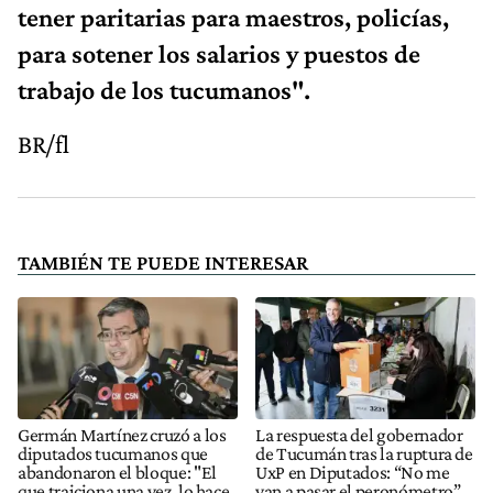
tener paritarias para maestros, policías,
para sotener los salarios y puestos de
trabajo de los tucumanos".
BR/fl
TAMBIÉN TE PUEDE INTERESAR
Germán Martínez cruzó a los
La respuesta del gobernador
diputados tucumanos que
de Tucumán tras la ruptura de
abandonaron el bloque: "El
UxP en Diputados: “No me
que traiciona una vez, lo hace
van a pasar el peronómetro”