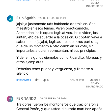
COMO
INAPROPIADO
Comentario de Ezio Sgoifo.
Ezio Sgoifo
26 DE ENERO DE 2024
ES
jajajaja justamente uds hablando de traicion. Son
maestro en esos temas. Viven practicandolo.
Acomodan los bloques legislativos, los dividen, los
juntan, etc de acuerdo a la ocasion. O coptan vaya a
saber como (jajaja), legisladores de otros partidos,
que de un momento a otro cambian su voto, sin
importarles a quien representan, ni sus principios.
Y tienen algunos ejemplos como Ricardito, Moreau, y
otros ejemplares.
Deberias tener pudor y verguenza, y llamarte a
silencio
RESPONDER
1
0
COMPARTIR
MARCAR
COMO
INAPROPIADO
Comentario de FER NANDO.
FER NANDO
26 DE ENERO DE 2024
FN
Traidores fueron los montoneros que traicionaron al
General Perón, y que usted diputado martínez apaña