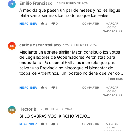
Emilio Francisco
25 DE ENERO DE 2024
EF
A medida que pasen un par de meses y no les llegue
plata van a ser mas los traidores que los leales
RESPONDER
2
0
COMPARTIR
MARCAR
COMO
INAPROPIADO
Comentario de carlos oscar stellaco.
carlos oscar stellaco
25 DE ENERO DE 2024
CO
Mediante un apriete similar Macri consiguió los votos
de Legisladores de Gobernadores Peronistas para
endeudar al País con el FMI ...es increíble que para
salvar una Provincia se hipoteque el bienestar de
todos los Argentinos....mi posteo no tiene que ver con
el Gobierno anterior este ya no existe ..yo miro el
Leer mas
ahora y el futuro mío y oponerme a los que prefirieron
RESPONDER
0
1
COMPARTIR
MARCAR
beneficiar al Mercado y a los que vaciaron mi bolsillo
COMO
no es defender a otros ..es defenderme yo .
INAPROPIADO
Comentario de Hector B.
Hector B
25 DE ENERO DE 2024
HB
SI LO SABRAS VOS, KIRCHO VIEJO...
RESPONDER
3
0
COMPARTIR
MARCAR
COMO