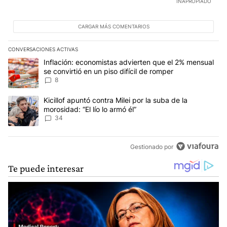
INAPROPIADO
CARGAR MÁS COMENTARIOS
CONVERSACIONES ACTIVAS
Este listado muestra los artículos con más comentarios en los últim
Un artículo de tendencia con el título "Inflación: economistas advi
Inflación: economistas advierten que el 2% mensual
se convirtió en un piso difícil de romper
8
Un artículo de tendencia con el título "Kicillof apuntó contra Milei 
Kicillof apuntó contra Milei por la suba de la
morosidad: “El lío lo armó él”
34
Gestionado por