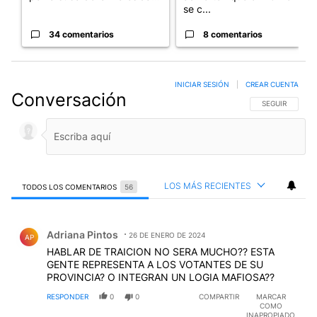
se c...
34 comentarios
8 comentarios
INICIAR SESIÓN
|
CREAR CUENTA
Conversación
SIGA ESTA CO
SEGUIR
LOS MÁS RECIENTES
TODOS LOS COMENTARIOS
56
Todos los comentarios
Comentario de Adriana Pintos.
Adriana Pintos
26 DE ENERO DE 2024
AP
HABLAR DE TRAICION NO SERA MUCHO?? ESTA
GENTE REPRESENTA A LOS VOTANTES DE SU
PROVINCIA? O INTEGRAN UN LOGIA MAFIOSA??
RESPONDER
0
0
COMPARTIR
MARCAR
COMO
INAPROPIADO