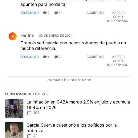
apunten para nordelta.
RESPONDER
2
1
COMPARTIR
MARCAR
COMO
INAPROPIADO
Comentario de Fer Inn.
Fer Inn
23 DE ENERO DE 2024
FI
Grabois se financia con pesos robados de pueblo no
mucha diferencia.
RESPONDER
4
2
COMPARTIR
MARCAR
COMO
INAPROPIADO
CARGAR MÁS COMENTARIOS
CONVERSACIONES ACTIVAS
Este listado muestra los artículos con más comentarios en los últim
Un artículo de tendencia con el título "La inflación en CABA mar
La inflación en CABA marcó 2,9% en julio y acumula
19,4% en 2026
195
Un artículo de tendencia con el título "García Cuerva cuestionó a 
García Cuerva cuestionó a los políticos por la
pobreza
41