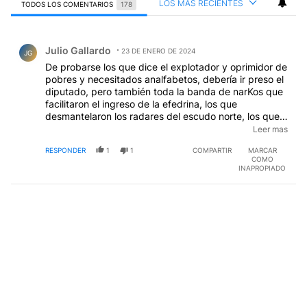
LOS MÁS RECIENTES
TODOS LOS COMENTARIOS
178
Todos los comentarios
Comentario de Julio Gallardo.
Julio Gallardo
23 DE ENERO DE 2024
JG
De probarse los que dice el explotador y oprimidor de
pobres y necesitados analfabetos, debería ir preso el
diputado, pero también toda la banda de narKos que
facilitaron el ingreso de la efedrina, los que
desmantelaron los radares del escudo norte, los que
liberaron los presos con el pretexto del Covid 19 y no
Leer mas
regresaron a su hábitat natural, la cárcel, de la mano
RESPONDER
1
1
COMPARTIR
MARCAR
de la antropóloga... poco útil, etc etc
COMO
INAPROPIADO