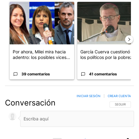
Un artículo de tendencia con el título "Por ahora, Milei mira ha
Un artículo de tendencia con e
Por ahora, Milei mira hacia
García Cuerva cuestionó a
adentro: los posibles vices...
los políticos por la pobreza
39 comentarios
41 comentarios
INICIAR SESIÓN
|
CREAR CUENTA
Conversación
SIGA ESTA CO
SEGUIR