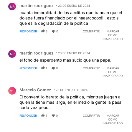
Comentario de martin rodriguez.
martin rodriguez
23 DE ENERO DE 2024
MR
cuanta inmoralidad de los acolitos que bancan que el
dolape fuera financiado por el naaarcoooo!!!. esto si
que es la degradación de la politica
RESPONDER
3
0
COMPARTIR
MARCAR
COMO
INAPROPIADO
Comentario de martin rodriguez.
martin rodriguez
23 DE ENERO DE 2024
MR
el fcho de esperpento mas sucio que una papa..
RESPONDER
1
0
COMPARTIR
MARCAR
COMO
INAPROPIADO
Comentario de Marcelo Gomez.
Marcelo Gomez
23 DE ENERO DE 2024
MG
El conventillo barato de la política, mientras juegan a
quien la tiene mas larga, en el medio la gente la pasa
cada vez peor...
RESPONDER
1
0
COMPARTIR
MARCAR
COMO
INAPROPIADO