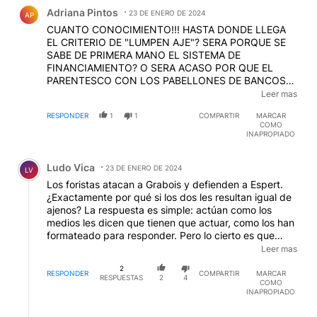
Comentario de Adriana Pintos.
Adriana Pintos
23 DE ENERO DE 2024
AP
CUANTO CONOCIMIENTO!!! HASTA DONDE LLEGA
EL CRITERIO DE "LUMPEN AJE"? SERA PORQUE SE
SABE DE PRIMERA MANO EL SISTEMA DE
FINANCIAMIENTO? O SERA ACASO POR QUE EL
PARENTESCO CON LOS PABELLONES DE BANCOS
ECLESIASTICOS SIEMPRE FUERON DE LA MANO
Leer mas
CON LOS NARCOS EUROPEOS Y ESO DARIA LA
RESPONDER
1
1
COMPARTIR
MARCAR
IDONEIDAD A QUE LOS PALURDOS OPINEN?
COMO
INAPROPIADO
Comentario de Ludo Vica.
Ludo Vica
23 DE ENERO DE 2024
LV
Los foristas atacan a Grabois y defienden a Espert.
¿Exactamente por qué si los dos les resultan igual de
ajenos? La respuesta es simple: actúan como los
medios les dicen que tienen que actuar, como los han
formateado para responder. Pero lo cierto es que
Espert, tan blanco él, tan lejos de la pobreza, sí se
Leer mas
financió con el narco. ¿Y ahora, half hair?
EDITADO
2
RESPONDER
COMPARTIR
MARCAR
RESPUESTAS
2
4
COMO
INAPROPIADO
Respuesta de Carlos Brun.