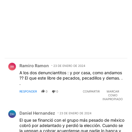
Comentario de Ramiro Ramon.
Ramiro Ramon
23 DE ENERO DE 2024
RR
A los dos denunciantitos : y por casa, como andamos
?? El que este libre de pecados, pecadillos y demas. .
.
RESPONDER
0
0
COMPARTIR
MARCAR
COMO
INAPROPIADO
Comentario de Daniel Hernandez.
Daniel Hernandez
23 DE ENERO DE 2024
DH
El que se financió con el grupo más pesado de méxico
cobró por adelantado y perdió la elección. Cuando se
la vengan a cobrar acuerdense que nadie lo banca y