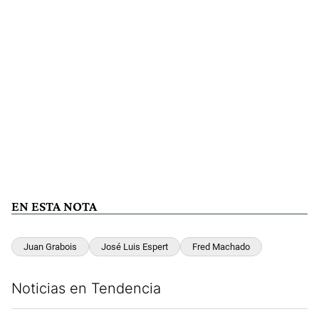
EN ESTA NOTA
Juan Grabois
José Luis Espert
Fred Machado
Noticias en Tendencia
Este listado muestra los artículos con más comentarios en los últim