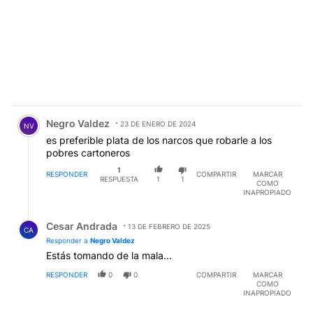
Comentario de Negro Valdez.
Negro Valdez
23 DE ENERO DE 2024
NV
es preferible plata de los narcos que robarle a los
pobres cartoneros
1
RESPONDER
COMPARTIR
MARCAR
RESPUESTA
1
1
COMO
INAPROPIADO
Respuesta de Cesar Andrada.
Cesar Andrada
13 DE FEBRERO DE 2025
CA
Responder a
Negro Valdez
Estás tomando de la mala...
RESPONDER
0
0
COMPARTIR
MARCAR
COMO
INAPROPIADO