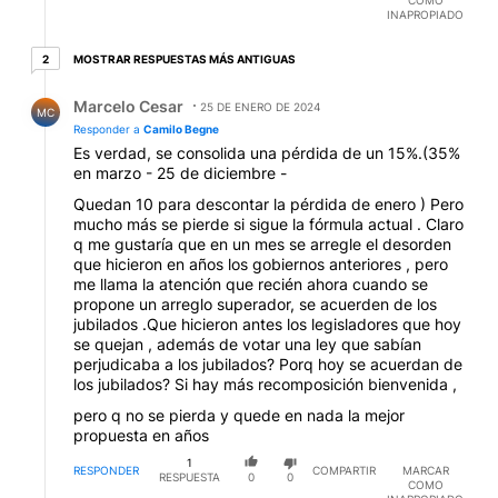
INAPROPIADO
2 respuestas más antiguas
MOSTRAR RESPUESTAS MÁS ANTIGUAS
2
Respuesta de Marcelo Cesar.
Marcelo Cesar
25 DE ENERO DE 2024
MC
Responder a
Camilo Begne
Es verdad, se consolida una pérdida de un 15%.(35%
en marzo - 25 de diciembre -
Quedan 10 para descontar la pérdida de enero ) Pero
mucho más se pierde si sigue la fórmula actual . Claro
q me gustaría que en un mes se arregle el desorden
que hicieron en años los gobiernos anteriores , pero
me llama la atención que recién ahora cuando se
propone un arreglo superador, se acuerden de los
jubilados .Que hicieron antes los legisladores que hoy
se quejan , además de votar una ley que sabían
perjudicaba a los jubilados? Porq hoy se acuerdan de
los jubilados? Si hay más recomposición bienvenida ,
pero q no se pierda y quede en nada la mejor
propuesta en años
1
RESPONDER
COMPARTIR
MARCAR
RESPUESTA
0
0
COMO