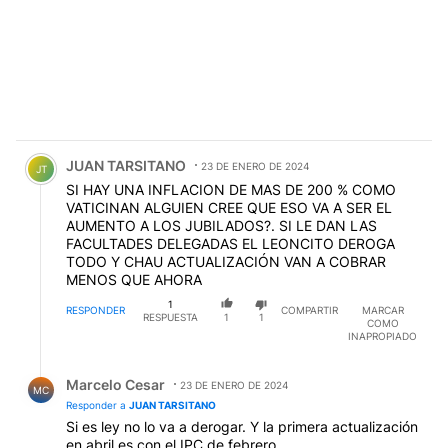
Comentario de JUAN TARSITANO.
JUAN TARSITANO
23 DE ENERO DE 2024
JT
SI HAY UNA INFLACION DE MAS DE 200 % COMO
VATICINAN ALGUIEN CREE QUE ESO VA A SER EL
AUMENTO A LOS JUBILADOS?. SI LE DAN LAS
FACULTADES DELEGADAS EL LEONCITO DEROGA
TODO Y CHAU ACTUALIZACIÓN VAN A COBRAR
MENOS QUE AHORA
1
RESPONDER
COMPARTIR
MARCAR
RESPUESTA
1
1
COMO
INAPROPIADO
Respuesta de Marcelo Cesar.
Marcelo Cesar
23 DE ENERO DE 2024
MC
Responder a
JUAN TARSITANO
Si es ley no lo va a derogar. Y la primera actualización
en abril es con el IPC de febrero.