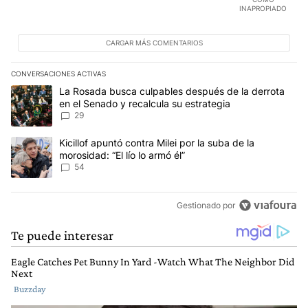
cuenta.
EDITADO
INAPROPIADO
CARGAR MÁS COMENTARIOS
CONVERSACIONES ACTIVAS
Este listado muestra los artículos con más comentarios en los últim
Un artículo de tendencia con el título "La Rosada busca culpables
La Rosada busca culpables después de la derrota
en el Senado y recalcula su estrategia
29
Un artículo de tendencia con el título "Kicillof apuntó contra Milei 
Kicillof apuntó contra Milei por la suba de la
morosidad: “El lío lo armó él”
54
Gestionado por