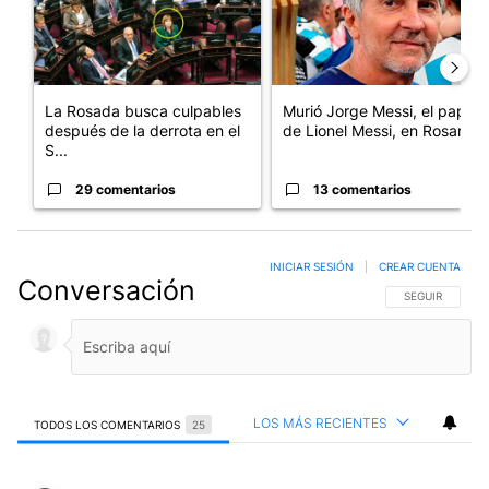
La Rosada busca culpables
Murió Jorge Messi, el papá
después de la derrota en el
de Lionel Messi, en Rosario
S...
29 comentarios
13 comentarios
INICIAR SESIÓN
|
CREAR CUENTA
Conversación
SIGA ESTA CO
SEGUIR
LOS MÁS RECIENTES
TODOS LOS COMENTARIOS
25
Todos los comentarios
Comentario de roberto granero.