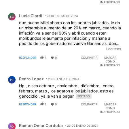
INAPROPIADO
Comentario de Lucia Ciardi.
Lucia Ciardi
23 DE ENERO DE 2024
LC
que bueno Milei ahorra con los pobres jubilados, le da
un miserable aumento de un 20% en marzo, cuando la
inflación va a ser del 60% y abril cuando esten
moribundos le aumenta por inflación y mañana a
pedido de los gobernadores vuelve Ganancias, donde
van a volver a pagar 800.000 personas y no solo eso
Leer mas
sino pretende que sea reotraxtivo a setiembre, es
RESPONDER
4
0
COMPARTIR
MARCAR
decir se va a perder un 30%, sin aumento y van a
COMO
descontar lo cobrado, una verguenza
INAPROPIADO
Comentario de Pedro Lopez.
Pedro Lopez
23 DE ENERO DE 2024
PL
Hp , o sea octubre , noviembre , diciembre , enero,
febrero, marzo , los agaron a los jubilados, esto es
genocidio , ya la van a pagar
EDITADO
RESPONDER
2
0
COMPARTIR
MARCAR
COMO
INAPROPIADO
Comentario de Ramon Omar Cordoba.
Ramon Omar Cordoba
23 DE ENERO DE 2024
RO