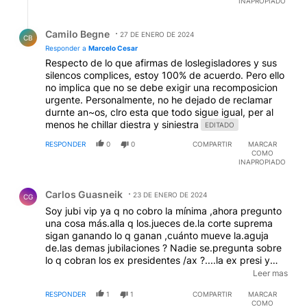
INAPROPIADO
Respuesta de Camilo Begne.
Camilo Begne
27 DE ENERO DE 2024
CB
Responder a
Marcelo Cesar
Respecto de lo que afirmas de loslegisladores y sus
silencos complices, estoy 100% de acuerdo. Pero ello
no implica que no se debe exigir una recomposicion
urgente. Personalmente, no he dejado de reclamar
durnte an~os, clro esta que todo sigue igual, per al
menos he chillar diestra y siniestra
EDITADO
RESPONDER
0
0
COMPARTIR
MARCAR
COMO
INAPROPIADO
Comentario de Carlos Guasneik.
Carlos Guasneik
23 DE ENERO DE 2024
CG
Soy jubi vip ya q no cobro la mínima ,ahora pregunto
una cosa más.alla q los.jueces de.la corte suprema
sigan ganando lo q ganan ,cuánto mueve la.aguja
de.las demas jubilaciones ? Nadie se.pregunta sobre
lo q cobran los ex presidentes /ax ?....la ex presi y
vice cuánto se.lleva y nadie dice nada ? Será q copia
Leer mas
a MILEI y sortea su jubilación y pensión? .....cuántos
RESPONDER
1
1
COMPARTIR
MARCAR
son los jueces de.la corte , 5 ? ......
COMO