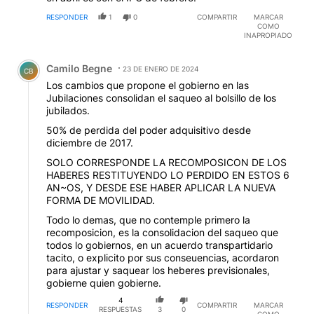
RESPONDER
1
0
COMPARTIR
MARCAR
COMO
INAPROPIADO
Comentario de Camilo Begne.
Camilo Begne
23 DE ENERO DE 2024
CB
Los cambios que propone el gobierno en las
Jubilaciones consolidan el saqueo al bolsillo de los
jubilados.
50% de perdida del poder adquisitivo desde
diciembre de 2017.
SOLO CORRESPONDE LA RECOMPOSICON DE LOS
HABERES RESTITUYENDO LO PERDIDO EN ESTOS 6
AN~OS, Y DESDE ESE HABER APLICAR LA NUEVA
FORMA DE MOVILIDAD.
Todo lo demas, que no contemple primero la
recomposicion, es la consolidacion del saqueo que
todos lo gobiernos, en un acuerdo transpartidario
tacito, o explicito por sus conseuencias, acordaron
para ajustar y saquear los heberes previsionales,
gobierne quien gobierne.
4
RESPONDER
COMPARTIR
MARCAR
RESPUESTAS
3
0
COMO