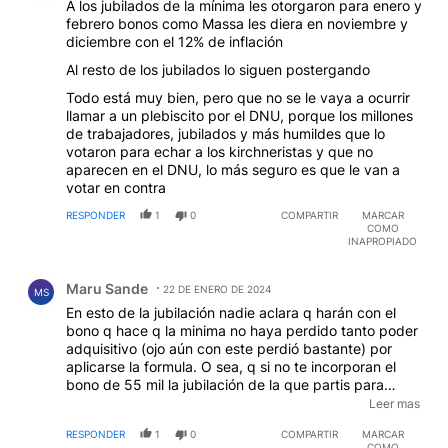
A los jubilados de la mínima les otorgaron para enero y
febrero bonos como Massa les diera en noviembre y
diciembre con el 12% de inflación
Al resto de los jubilados lo siguen postergando
Todo está muy bien, pero que no se le vaya a ocurrir
llamar a un plebiscito por el DNU, porque los millones
de trabajadores, jubilados y más humildes que lo
votaron para echar a los kirchneristas y que no
aparecen en el DNU, lo más seguro es que le van a
votar en contra
RESPONDER
1
0
COMPARTIR
MARCAR
COMO
INAPROPIADO
Comentario de Maru Sande.
Maru Sande
22 DE ENERO DE 2024
MS
En esto de la jubilación nadie aclara q harán con el
bono q hace q la minima no haya perdido tanto poder
adquisitivo (ojo aún con este perdió bastante) por
aplicarse la formula. O sea, q si no te incorporan el
bono de 55 mil la jubilación de la que partis para
ajustar tiene un piso bajísimo, ahi ya te están licuando
Leer mas
tu haber. No es lo mismo ajustar desde los 155 mil en
RESPONDER
1
0
COMPARTIR
MARCAR
marzo, q ajustar 105 mil. Nadie parece tenerlo en
COMO