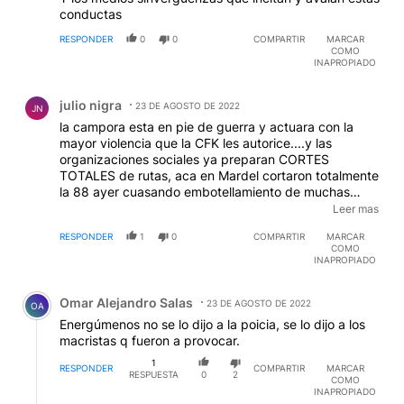
conductas
RESPONDER
0
0
COMPARTIR
MARCAR
COMO
INAPROPIADO
Comentario de julio nigra.
julio nigra
23 DE AGOSTO DE 2022
JN
la campora esta en pie de guerra y actuara con la
mayor violencia que la CFK les autorice....y las
organizaciones sociales ya preparan CORTES
TOTALES de rutas, aca en Mardel cortaron totalmente
la 88 ayer cuasando embotellamiento de muchas
cuadras de gente que venia y se ivan de la ciudad. Se
Leer mas
vienen tiempos dificiles ,huelo mucha violencia en el
RESPONDER
1
0
COMPARTIR
MARCAR
aire !!!!
COMO
INAPROPIADO
Comentario de Omar Alejandro Salas.
Omar Alejandro Salas
23 DE AGOSTO DE 2022
OA
Energúmenos no se lo dijo a la poicia, se lo dijo a los
macristas q fueron a provocar.
1
RESPONDER
COMPARTIR
MARCAR
RESPUESTA
0
2
COMO
INAPROPIADO