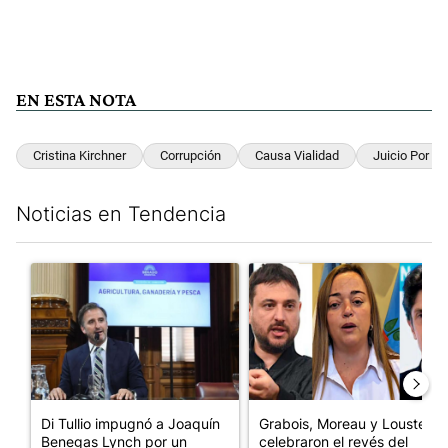
EN ESTA NOTA
Cristina Kirchner
Corrupción
Causa Vialidad
Juicio Por La
Noticias en Tendencia
Este listado muestra los artículos con más comentarios en los últim
Un artículo de tendencia con el título "Di Tullio impugnó a Joa
Un artículo de tendencia con e
Di Tullio impugnó a Joaquín
Grabois, Moreau y Lousteau
Benegas Lynch por un
celebraron el revés del