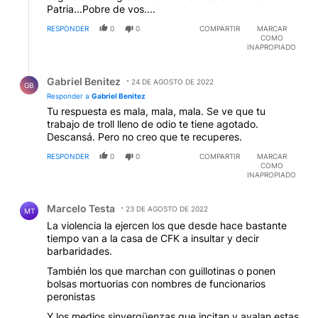
Patria...Pobre de vos....
RESPONDER
0
0
COMPARTIR
MARCAR
COMO
INAPROPIADO
Respuesta de Gabriel Benitez.
Gabriel Benitez
24 DE AGOSTO DE 2022
GB
Responder a
Gabriel Benitez
Tu respuesta es mala, mala, mala. Se ve que tu
trabajo de troll lleno de odio te tiene agotado.
Descansá. Pero no creo que te recuperes.
RESPONDER
0
0
COMPARTIR
MARCAR
COMO
INAPROPIADO
Comentario de Marcelo Testa.
Marcelo Testa
23 DE AGOSTO DE 2022
MT
La violencia la ejercen los que desde hace bastante
tiempo van a la casa de CFK a insultar y decir
barbaridades.
También los que marchan con guillotinas o ponen
bolsas mortuorias con nombres de funcionarios
peronistas
Y los medios sinvergüenzas que incitan y avalan estas