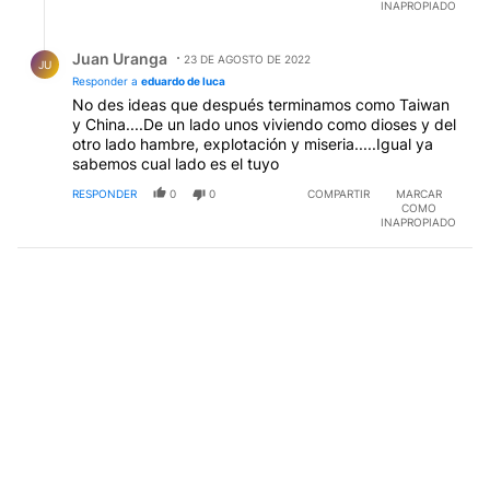
INAPROPIADO
harán el ajuste salvaje que sostienen para no tener
déficit fiscal, deberán subir los impuestos
Respuesta de Juan Uranga.
dramáticamente y endeudarse en el exterior para
Juan Uranga
23 DE AGOSTO DE 2022
JU
pagar las "importaciones" de Argentina... obviamente
Responder a
eduardo de luca
termina en default... y Milei dirá " yo les dije que se
No des ideas que después terminamos como Taiwan
daban la piña".. Asumirá Milei..pero para ese entonces
y China....De un lado unos viviendo como dioses y del
nosotros habremos terminado el muro
otro lado hambre, explotación y miseria.....Igual ya
sabemos cual lado es el tuyo
RESPONDER
0
0
COMPARTIR
MARCAR
COMO
INAPROPIADO