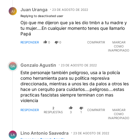
Respuesta de Juan Uranga.
Juan Uranga
23 DE AGOSTO DE 2022
JU
Replying to deactivated user
Ojo que me dijeron que ya les dio tmbn a tu madre y
tu mujer....En cualquier momento tenes que llamarlo
Papá
RESPONDER
0
0
COMPARTIR
MARCAR
COMO
INAPROPIADO
Comentario de Gonzalo Agustin.
Gonzalo Agustin
23 DE AGOSTO DE 2022
GA
Este personaje también peligroso, usa a la policía
como herramienta para su política represiva
direccionada, mientras a unos les da palos a otros les
hace un cerquito para cuidarlos....peligroso....estas
practicas fascistas siempre terminan con mas
violencia
2
RESPONDER
COMPARTIR
MARCAR
RESPUESTAS
3
1
COMO
INAPROPIADO
Respuesta de Lino Antonio Saavedra.
Lino Antonio Saavedra
23 DE AGOSTO DE 2022
LA