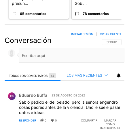
presun...
Gobi...
65 comentarios
78 comentarios
INICIAR SESIÓN
|
CREAR CUENTA
Conversación
SIGA ESTA CO
SEGUIR
LOS MÁS RECIENTES
TODOS LOS COMENTARIOS
44
Todos los comentarios
Comentario de Eduardo Buffa.
Eduardo Buffa
23 DE AGOSTO DE 2022
EB
Sabio pedido el del pelado, pero la señora engendró
cosas peores antes de la violencia. Uno le suele pasar
datos e ideas.
RESPONDER
0
0
COMPARTIR
MARCAR
COMO
INAPROPIADO