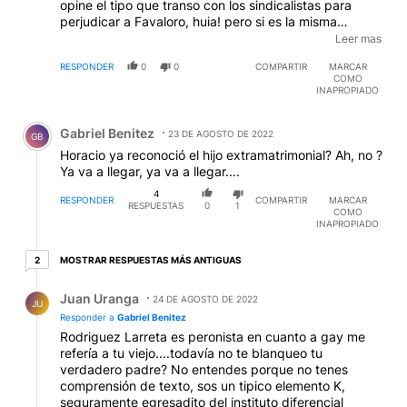
opine el tipo que transo con los sindicalistas para
perjudicar a Favaloro, huia! pero si es la misma
persona!!!! flaco que cristina es chorra no cabe duda,
Leer mas
pero que vos opines es una falta de respeto a la
RESPONDER
0
0
COMPARTIR
MARCAR
memoria
COMO
INAPROPIADO
Comentario de Gabriel Benitez.
Gabriel Benitez
23 DE AGOSTO DE 2022
GB
Horacio ya reconoció el hijo extramatrimonial? Ah, no ?
Ya va a llegar, ya va a llegar....
4
RESPONDER
COMPARTIR
MARCAR
RESPUESTAS
0
1
COMO
INAPROPIADO
2 respuestas más antiguas
MOSTRAR RESPUESTAS MÁS ANTIGUAS
2
Respuesta de Juan Uranga.
Juan Uranga
24 DE AGOSTO DE 2022
JU
Responder a
Gabriel Benitez
Rodriguez Larreta es peronista en cuanto a gay me
refería a tu viejo....todavía no te blanqueo tu
verdadero padre? No entendes porque no tenes
comprensión de texto, sos un tipico elemento K,
seguramente egresadito del instituto diferencial