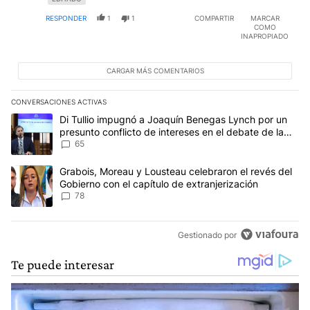
RESPONDER
1
1
COMPARTIR
MARCAR
COMO
INAPROPIADO
CARGAR MÁS COMENTARIOS
CONVERSACIONES ACTIVAS
Este listado muestra los artículos con más comentarios en los últim
Un artículo de tendencia con el título "Di Tullio impugnó a Joaqu
Di Tullio impugnó a Joaquín Benegas Lynch por un
presunto conflicto de intereses en el debate de la
Ley de Tierras
65
Un artículo de tendencia con el título "Grabois, Moreau y Lousteau
Grabois, Moreau y Lousteau celebraron el revés del
Gobierno con el capítulo de extranjerización
78
Gestionado por