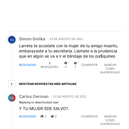
Comentario de Simón Gnilka.
Simón Gnilka
23 DE AGOSTO DE 2022
SG
Larreta te acostate con la mujer de tu amigo muerto,
embarazaste a tu secretaria. Llamate a la prudencia
que en algún se va a ir el blindaje de los pa$quines
3
RESPONDER
COMPARTIR
MARCAR
RESPUESTAS
4
1
COMO
INAPROPIADO
1 respuesta más antiguas
MOSTRAR RESPUESTAS MÁS ANTIGUAS
1
Respuesta de Carlos German.
Carlos German
23 DE AGOSTO DE 2022
CG
Replying to deactivated user
Y TU MUJER SDE SALVO?.
RESPONDER
3
0
COMPARTIR
MARCAR
COMO
INAPROPIADO