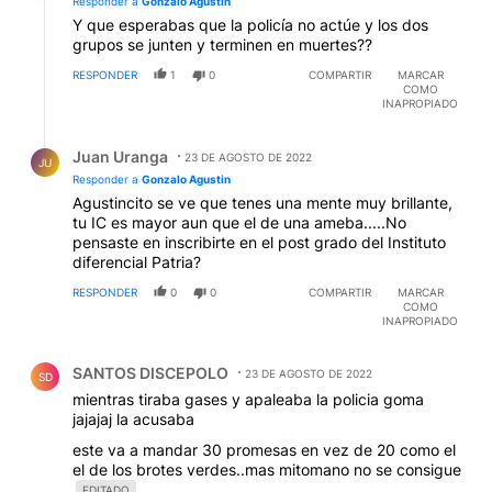
Responder a
Gonzalo Agustin
Y que esperabas que la policía no actúe y los dos
grupos se junten y terminen en muertes??
RESPONDER
1
0
COMPARTIR
MARCAR
COMO
INAPROPIADO
Respuesta de Juan Uranga.
Juan Uranga
23 DE AGOSTO DE 2022
JU
Responder a
Gonzalo Agustin
Agustincito se ve que tenes una mente muy brillante,
tu IC es mayor aun que el de una ameba.....No
pensaste en inscribirte en el post grado del Instituto
diferencial Patria?
RESPONDER
0
0
COMPARTIR
MARCAR
COMO
INAPROPIADO
Comentario de SANTOS DISCEPOLO.
SANTOS DISCEPOLO
23 DE AGOSTO DE 2022
SD
mientras tiraba gases y apaleaba la policia goma
jajajaj la acusaba
este va a mandar 30 promesas en vez de 20 como el
el de los brotes verdes..mas mitomano no se consigue
EDITADO