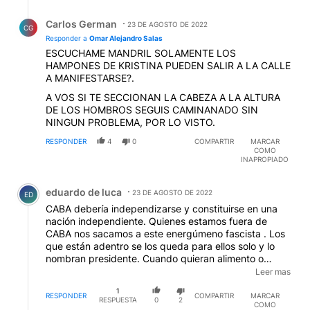
Respuesta de Carlos German.
Carlos German
23 DE AGOSTO DE 2022
CG
Responder a
Omar Alejandro Salas
ESCUCHAME MANDRIL SOLAMENTE LOS
HAMPONES DE KRISTINA PUEDEN SALIR A LA CALLE
A MANIFESTARSE?.
A VOS SI TE SECCIONAN LA CABEZA A LA ALTURA
DE LOS HOMBROS SEGUIS CAMINANADO SIN
NINGUN PROBLEMA, POR LO VISTO.
RESPONDER
4
0
COMPARTIR
MARCAR
COMO
INAPROPIADO
Comentario de eduardo de luca.
eduardo de luca
23 DE AGOSTO DE 2022
ED
CABA debería independizarse y constituirse en una
nación independiente. Quienes estamos fuera de
CABA nos sacamos a este energúmeno fascista . Los
que están adentro se los queda para ellos solo y lo
nombran presidente. Cuando quieran alimento o
energía nos la compran y nos pagan ( en dolares
Leer mas
porque seguramente habrán dolarizado su economía),
1
y como no tienen nada que ofrecer a nosotros tendrán
RESPONDER
COMPARTIR
MARCAR
RESPUESTA
0
2
COMO
una balanza de pagos externa totalmente deficitaria..