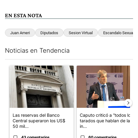
EN ESTA NOTA
Juan Ameri
Diputados
Sesion Virtual
Escandalo Sexual
Noticias en Tendencia
Este listado muestra los artículos con más comentarios en los últim
Un artículo de tendencia con el título "Las reservas del Banco 
Un artículo de tendencia con e
Las reservas del Banco
Caputo criticó a “todos los
Central superaron los US$
tarados que hablan de la
50 mil...
in...
43 comentarios
60 comentarios