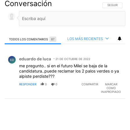
Conversación
SIGA ESTA CO
SEGUIR
LOS MÁS RECIENTES
TODOS LOS COMENTARIOS
87
Todos los comentarios
Comentario de eduardo de luca.
eduardo de luca
21 DE OCTUBRE DE 2022
ED
me pregunto.. si en el futuro Milei se baja de la
candidatura..puede reclamar los 2 palos verdes o ya
alpiste perdiste???
RESPONDER
0
0
COMPARTIR
MARCAR
COMO
INAPROPIADO