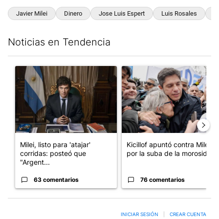
Javier Milei
Dinero
Jose Luis Espert
Luis Rosales
J
Noticias en Tendencia
Este listado muestra los artículos con más comentarios en los últim
Un artículo de tendencia con el título "Milei, listo para 'atajar
Un artículo de tendencia con el
Milei, listo para 'atajar'
Kicillof apuntó contra Milei
corridas: posteó que
por la suba de la morosida...
"Argent...
63 comentarios
76 comentarios
INICIAR SESIÓN
|
CREAR CUENTA