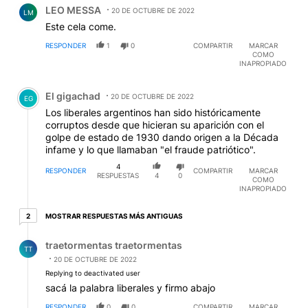
LEO MESSA
20 DE OCTUBRE DE 2022
LM
Este cela come.
RESPONDER
1
0
COMPARTIR
MARCAR
COMO
INAPROPIADO
Comentario de El gigachad.
El gigachad
20 DE OCTUBRE DE 2022
EG
Los liberales argentinos han sido históricamente
corruptos desde que hicieran su aparición con el
golpe de estado de 1930 dando origen a la Década
infame y lo que llamaban "el fraude patriótico".
4
RESPONDER
COMPARTIR
MARCAR
RESPUESTAS
4
0
COMO
INAPROPIADO
2 respuestas más antiguas
MOSTRAR RESPUESTAS MÁS ANTIGUAS
2
Respuesta de traetormentas traetormentas.
traetormentas traetormentas
TT
20 DE OCTUBRE DE 2022
Replying to deactivated user
sacá la palabra liberales y firmo abajo
RESPONDER
0
0
COMPARTIR
MARCAR