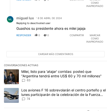
COMO
INAPROPIADO
Respuesta de miguel lux.
miguel lux
8 DE ABRIL DE 2024
ML
Replying to deactivated user
Guashos su presidente ahora es milei jajaja
RESPONDER
0
0
COMPARTIR
MARCAR
COMO
INAPROPIADO
CARGAR MÁS COMENTARIOS
CONVERSACIONES ACTIVAS
Este listado muestra los artículos con más comentarios en los últim
Un artículo de tendencia con el título "Milei, listo para 'atajar' 
Milei, listo para 'atajar' corridas: posteó que
"Argentina tendrá entre US$ 60 y 70 mil millones"
63
Un artículo de tendencia con el título "Los aviones F 16 sobrevola
Los aviones F 16 sobrevolarán el centro porteño y el
lunes participarán de la celebración de la Fuerza
Aérea
74