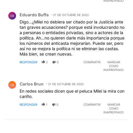
INAPROPIADO
Comentario de Eduardo Buffa.
Eduardo Buffa
21 DE OCTUBRE DE 2022
EB
Digo...¿Milei no debiera ser citado por la Justicia ante
tan graves acusaciones? porque está involucrando no
a personas o entidades privadas, sino a actores de la
política. Ah...no quieren darle más importancia porque
los números del anticasta mejorarían. Puede ser, pero
así no se mejora la política ni se eliminan las castas.
Más bien, se crean nuevas.
RESPONDER
2
0
COMPARTIR
MARCAR
COMO
INAPROPIADO
Comentario de Carlos Brun.
Carlos Brun
21 DE OCTUBRE DE 2022
CB
En redes sociales dicen que el peluca Milei la mira con
cariño.
RESPONDER
1
0
COMPARTIR
MARCAR
COMO
INAPROPIADO