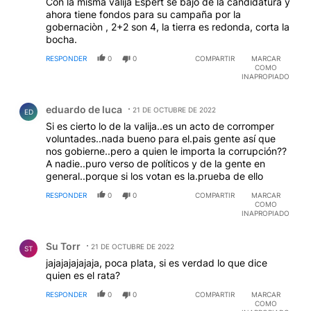
Con la misma valija Espert se bajo de la candidatura y
ahora tiene fondos para su campaña por la
gobernaciòn , 2+2 son 4, la tierra es redonda, corta la
bocha.
RESPONDER
0
0
COMPARTIR
MARCAR
COMO
INAPROPIADO
Comentario de eduardo de luca.
eduardo de luca
21 DE OCTUBRE DE 2022
ED
Si es cierto lo de la valija..es un acto de corromper
voluntades..nada bueno para el.pais gente así que
nos gobierne..pero a quien le importa la corrupción??
A nadie..puro verso de políticos y de la gente en
general..porque si los votan es la.prueba de ello
RESPONDER
0
0
COMPARTIR
MARCAR
COMO
INAPROPIADO
Comentario de Su Torr.
Su Torr
21 DE OCTUBRE DE 2022
ST
jajajajajajaja, poca plata, si es verdad lo que dice
quien es el rata?
RESPONDER
0
0
COMPARTIR
MARCAR
COMO