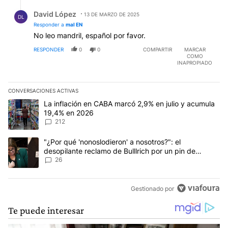
Respuesta de David López.
David López
13 DE MARZO DE 2025
DL
Responder a
mal EN
No leo mandril, español por favor.
RESPONDER
0
0
COMPARTIR
MARCAR
COMO
INAPROPIADO
CONVERSACIONES ACTIVAS
Este listado muestra los artículos con más comentarios en los últim
Un artículo de tendencia con el título "La inflación en CABA marc
La inflación en CABA marcó 2,9% en julio y acumula
19,4% en 2026
212
Un artículo de tendencia con el título ""¿Por qué 'nonoslodieron' a
"¿Por qué 'nonoslodieron' a nosotros?": el
desopilante reclamo de Bulllrich por un pin de
Malvinas
26
Gestionado por