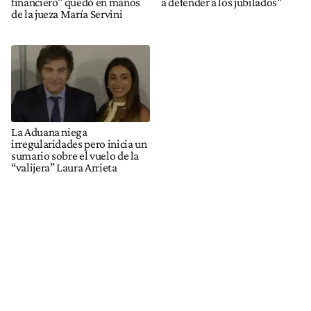
financiero" quedó en manos
a defender a los jubilados"
de la jueza María Servini
La Aduana niega
irregularidades pero inicia un
sumario sobre el vuelo de la
“valijera” Laura Arrieta