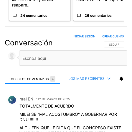
reapare...
24 comentarios
26 comentarios
INICIAR SESIÓN
|
CREAR CUENTA
Conversación
SIGA ESTA CO
SEGUIR
LOS MÁS RECIENTES
TODOS LOS COMENTARIOS
4
Todos los comentarios
Comentario de mal EN.
mal EN
12 DE MARZO DE 2025
ME
TOTALMENTE DE ACUERDO
MILEI SE "MAL ACOSTUMBRO" A GOBERNAR POR
DNU !!!!!!!
ALGUIEEN QUE LE DIGA QUE EL CONGRESO EXISTE