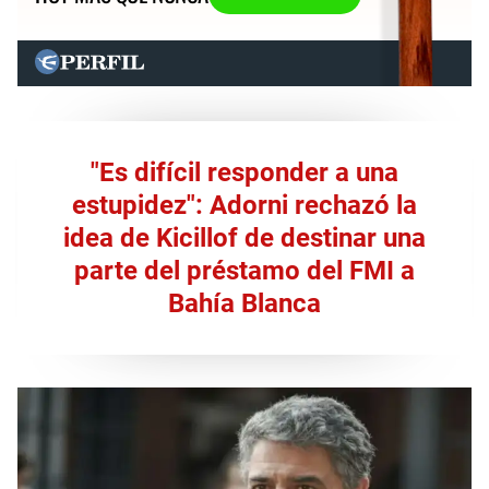
"Es difícil responder a una
estupidez": Adorni rechazó la
idea de Kicillof de destinar una
parte del préstamo del FMI a
Bahía Blanca